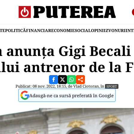
TE
POLITICĂ
FINANCIAR
ECONOMIE
SOCIAL
OPINII
ZVONURI
IN
 anunța Gigi Becal
lui antrenor de la 
Publicat: 08 nov. 2022, 18:15, de
Vlad Ciotoran
, în
SPORT
Adaugă-ne ca sursă preferată în Google