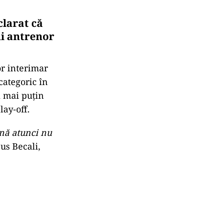
clarat că
i antrenor
or interimar
categoric în
i mai puțin
lay-off.
ână atunci nu
pus Becali,