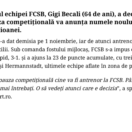
 echipei FCSB, Gigi Becali (64 de ani), a de
za competițională va anunța numele noulu
ioanei.
i-a dat demisia pe 1 noiembrie, iar de atunci antren
tilii. Sub comanda fostului mijlocaș, FCSB s-a impus 
pid, 3-1. și a ajuns la 23 de puncte acumulate, cu tre
 și Hermannstadt, ultimele echipe aflate în zona de p
n pauza competițională cine va fi antrenor la FCSB. P
mai întrebați. O să vedeți atunci care e decizia
”, a s
t.ro.
Play