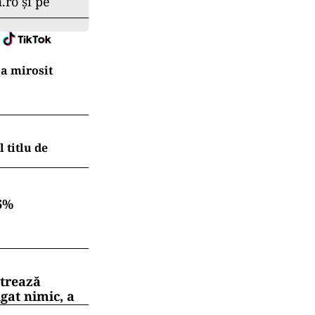
.ro și pe
a mirosit
 titlu de
6%
strează
gat nimic, a