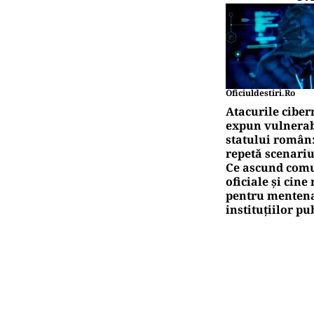
Oficiuldestiri.ro
Atacurile ciber
expun vulnerabi
statului român
repetă scenariu
Ce ascund comu
oficiale și cin
pentru mentena
instituțiilor pu