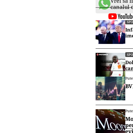
Vrei să f
canalul
SP
Inf
ime
SP
Dol
cam
Pute
BV
Pute
Mo
pe
ev