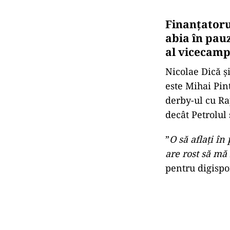
Finanțatorul
abia în pau
al vicecamp
Nicolae Dică ș
este Mihai Pin
derby-ul cu Ra
decât Petrolul
”
O să aflați î
are rost să mă 
pentru digispor