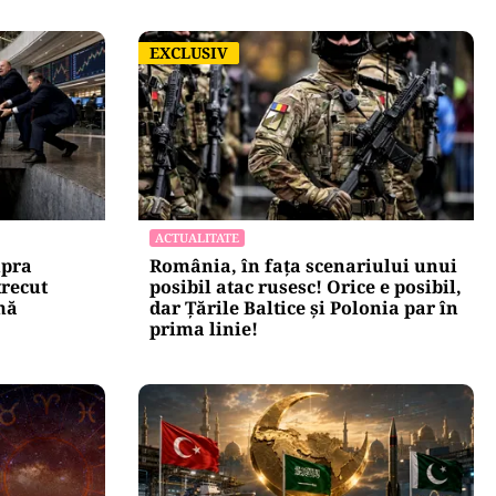
EXCLUSIV
EXCLUSIV
ACTUALITATE
upra
România, în fața scenariului unui
trecut
posibil atac rusesc! Orice e posibil,
mă
dar Țările Baltice și Polonia par în
prima linie!