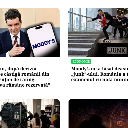
ECONOMIE
an, după decizia
Moody’s ne-a lăsat deas
e câștigă românii din
„junk”-ului. România a 
enției de rating:
examenul cu nota mini
iva rămâne rezervată”