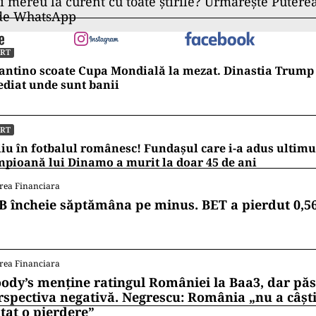
ii mereu la curent cu toate știrile? Urmărește Puterea
 de WhatsApp
ORT
antino scoate Cupa Mondială la mezat. Dinastia Trump 
diat unde sunt banii
ORT
iu în fotbalul românesc! Fundașul care i-a adus ultimul
pioană lui Dinamo a murit la doar 45 de ani
rea Financiara
B încheie săptămâna pe minus. BET a pierdut 0,5
rea Financiara
ody’s menține ratingul României la Baa3, dar pă
rspectiva negativă. Negrescu: România „nu a câști
itat o pierdere”