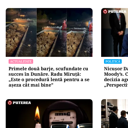
ACTUALITATE
POLITICĂ
Primele două barje, scufundate cu
Nicușor D
succes în Dunăre. Radu Miruță:
Moody’s. C
„Este o procedură lentă pentru a se
decizia ag
așeza cât mai bine”
„Perspect