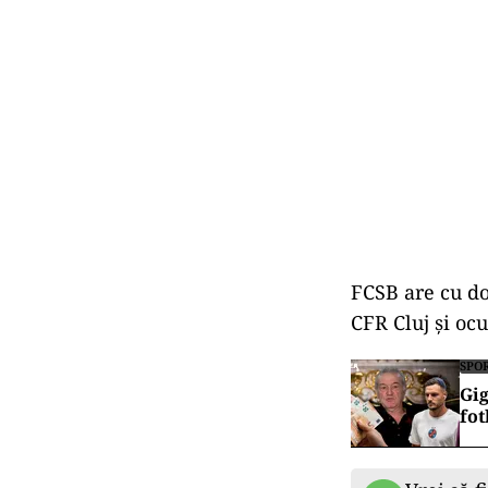
FCSB are cu do
CFR Cluj și ocu
SPO
Gig
fot