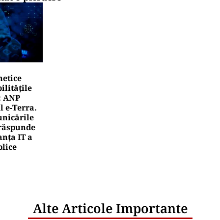
netice
litățile
: ANP
l e‑Terra.
nicările
e răspunde
nța IT a
blice
Alte Articole Importante