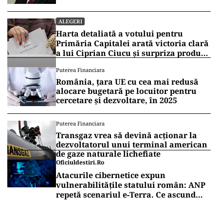
ALEGERI
Harta detaliată a votului pentru
Primăria Capitalei arată victoria clară
a lui Ciprian Ciucu și surpriza produsă
de Anca Alexandrescu
Puterea Financiara
România, țara UE cu cea mai redusă
alocare bugetară pe locuitor pentru
cercetare și dezvoltare, în 2025
Puterea Financiara
Transgaz vrea să devină acționar la
dezvoltatorul unui terminal american
de gaze naturale lichefiate
Oficiuldestiri.ro
Atacurile cibernetice expun
vulnerabilitățile statului român: ANP
repetă scenariul e‑Terra. Ce ascund
comunicările oficiale și cine răspunde
pentru mentenanța IT a instituțiilor