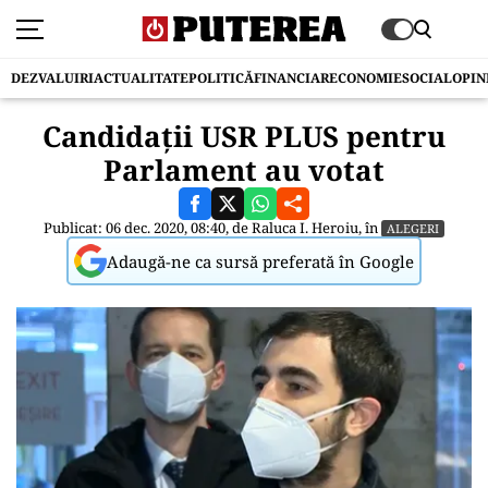
DEZVALUIRI
ACTUALITATE
POLITICĂ
FINANCIAR
ECONOMIE
SOCIAL
OPIN
Candidații USR PLUS pentru
Parlament au votat
Publicat: 06 dec. 2020, 08:40, de
Raluca I. Heroiu
, în
ALEGERI
Adaugă-ne ca sursă preferată în Google