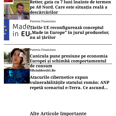
Retter, gata cu 7 luni înainte de termen
pe A0 Nord. Care este situația reală a
descărcărilor
Puterea Financiara
Țările UE reconfigurează conceptul
„Made in Europe” în jurul produselor,
nu al țărilor
Puterea Financiara
Canicula pune presiune pe economia
Europei și schimbă comportamentul
de consum
Oficiuldestiri.ro
Atacurile cibernetice expun
vulnerabilitățile statului român: ANP
repetă scenariul e‑Terra. Ce ascund
comunicările oficiale și cine răspunde
pentru mentenanța IT a instituțiilor
publice
Alte Articole Importante