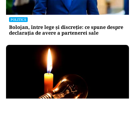
POLITICĂ
Bolojan, între lege și discreție: ce spune despre
declarația de avere a partenerei sale
POLITICĂ
Pericol de blackout? Guvernul activează
măsurile de criză și pregătește limitarea