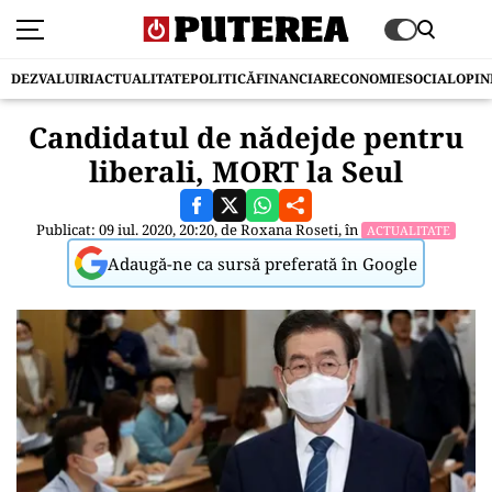
DEZVALUIRI
ACTUALITATE
POLITICĂ
FINANCIAR
ECONOMIE
SOCIAL
OPIN
Candidatul de nădejde pentru
liberali, MORT la Seul
Publicat: 09 iul. 2020, 20:20, de
Roxana Roseti
, în
ACTUALITATE
Adaugă-ne ca sursă preferată în Google