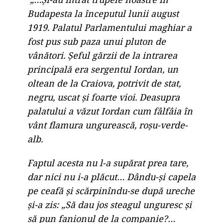
Budapesta la începutul lunii august
1919. Palatul Parlamentului maghiar a
fost pus sub paza unui pluton de
vânători. Şeful gărzii de la intrarea
principală era sergentul Iordan, un
oltean de la Craiova, potrivit de stat,
negru, uscat şi foarte vioi. Deasupra
palatului a văzut Iordan cum fâlfâia în
vânt flamura ungurească, roşu-verde-
alb.
Faptul acesta nu l-a supărat prea tare,
dar nici nu i-a plăcut… Dându-şi capela
pe ceafă şi scărpinîndu-se după ureche
şi-a zis:
„Să dau jos steagul unguresc şi
să pun fanionul de la companie?…