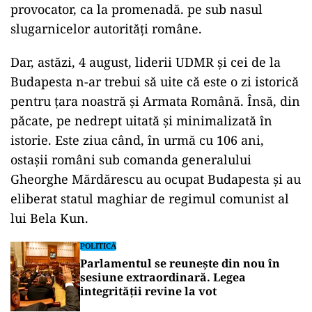
provocator, ca la promenadă. pe sub nasul
slugarnicelor autorități române.
Dar, astăzi, 4 august, liderii UDMR și cei de la
Budapesta n-ar trebui să uite că este o zi istorică
pentru țara noastră și Armata Română. Însă, din
păcate, pe nedrept uitată și minimalizată în
istorie. Este ziua când, în urmă cu 106 ani,
ostașii români sub comanda generalului
Gheorghe Mărdărescu au ocupat Budapesta și au
eliberat statul maghiar de regimul comunist al
lui Bela Kun.
POLITICĂ
Parlamentul se reunește din nou în
sesiune extraordinară. Legea
integrității revine la vot