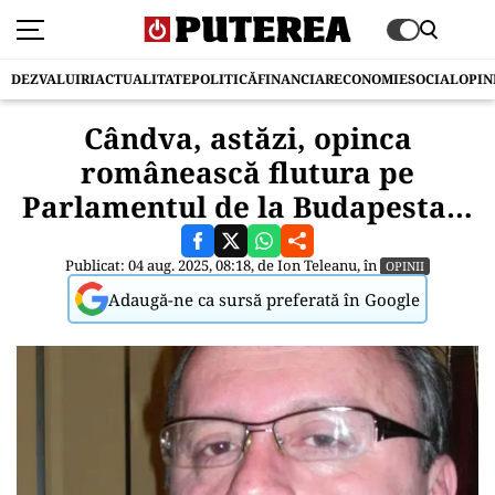
DEZVALUIRI
ACTUALITATE
POLITICĂ
FINANCIAR
ECONOMIE
SOCIAL
OPIN
Cândva, astăzi, opinca
românească flutura pe
Parlamentul de la Budapesta…
Publicat: 04 aug. 2025, 08:18, de
Ion Teleanu
, în
OPINII
Adaugă-ne ca sursă preferată în Google