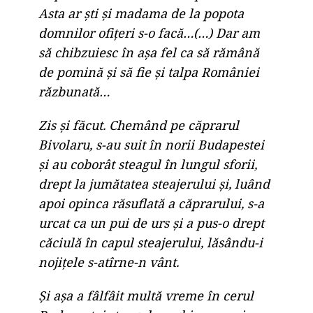
Asta ar şti şi madama de la popota
domnilor ofiţeri s-o facă…(…) Dar am
să chibzuiesc în aşa fel ca să rămână
de pomină şi să fie şi talpa României
răzbunată…
Zis şi făcut. Chemând pe căprarul
Bivolaru, s-au suit în norii Budapestei
şi au coborât steagul în lungul sforii,
drept la jumătatea steajerului şi, luând
apoi opinca răsuflată a căprarului, s-a
urcat ca un pui de urs şi a pus-o drept
căciulă în capul steajerului, lăsându-i
nojiţele s-atîrne-n vânt.
Şi aşa a fâlfâit multă vreme în cerul