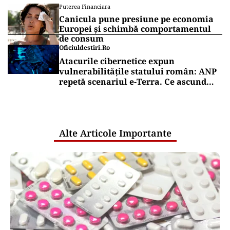
Puterea Financiara
Canicula pune presiune pe economia
Europei și schimbă comportamentul
de consum
Oficiuldestiri.ro
Atacurile cibernetice expun
vulnerabilitățile statului român: ANP
repetă scenariul e‑Terra. Ce ascund
comunicările oficiale și cine răspunde
pentru mentenanța IT a instituțiilor
publice
Alte Articole Importante