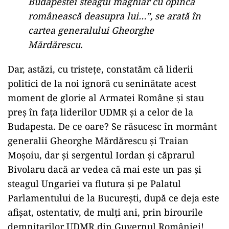
Budapestei steagul maghiar cu opinca
românească deasupra lui…”, se arată în
cartea generalului Gheorghe
Mărdărescu.
Dar, astăzi, cu tristețe, constatăm că liderii
politici de la noi ignoră cu seninătate acest
moment de glorie al Armatei Române și stau
preș în fața liderilor UDMR și a celor de la
Budapesta. De ce oare? Se răsucesc în mormânt
generalii Gheorghe Mărdărescu și Traian
Moșoiu, dar și sergentul Iordan și căprarul
Bivolaru dacă ar vedea că mai este un pas și
steagul Ungariei va flutura și pe Palatul
Parlamentului de la București, după ce deja este
afișat, ostentativ, de mulți ani, prin birourile
demnitarilor UDMR din Guvernul României!