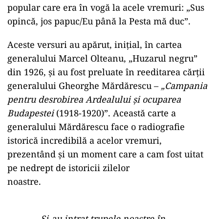
popular care era în vogă la acele vremuri: „Sus
opincă, jos papuc/Eu până la Pesta mă duc”.
Aceste versuri au apărut, iniţial, în cartea
generalului Marcel Olteanu, „Huzarul negru”
din 1926, şi au fost preluate în reeditarea cărţii
generalului Gheorghe Mărdărescu –
„
Campania
pentru desrobirea Ardealului şi ocuparea
Budapestei
(1918-1920)”. Această carte a
generalului Mărdărescu face o radiografie
istorică incredibilă a acelor vremuri,
prezentând și un moment care a cam fost uitat
pe nedrept de istoricii zilelor
noastre.
„…Şi-au intrat trupele noastre în