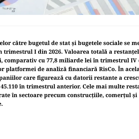
elor către bugetul de stat și bugetele sociale se m
în trimestrul I din 2026. Valoarea totală a restanțe
i, comparativ cu 77,8 miliarde lei în trimestrul IV 
or platformei de analiză financiară RisCo. În acel
niilor care figurează cu datorii restante a crescu
 45.110 în trimestrul anterior. Cele mai multe res
trate în sectoare precum construcțiile, comerțul și
.