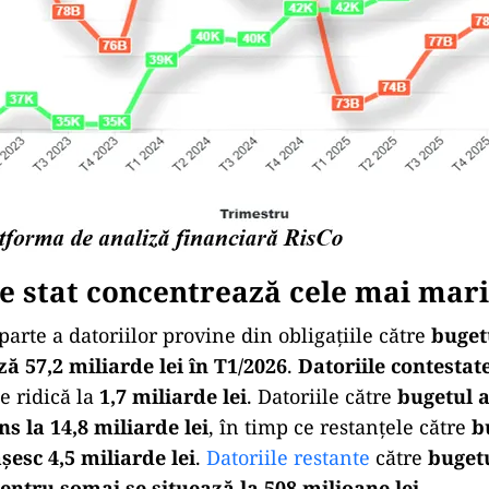
e stat concentrează cele mai mari
arte a datoriilor provine din obligațiile către
bugetu
ză 57,2 miliarde lei în T1/2026
.
Datoriile contestat
e ridică la
1,7 miliarde lei
. Datoriile către
bugetul a
ns la 14,8 miliarde lei
, în timp ce restanțele către
b
esc 4,5 miliarde lei
.
Datoriile restante
către
buget
entru șomaj se situează la 508 milioane lei
.