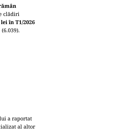
i rămân
e clădiri
 lei în T1/2026
(6.039).
lui a raportat
alizat al altor