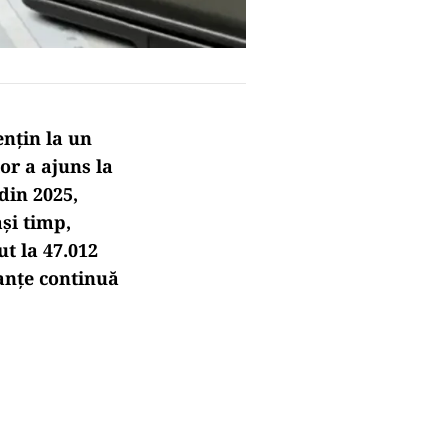
ențin la un
lor a ajuns la
din 2025,
ași timp,
t la 47.012
tanțe continuă