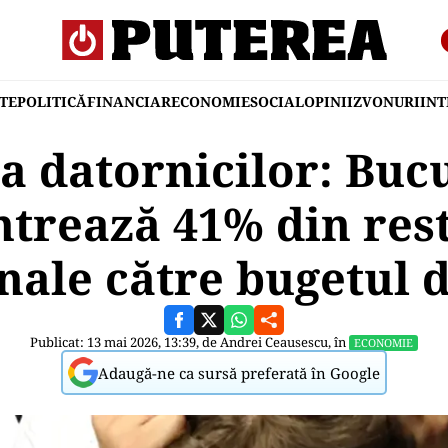
TE
POLITICĂ
FINANCIAR
ECONOMIE
SOCIAL
OPINII
ZVONURI
IN
a datornicilor: Buc
trează 41% din res
nale către bugetul d
Publicat: 13 mai 2026, 13:39, de
Andrei Ceausescu
, în
ECONOMIE
Adaugă-ne ca sursă preferată în Google