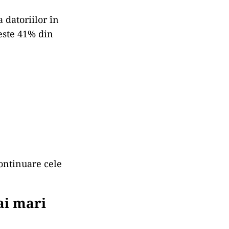
 datoriilor în
peste 41% din
ontinuare cele
ai mari