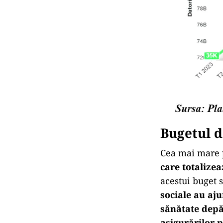
Bugetul d
Cea mai mare p
care totalizea
acestui buget s
sociale au aju
sănătate depăș
asigurărilor p