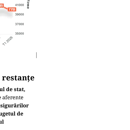
 restanțe
l de stat,
e
aferente
sigurărilor
ugetul de
ul