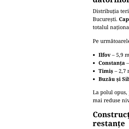
Distribuția ter
București.
Cap
totalul naționa
Pe următoarele 
Ilfov
– 5,9 m
Constanța
–
Timiș
– 2,7 
Buzău și Si
La polul opus,
mai reduse nive
Construcț
restanțe