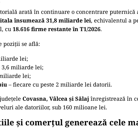
itorială arată în continuare o concentrare puternică a
itala însumează 31,8 miliarde lei
, echivalentul a 
l, cu
18.616 firme restante în T1/2026
.
poziții se află:
iliarde lei;
 3,6 miliarde lei;
miliarde lei;
biu
– fiecare cu peste 2 miliarde lei datorii.
 județele
Covasna, Vâlcea și Sălaj
înregistrează în c
luri ale datoriilor, sub 160 milioane lei.
iile și comerțul generează cele m