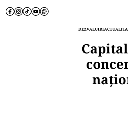
DEZVALUIRI
ACTUALITA
Capital
concen
națio