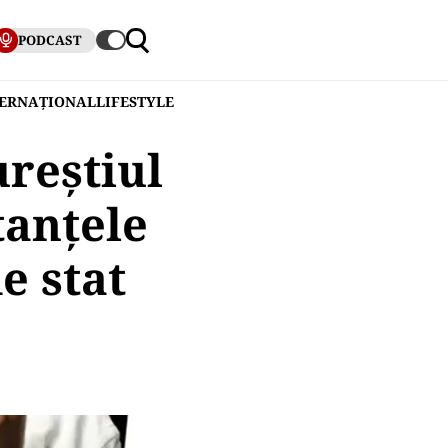
PODCAST
TERNAȚIONAL
LIFESTYLE
ureștiul
tanțele
e stat