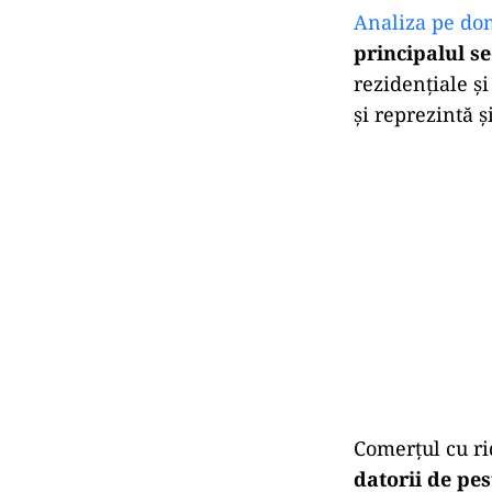
Analiza pe dom
principalul se
rezidențiale ș
și reprezintă 
Comerțul cu ri
datorii de pes