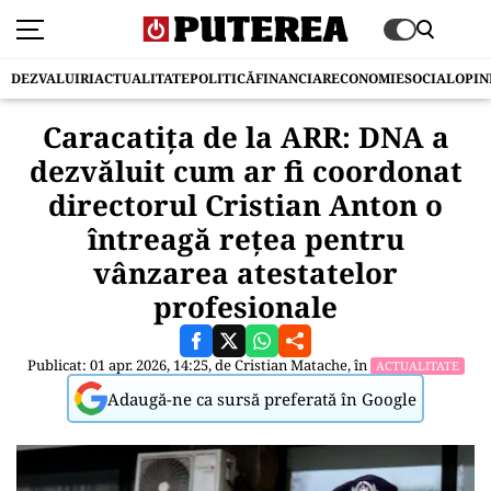
DEZVALUIRI
ACTUALITATE
POLITICĂ
FINANCIAR
ECONOMIE
SOCIAL
OPIN
Caracatița de la ARR: DNA a
dezvăluit cum ar fi coordonat
directorul Cristian Anton o
întreagă rețea pentru
vânzarea atestatelor
profesionale
Publicat: 01 apr. 2026, 14:25, de
Cristian Matache
, în
ACTUALITATE
Adaugă-ne ca sursă preferată în Google