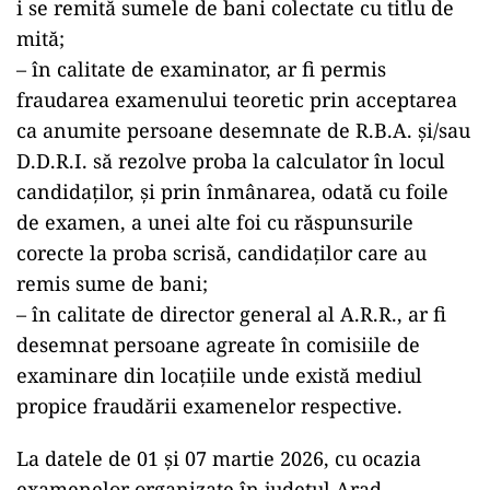
i se remită sumele de bani colectate cu titlu de
mită;
– în calitate de examinator, ar fi permis
fraudarea examenului teoretic prin acceptarea
ca anumite persoane desemnate de R.B.A. și/sau
D.D.R.I. să rezolve proba la calculator în locul
candidaților, și prin înmânarea, odată cu foile
de examen, a unei alte foi cu răspunsurile
corecte la proba scrisă, candidaților care au
remis sume de bani;
– în calitate de director general al A.R.R., ar fi
desemnat persoane agreate în comisiile de
examinare din locațiile unde există mediul
propice fraudării examenelor respective.
La datele de 01 și 07 martie 2026, cu ocazia
examenelor organizate în județul Arad,