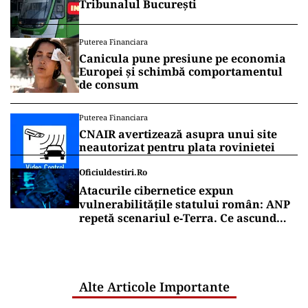
Tribunalul București
Puterea Financiara
Canicula pune presiune pe economia
Europei și schimbă comportamentul
de consum
Puterea Financiara
CNAIR avertizează asupra unui site
neautorizat pentru plata rovinietei
Oficiuldestiri.ro
Atacurile cibernetice expun
vulnerabilitățile statului român: ANP
repetă scenariul e‑Terra. Ce ascund
comunicările oficiale și cine răspunde
pentru mentenanța IT a instituțiilor
publice
Alte Articole Importante