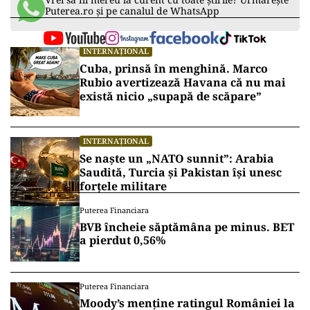
Sursa: Ziarul de Gardă
Vrei să fii mereu la curent cu toate știrile? Urmărește
Puterea.ro și pe canalul de WhatsApp
INTERNAȚIONAL
Cuba, prinsă în menghină. Marco
Rubio avertizează Havana că nu mai
există nicio „supapă de scăpare”