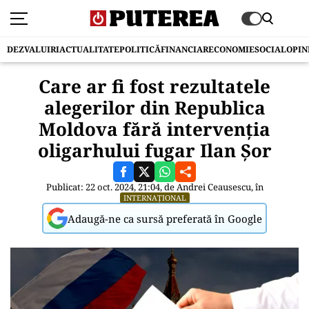
DEZVALUIRI
ACTUALITATE
POLITICĂ
FINANCIAR
ECONOMIE
SOCIAL
OPIN
Care ar fi fost rezultatele
alegerilor din Republica
Moldova fără intervenția
oligarhului fugar Ilan Șor
Publicat: 22 oct. 2024, 21:04, de
Andrei Ceausescu
, în
INTERNAȚIONAL
Adaugă-ne ca sursă preferată în Google