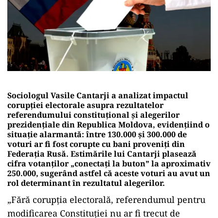
Sociologul Vasile Cantarji a analizat impactul
corupției electorale asupra rezultatelor
referendumului constituțional și alegerilor
prezidențiale din Republica Moldova, evidențiind o
situație alarmantă: între 130.000 și 300.000 de
voturi ar fi fost corupte cu bani proveniți din
Federația Rusă. Estimările lui Cantarji plasează
cifra votanților „conectați la buton” la aproximativ
250.000, sugerând astfel că aceste voturi au avut un
rol determinant în rezultatul alegerilor.
„Fără corupția electorală, referendumul pentru
modificarea Constituției nu ar fi trecut de