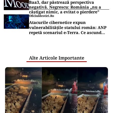
INTERNAȚIONAL
Se naște un „NATO sunnit”: Arabia
Saudită, Turcia și Pakistan își unesc
forțele militare
Puterea Financiara
BVB încheie săptămâna pe minus. BET
a pierdut 0,56%
Puterea Financiara
Moody’s menține ratingul României la
Baa3, dar păstrează perspectiva
negativă. Negrescu: România „nu a
câștigat nimic, a evitat o pierdere”
Oficiuldestiri.ro
Atacurile cibernetice expun
vulnerabilitățile statului român: ANP
repetă scenariul e‑Terra. Ce ascund
comunicările oficiale și cine răspunde