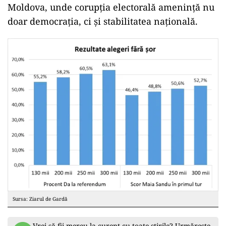
Anticorupție, au declarat că peste 130.000 de
cetățeni au fost implicați în schemele de
corupție orchestrate de Ilan Șor, care se află
acum în refugiu la Moscova.
Șor a reacționat la acuzații, afirmând că
amploarea transferurilor de bani și numărul
persoanelor implicate este, de fapt, mult mai
mare decât ceea ce a fost raportat de autorități.
Aceste declarații și evenimente sugerează un
climat politic extrem de tensionat în Republica
Moldova, unde corupția electorală amenință nu
doar democrația, ci și stabilitatea națională.