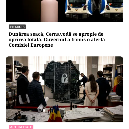
ACTUALITATE
România, în fața scenariului unui posibil atac
rusesc! Orice e posibil, dar Țările Baltice și
Polonia par în prima linie!
ENERGIE
Dunărea seacă, Cernavodă se apropie de
oprirea totală. Guvernul a trimis o alertă