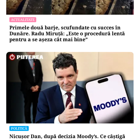
pentru mentenanța IT a instituțiilor
publice
Alte Articole Importante
ACTUALITATE
Primele două barje, scufundate cu succes în
Dunăre. Radu Miruță: „Este o procedură lentă
pentru a se așeza cât mai bine”