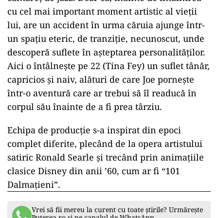
cu cel mai important moment artistic al vieții
lui, are un accident în urma căruia ajunge într-
un spațiu eteric, de tranziție, necunoscut, unde
descoperă suflete în așteptarea personalităților.
Aici o întâlnește pe 22 (Tina Fey) un suflet tânăr,
capricios și naiv, alături de care Joe pornește
într-o aventură care ar trebui să îl readucă în
corpul său înainte de a fi prea târziu.
Echipa de producție s-a inspirat din epoci
complet diferite, plecând de la opera artistului
satiric Ronald Searle și trecând prin animațiile
clasice Disney din anii ’60, cum ar fi “101
Dalmațieni”.
Vrei să fii mereu la curent cu toate știrile? Urmărește
Puterea.ro și pe canalul de WhatsApp