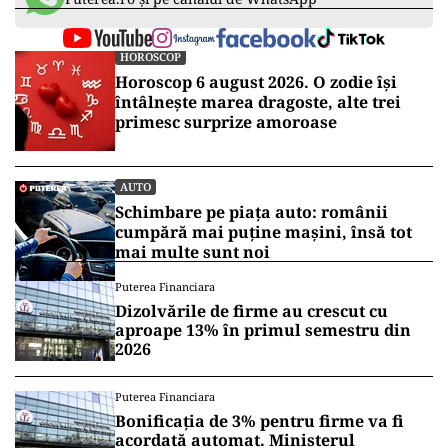
HOROSCOP
Horoscop 6 august 2026. O zodie își
întâlnește marea dragoste, alte trei
primesc surprize amoroase
AUTO
Schimbare pe piața auto: românii
cumpără mai puține mașini, însă tot
mai multe sunt noi
Puterea Financiara
Dizolvările de firme au crescut cu
aproape 13% în primul semestru din
2026
Puterea Financiara
Bonificația de 3% pentru firme va fi
acordată automat. Ministerul