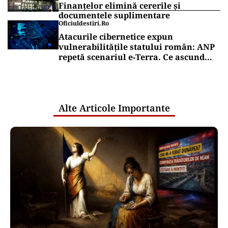
Finanțelor elimină cererile și
documentele suplimentare
Oficiuldestiri.ro
Atacurile cibernetice expun
vulnerabilitățile statului român: ANP
repetă scenariul e‑Terra. Ce ascund
comunicările oficiale și cine răspunde
pentru mentenanța IT a instituțiilor
publice
Alte Articole Importante