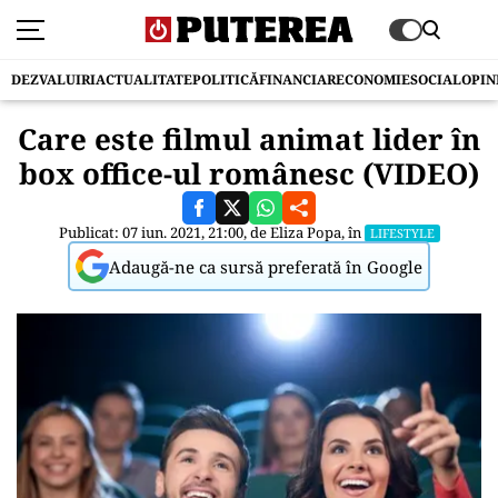
DEZVALUIRI
ACTUALITATE
POLITICĂ
FINANCIAR
ECONOMIE
SOCIAL
OPIN
Care este filmul animat lider în
box office-ul românesc (VIDEO)
Publicat: 07 iun. 2021, 21:00, de
Eliza Popa
, în
LIFESTYLE
Adaugă-ne ca sursă preferată în Google