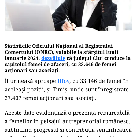
Statisticile Oficiului Național al Registrului
Comerțului (ONRC), valabile la sfârșitul lunii
ianuarie 2024,
dezvăluie
că județul Cluj conduce la
capitolul femei de afaceri, cu 33.646 de femei
acţionari sau asociaţi.
Îl urmează aproape
Ilfov
, cu 33.146 de femei în
aceleași poziții, și Timiş, unde sunt înregistrate
27.407 femei acţionari sau asociaţi.
Aceste date evidențiază o prezență remarcabilă
a femeilor în peisajul antreprenorial românesc,
subliniind progresul și contribuția semnificativă