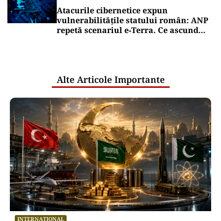
Atacurile cibernetice expun
vulnerabilitățile statului român: ANP
repetă scenariul e‑Terra. Ce ascund
comunicările oficiale și cine răspunde
pentru mentenanța IT a instituțiilor
publice
Alte Articole Importante
INTERNAȚIONAL