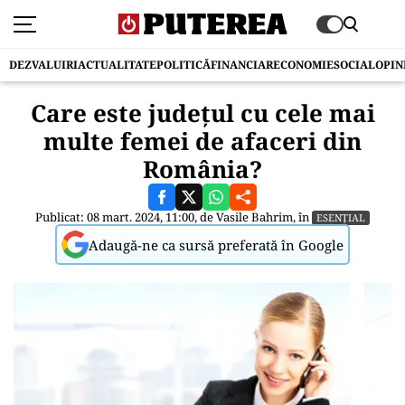
DEZVALUIRI
ACTUALITATE
POLITICĂ
FINANCIAR
ECONOMIE
SOCIAL
OPIN
Care este județul cu cele mai
multe femei de afaceri din
România?
Publicat: 08 mart. 2024, 11:00, de
Vasile Bahrim
, în
ESENȚIAL
Adaugă-ne ca sursă preferată în Google