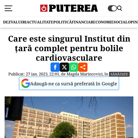
DEZVALUIRI
ACTUALITATE
POLITICĂ
FINANCIAR
ECONOMIE
SOCIAL
OPIN
Care este singurul Institut din
țară complet pentru bolile
cardiovasculare
Publicat: 27 ian. 2023, 22:01, de
Magda Marincovici
, în
SĂNĂTATE
Adaugă-ne ca sursă preferată în Google