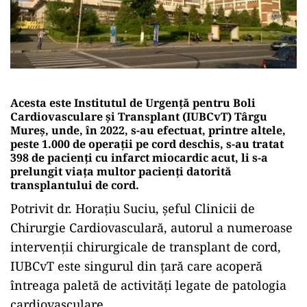
Acesta este Institutul de Urgenţă pentru Boli
Cardiovasculare şi Transplant (IUBCvT) Târgu
Mureş, unde, în 2022, s-au efectuat, printre altele,
peste 1.000 de operații pe cord deschis, s-au tratat
398 de pacienţi cu infarct miocardic acut, li s-a
prelungit viața multor pacienți datorită
transplantului de cord.
Potrivit dr. Horațiu Suciu, șeful Clinicii de
Chirurgie Cardiovasculară, autorul a numeroase
intervenții chirurgicale de transplant de cord,
IUBCvT este singurul din țară care acoperă
întreaga paletă de activități legate de patologia
cardiovasculare.