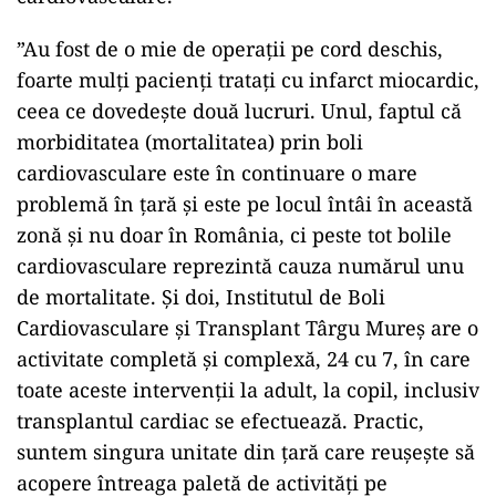
”Au fost de o mie de operaţii pe cord deschis,
foarte mulţi pacienţi trataţi cu infarct miocardic,
ceea ce dovedeşte două lucruri. Unul, faptul că
morbiditatea (mortalitatea) prin boli
cardiovasculare este în continuare o mare
problemă în ţară şi este pe locul întâi în această
zonă şi nu doar în România, ci peste tot bolile
cardiovasculare reprezintă cauza numărul unu
de mortalitate. Şi doi, Institutul de Boli
Cardiovasculare şi Transplant Târgu Mureş are o
activitate completă şi complexă, 24 cu 7, în care
toate aceste intervenţii la adult, la copil, inclusiv
transplantul cardiac se efectuează. Practic,
suntem singura unitate din ţară care reuşeşte să
acopere întreaga paletă de activităţi pe