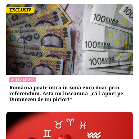
EXCLUSIV
EXCLUSIV
ACTUALITATE
România poate intra în zona euro doar prin
referendum. Asta nu înseamnă „că-l apuci pe
Dumnezeu de un picior!”