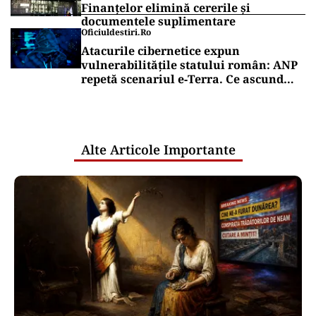
Finanțelor elimină cererile și
documentele suplimentare
Oficiuldestiri.ro
Atacurile cibernetice expun
vulnerabilitățile statului român: ANP
repetă scenariul e‑Terra. Ce ascund
comunicările oficiale și cine răspunde
pentru mentenanța IT a instituțiilor
publice
Alte Articole Importante