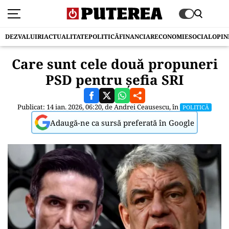
DEZVALUIRI
ACTUALITATE
POLITICĂ
FINANCIAR
ECONOMIE
SOCIAL
OPIN
Care sunt cele două propuneri
PSD pentru șefia SRI
Publicat: 14 ian. 2026, 06:20, de
Andrei Ceausescu
, în
POLITICĂ
Adaugă-ne ca sursă preferată în Google