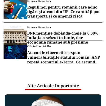
Puterea Financiara
Reguli noi pentru românii care aduc
țigări și alcool din UE. Ce cantități pot
transporta și ce amenzi riscă
Puterea Financiara
BNR menține dobânda-cheie la 6,50%.
Inflația a scăzut în iunie, dar
economia rămâne sub presiune
Oficiuldestiri.ro
Atacurile cibernetice expun
vulnerabilitățile statului român: ANP
repetă scenariul e‑Terra. Ce ascund
comunicările oficiale și cine răspunde
pentru mentenanța IT a instituțiilor
publice
Alte Articole Importante