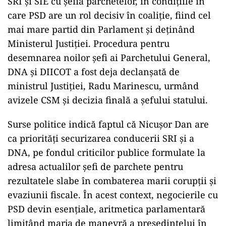
SRI și SIE cu șefia parchetelor, în condițiile în
care PSD are un rol decisiv în coaliție, fiind cel
mai mare partid din Parlament și deținând
Ministerul Justiției. Procedura pentru
desemnarea noilor șefi ai Parchetului General,
DNA și DIICOT a fost deja declanșată de
ministrul Justiției, Radu Marinescu, urmând
avizele CSM și decizia finală a șefului statului.
Surse politice indică faptul că Nicușor Dan are
ca priorități securizarea conducerii SRI și a
DNA, pe fondul criticilor publice formulate la
adresa actualilor șefi de parchete pentru
rezultatele slabe în combaterea marii corupții și
evaziunii fiscale. În acest context, negocierile cu
PSD devin esențiale, aritmetica parlamentară
limitând marja de manevră a președintelui în