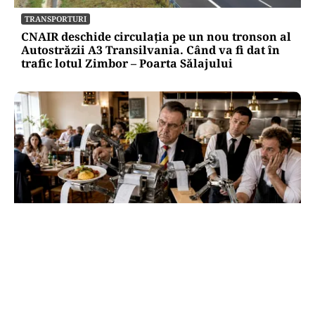
TRANSPORTURI
CNAIR deschide circulația pe un nou tronson al
Autostrăzii A3 Transilvania. Când va fi dat în
trafic lotul Zimbor – Poarta Sălajului
ECONOMIE
HoReCa, „suspectul de serviciu” al reformei:
cât a încasat statul de la acest sector