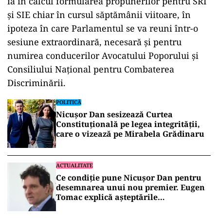
ia în calcul formularea propunerilor pentru SRI
și SIE chiar în cursul săptămânii viitoare, în
ipoteza în care Parlamentul se va reuni într-o
sesiune extraordinară, necesară și pentru
numirea conducerilor Avocatului Poporului și
Consiliului Național pentru Combaterea
Discriminării.
POLITICĂ
Nicușor Dan sesizează Curtea
Constituțională pe legea integrității,
care o vizează pe Mirabela Grădinaru
ACTUALITATE
Ce condiție pune Nicușor Dan pentru
desemnarea unui nou premier. Eugen
Tomac explică așteptările
președintelui