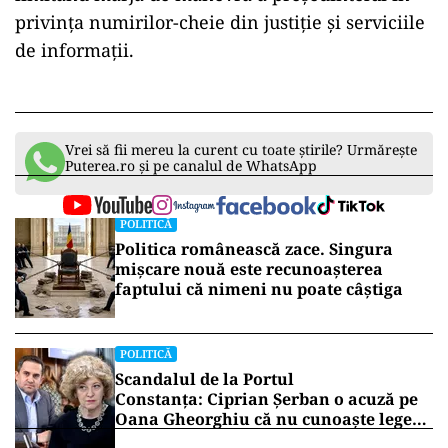
privința numirilor-cheie din justiție și serviciile
de informații.
Vrei să fii mereu la curent cu toate știrile? Urmărește
Puterea.ro și pe canalul de WhatsApp
POLITICĂ
Politica românească zace. Singura
mișcare nouă este recunoașterea
faptului că nimeni nu poate câștiga
POLITICĂ
Scandalul de la Portul
Constanța: Ciprian Șerban o acuză pe
Oana Gheorghiu că nu cunoaște legea
companiilor de stat