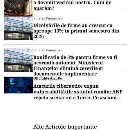
a devenit vecinul nostru. Cum ne
apărăm?
Puterea Financiara
Dizolvările de firme au crescut cu
aproape 13% în primul semestru din
2026
Puterea Financiara
Bonificația de 3% pentru firme va fi
acordată automat. Ministerul
Finanțelor elimină cererile și
documentele suplimentare
Oficiuldestiri.ro
Atacurile cibernetice expun
vulnerabilitățile statului român: ANP
repetă scenariul e‑Terra. Ce ascund
comunicările oficiale și cine răspunde
pentru mentenanța IT a instituțiilor
publice
Alte Articole Importante