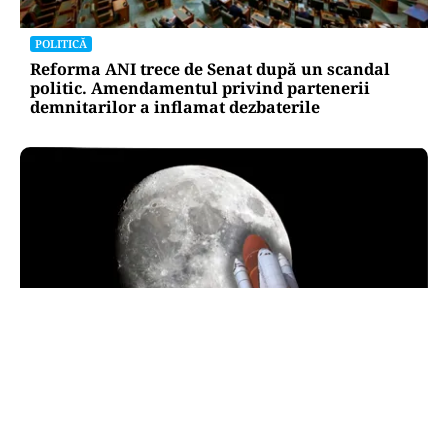
POLITICĂ
Reforma ANI trece de Senat după un scandal
politic. Amendamentul privind partenerii
demnitarilor a inflamat dezbaterile
INTERNAȚIONAL
O bucată uriașă dintr-o rachetă SpaceX ar fi
lovit Luna. NASA va studia impactul