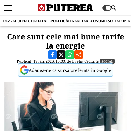
DEZVALUIRI
ACTUALITATE
POLITICĂ
FINANCIAR
ECONOMIE
SOCIAL
OPIN
Care sunt cele mai bune tarife
la energie
Publicat: 19 ian. 2025, 15:00, de
Evelin Ceciu
, în
SOCIAL
Adaugă-ne ca sursă preferată în Google