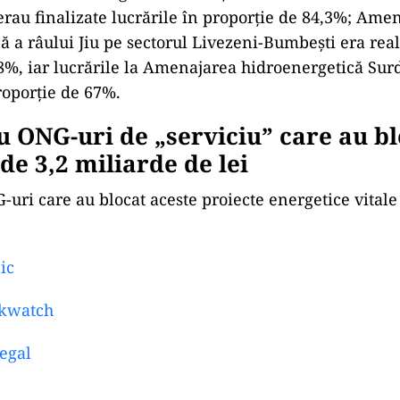
erau finalizate lucrările în proporție de 84,3%; Ame
ă a râului Jiu pe sectorul Livezeni-Bumbești era real
8%, iar lucrările la Amenajarea hidroenergetică Sur
proporție de 67%.
u ONG-uri de „serviciu” care au b
 de 3,2 miliarde de lei
-uri care au blocat aceste proiecte energetice vital
ic
kwatch
egal