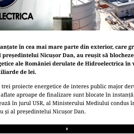
anțate în cea mai mare parte din exterior, care g
l președintelui Nicușor Dan, au reușit să blocheze
getice ale României derulate de Hidroelectrica în 
iliarde de lei.
, trei proiecte energetice de interes public major der
 aflate aproape de finalizare sunt blocate în instanț
tează în jurul USR, al Ministerului Mediului condus î
 și al președintelui Nicușor Dan.
Play