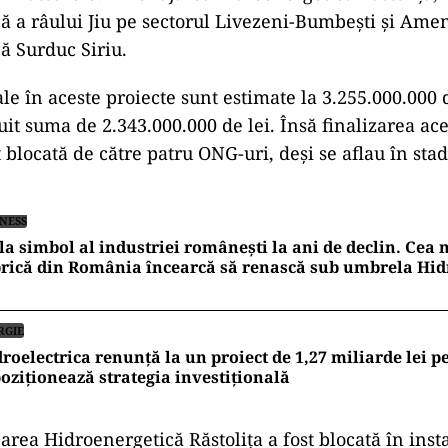
ă a râului Jiu pe sectorul Livezeni-Bumbești și Ame
ă Surduc Siriu.
tale în aceste proiecte sunt estimate la 3.255.000.000 
it suma de 2.343.000.000 de lei. Însă finalizarea ace
st blocată de către patru ONG-uri, deși se aflau în sta
INESS
la simbol al industriei românești la ani de declin. Cea
rică din România încearcă să renască sub umbrela Hid
RGIE
roelectrica renunță la un proiect de 1,27 miliarde lei pe 
oziționează strategia investițională
area Hidroenergetică Răstolița a fost blocată în ins