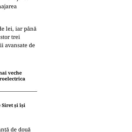
najarea
de lei, iar până
stor trei
dii avansate de
 mai veche
roelectrica
Siret și își
tanță de două