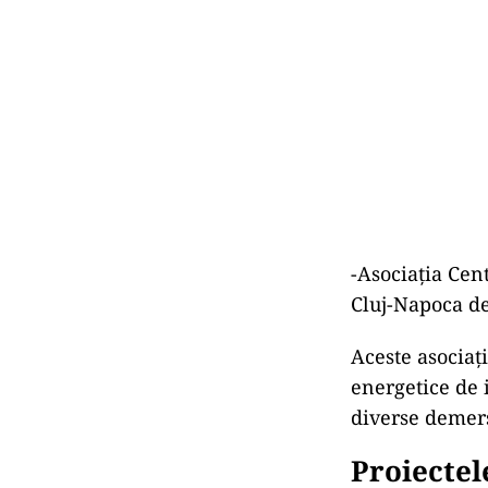
-Asociația Ce
Cluj-Napoca de
Aceste asociați
energetice de 
diverse demers
Proiectel