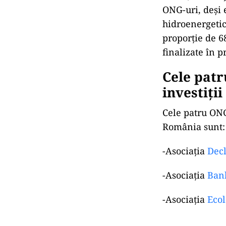
ONG-uri, deși 
hidroenergetic
proporție de 6
finalizate în 
Cele patr
investiții
Cele patru ONG
România sunt:
-Asociația
Decl
-Asociația
Ban
-Asociația
Ecol