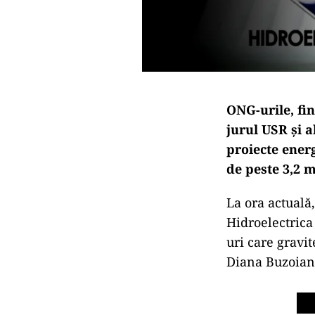
ONG-urile, fin
jurul USR și a
proiecte ener
de peste 3,2 m
La ora actuală
Hidroelectrica
uri care gravi
Diana Buzoianu