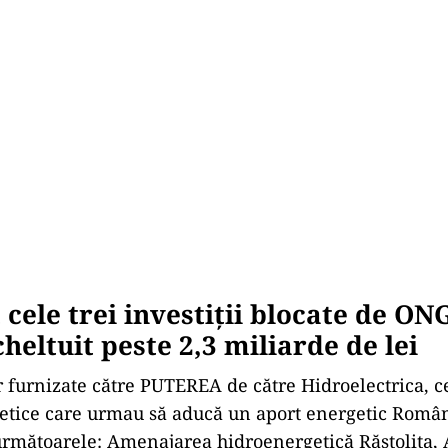
 cele trei investiții blocate de ON
cheltuit peste 2,3 miliarde de lei
or furnizate către PUTEREA de către Hidroelectrica, c
etice care urmau să aducă un aport energetic Român
rmătoarele: Amenajarea hidroenergetică Răstolița,