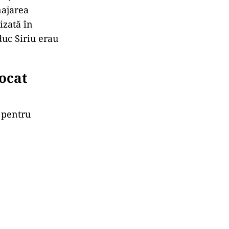
najarea
izată în
duc Siriu erau
locat
e pentru