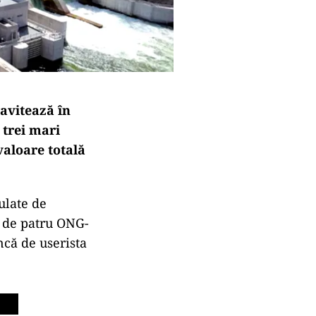
ravitează în
 trei mari
valoare totală
ulate de
ă de patru ONG-
ncă de userista