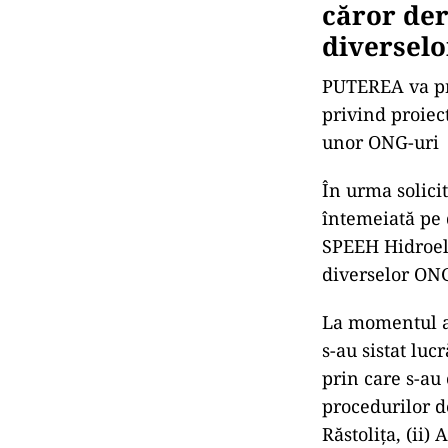
căror der
diversel
PUTEREA va pr
privind proiec
unor ONG-uri
În urma solici
întemeiată pe d
SPEEH Hidroele
diverselor ONG
La momentul ac
s-au sistat lu
prin care s-au
procedurilor d
Răstolița, (ii)