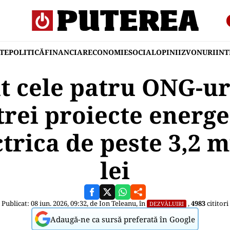
TE
POLITICĂ
FINANCIAR
ECONOMIE
SOCIAL
OPINII
ZVONURI
IN
t cele patru ONG-ur
trei proiecte energe
trica de peste 3,2 m
lei
Publicat: 08 iun. 2026, 09:32, de
Ion Teleanu
, în
,
4983
cititori
DEZVĂLUIRI
Adaugă-ne ca sursă preferată în Google