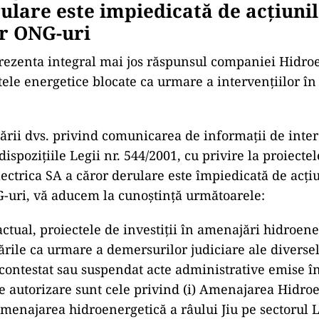
ulare este impiedicată de acțiuni
or ONG-uri
ezenta integral mai jos răspunsul companiei Hidroe
tele energetice blocate ca urmare a intervențiilor în
tării dvs. privind comunicarea de informații de inter
ispozițiile Legii nr. 544/2001, cu privire la proiecte
ctrica SA a căror derulare este împiedicată de acți
-uri, vă aducem la cunoștință următoarele:
tual, proiectele de investiții în amenajări hidroene
crările ca urmare a demersurilor judiciare ale diverse
 contestat sau suspendat acte administrative emise î
e autorizare sunt cele privind (i) Amenajarea Hidro
 Amenajarea hidroenergetică a râului Jiu pe sectorul 