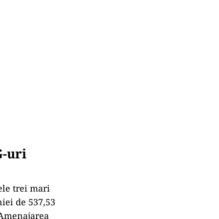
G-uri
ele trei mari
iei de 537,53
 Amenajarea