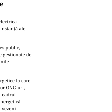
le
lectrica
 instanță ale
es public,
le gestionate de
unile
rgetice la care
lor ONG-uri,
n cadrul
energetică
Livezeni-