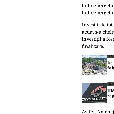
hidroenergetic
hidroenergetic
Investițiile to
acum s-a cheltu
investiții a fo
finalizare.
BUS
De 
fab
ENE
Hid
rep
Astfel, Amenaj