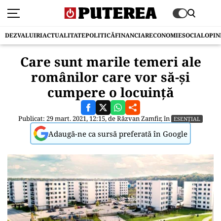
DEZVALUIRI
ACTUALITATE
POLITICĂ
FINANCIAR
ECONOMIE
SOCIAL
OPIN
Care sunt marile temeri ale
românilor care vor să-și
cumpere o locuință
Publicat: 29 mart. 2021, 12:15, de
Răzvan Zamfir
, în
ESENȚIAL
Adaugă-ne ca sursă preferată în Google