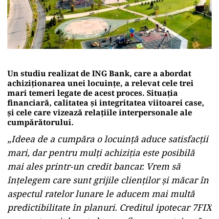
Un studiu realizat de ING Bank, care a abordat
achiziționarea unei locuințe, a relevat cele trei
mari temeri legate de acest proces. Situația
financiară, calitatea și integritatea viitoarei case,
și cele care vizează relațiile interpersonale ale
cumpărătorului.
„
Ideea de a cumpăra o locuință aduce satisfacții
mari, dar pentru mulți achiziția este posibilă
mai ales printr-un credit bancar. Vrem să
înțelegem care sunt grijile clienților și măcar în
aspectul ratelor lunare le aducem mai multă
predictibilitate în planuri. Creditul ipotecar 7FIX