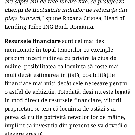
are șapte ani de rate lunare fixe, ce protejează
clienții de fluctuațiile indicilor de referință din
piața bancară
,” spune Roxana Cristea, Head of
Lending Tribe ING Bank România.
Resursele financiare
sunt cel mai des
menționate în topul temerilor cu exemple
precum incertitudinea cu privire la ziua de
mâine, posibilitatea ca locuința să coste mai
mult decât estimarea inițială, posibilitățile
financiare mai mici decât cele necesare pentru
o astfel de achiziție. Totodată, deși nu este legată
în mod direct de resursele financiare, viitorii
proprietari se tem că locuința de astăzi s-ar
putea să nu fie potrivită nevoilor lor de mâine,
implicit că investiția din prezent se va dovedi o
alegere greșită.