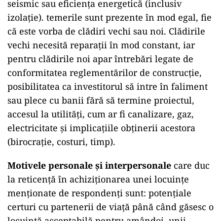
seismic sau eficiența energetică (inclusiv
izolație). temerile sunt prezente în mod egal, fie
că este vorba de clădiri vechi sau noi. Clădirile
vechi necesită reparații în mod constant, iar
pentru clădirile noi apar întrebări legate de
conformitatea reglementărilor de construcție,
posibilitatea ca investitorul să intre în faliment
sau plece cu banii fără să termine proiectul,
accesul la utilități, cum ar fi canalizare, gaz,
electricitate și implicațiile obținerii acestora
(birocrație, costuri, timp).
Motivele personale și interpersonale
care duc
la reticență în achiziționarea unei locuințe
menționate de respondenți sunt: potențiale
certuri cu partenerii de viață până când găsesc o
locuință acceptabilă pentru amândoi, unii