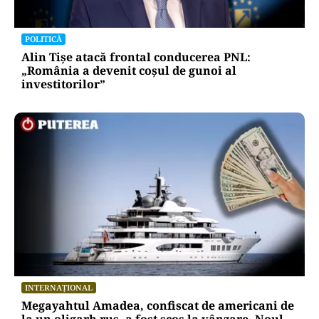
POLITICĂ
Alin Tișe atacă frontal conducerea PNL:
„România a devenit coșul de gunoi al
investitorilor”
INTERNAȚIONAL
Megayahtul Amadea, confiscat de americani de
la un oligarh rus, a fost scos la vânzare. Noul