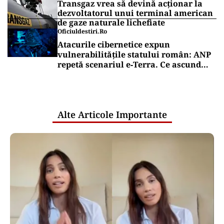
Transgaz vrea să devină acționar la
dezvoltatorul unui terminal american
de gaze naturale lichefiate
Oficiuldestiri.ro
Atacurile cibernetice expun
vulnerabilitățile statului român: ANP
repetă scenariul e‑Terra. Ce ascund
comunicările oficiale și cine răspunde
pentru mentenanța IT a instituțiilor
publice
Alte Articole Importante