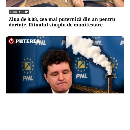
HOROSCOP
Ziua de 8.08, cea mai puternică din an pentru
dorințe. Ritualul simplu de manifestare
POLITICĂ
Presiune pe Nicușor Dan din partea PNL.
Liberalii cer desemnarea de urgență a unui nou
premier: „Trebuie să iasă fum alb de la