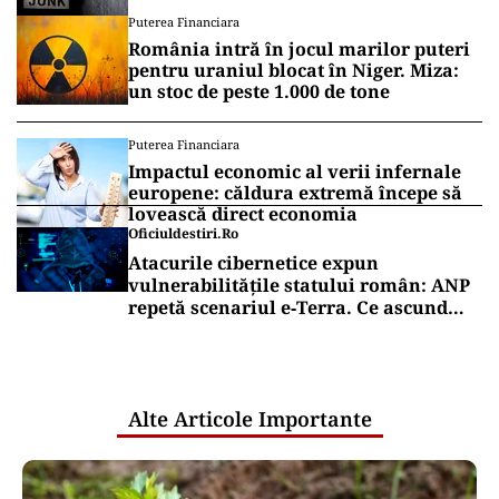
Puterea Financiara
România intră în jocul marilor puteri
pentru uraniul blocat în Niger. Miza:
un stoc de peste 1.000 de tone
Puterea Financiara
Impactul economic al verii infernale
europene: căldura extremă începe să
lovească direct economia
Oficiuldestiri.ro
Atacurile cibernetice expun
vulnerabilitățile statului român: ANP
repetă scenariul e‑Terra. Ce ascund
comunicările oficiale și cine răspunde
pentru mentenanța IT a instituțiilor
publice
Alte Articole Importante