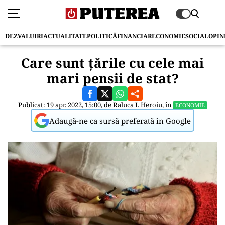
DEZVALUIRI
ACTUALITATE
POLITICĂ
FINANCIAR
ECONOMIE
SOCIAL
OPIN
Care sunt țările cu cele mai
mari pensii de stat?
Publicat: 19 apr. 2022, 15:00, de
Raluca I. Heroiu
, în
ECONOMIE
Adaugă-ne ca sursă preferată în Google