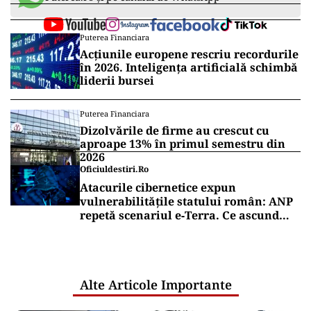
Puterea Financiara
Acțiunile europene rescriu recordurile
în 2026. Inteligența artificială schimbă
liderii bursei
Puterea Financiara
Dizolvările de firme au crescut cu
aproape 13% în primul semestru din
2026
Oficiuldestiri.ro
Atacurile cibernetice expun
vulnerabilitățile statului român: ANP
repetă scenariul e‑Terra. Ce ascund
comunicările oficiale și cine răspunde
pentru mentenanța IT a instituțiilor
publice
Alte Articole Importante