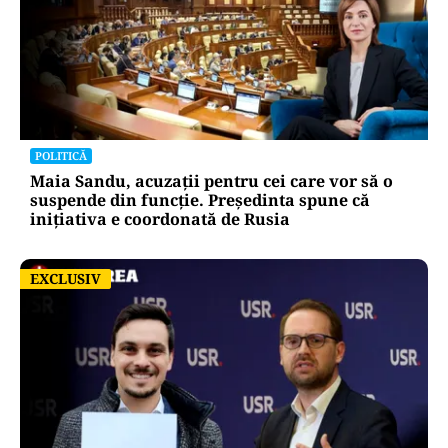
POLITICĂ
Maia Sandu, acuzații pentru cei care vor să o
suspende din funcție. Președinta spune că
inițiativa e coordonată de Rusia
EXCLUSIV
EXCLUSIV