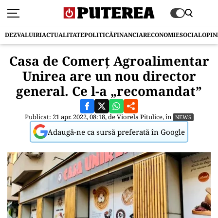
DEZVALUIRI
ACTUALITATE
POLITICĂ
FINANCIAR
ECONOMIE
SOCIAL
OPIN
Casa de Comerț Agroalimentar
Unirea are un nou director
general. Ce l-a „recomandat”
Publicat: 21 apr. 2022, 08:18, de
Viorela Pitulice
, în
NEWS
Adaugă-ne ca sursă preferată în Google