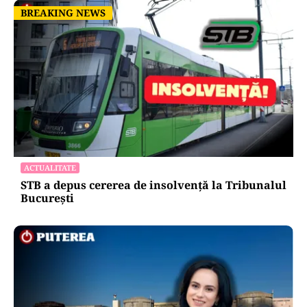
BREAKING NEWS
BREAKING NEWS
ACTUALITATE
STB a depus cererea de insolvență la Tribunalul
București