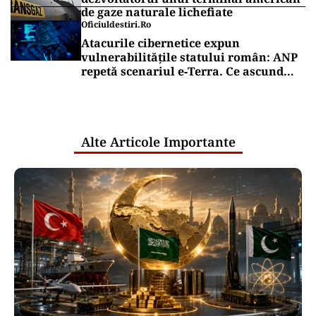
de gaze naturale lichefiate
Oficiuldestiri.ro
Atacurile cibernetice expun
vulnerabilitățile statului român: ANP
repetă scenariul e‑Terra. Ce ascund
comunicările oficiale și cine răspunde
pentru mentenanța IT a instituțiilor
publice
Alte Articole Importante