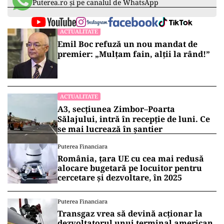
Puterea.ro și pe canalul de WhatsApp
ACTUALITATE
Emil Boc refuză un nou mandat de
premier: „Mulțam fain, alții la rând!”
ACTUALITATE
A3, secțiunea Zimbor–Poarta
Sălajului, intră în recepție de luni. Ce
se mai lucrează în șantier
Puterea Financiara
România, țara UE cu cea mai redusă
alocare bugetară pe locuitor pentru
cercetare și dezvoltare, în 2025
Puterea Financiara
Transgaz vrea să devină acționar la
dezvoltatorul unui terminal american