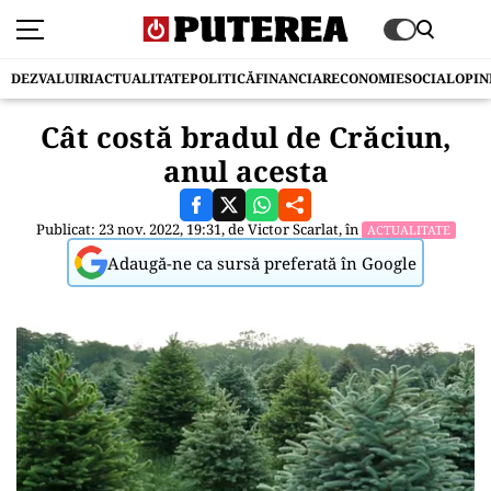
DEZVALUIRI
ACTUALITATE
POLITICĂ
FINANCIAR
ECONOMIE
SOCIAL
OPIN
Cât costă bradul de Crăciun,
anul acesta
Publicat: 23 nov. 2022, 19:31, de
Victor Scarlat
, în
ACTUALITATE
Adaugă-ne ca sursă preferată în Google