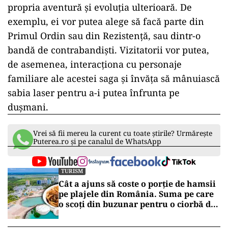
propria aventură şi evoluţia ulterioară. De
exemplu, ei vor putea alege să facă parte din
Primul Ordin sau din Rezistenţă, sau dintr-o
bandă de contrabandişti. Vizitatorii vor putea,
de asemenea, interacţiona cu personaje
familiare ale acestei saga şi învăţa să mânuiască
sabia laser pentru a-i putea înfrunta pe
duşmani.
Vrei să fii mereu la curent cu toate știrile? Urmărește
Puterea.ro și pe canalul de WhatsApp
TURISM
Cât a ajuns să coste o porție de hamsii
pe plajele din România. Suma pe care
o scoți din buzunar pentru o ciorbă de
pește sau saramură de crap la Eforie
Nord