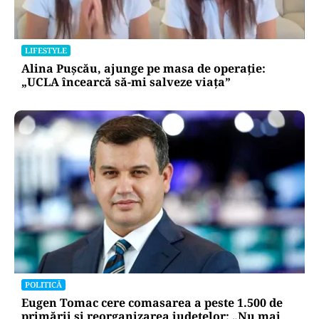
LIFESTYLE
Alina Pușcău, ajunge pe masa de operație:
„UCLA încearcă să-mi salveze viața”
POLITICĂ
Eugen Tomac cere comasarea a peste 1.500 de
primării și reorganizarea județelor: „Nu mai