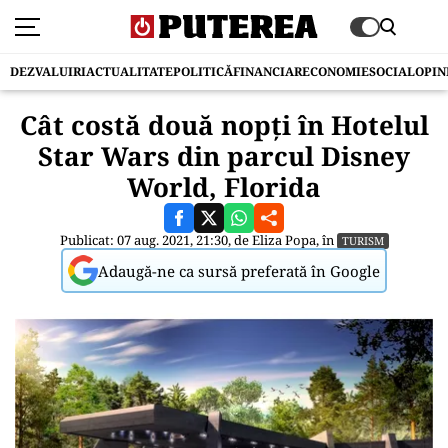
DEZVALUIRI
ACTUALITATE
POLITICĂ
FINANCIAR
ECONOMIE
SOCIAL
OPIN
Cât costă două nopţi în Hotelul
Star Wars din parcul Disney
World, Florida
Publicat: 07 aug. 2021, 21:30, de
Eliza Popa
, în
TURISM
Adaugă-ne ca sursă preferată în Google