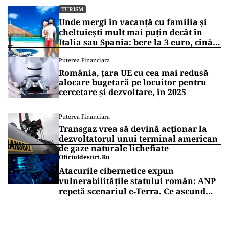
TURISM
Unde mergi în vacanță cu familia și
cheltuiești mult mai puțin decât în
Italia sau Spania: bere la 3 euro, cină
completă sub 100 de euro
Puterea Financiara
România, țara UE cu cea mai redusă
alocare bugetară pe locuitor pentru
cercetare și dezvoltare, în 2025
Puterea Financiara
Transgaz vrea să devină acționar la
dezvoltatorul unui terminal american
de gaze naturale lichefiate
Oficiuldestiri.ro
Atacurile cibernetice expun
vulnerabilitățile statului român: ANP
repetă scenariul e‑Terra. Ce ascund
comunicările oficiale și cine răspunde
pentru mentenanța IT a instituțiilor
publice