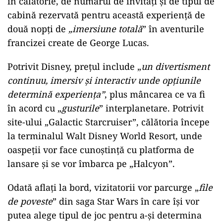
în călătorie, de numărul de invitaţi şi de tipul de
cabină rezervată pentru această experienţă de
două nopţi de
„imersiune totală
” în aventurile
francizei create de George Lucas.
Potrivit Disney, preţul include „
un divertisment
continuu, imersiv şi interactiv unde opţiunile
determină experienţa”
, plus mâncarea ce va fi
în acord cu „
gusturile
” interplanetare. Potrivit
site-ului „Galactic Starcruiser”, călătoria începe
la terminalul Walt Disney World Resort, unde
oaspeţii vor face cunoştinţă cu platforma de
lansare şi se vor îmbarca pe „Halcyon”.
Odată aflaţi la bord, vizitatorii vor parcurge „
file
de poveste
” din saga Star Wars în care îşi vor
putea alege tipul de joc pentru a-şi determina