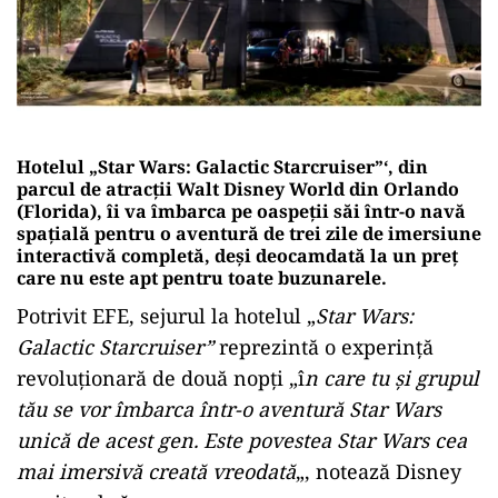
Hotelul „Star Wars: Galactic Starcruiser”‘, din
parcul de atracţii Walt Disney World din Orlando
(Florida), îi va îmbarca pe oaspeţii săi într-o navă
spaţială pentru o aventură de trei zile de imersiune
interactivă completă, deşi deocamdată la un preţ
care nu este apt pentru toate buzunarele.
Potrivit EFE, sejurul la hotelul „
Star Wars:
Galactic Starcruiser”
reprezintă o experinţă
revoluţionară de două nopţi „î
n care tu şi grupul
tău se vor îmbarca într-o aventură Star Wars
unică de acest gen. Este povestea Star Wars cea
mai imersivă creată vreodată
„, notează Disney