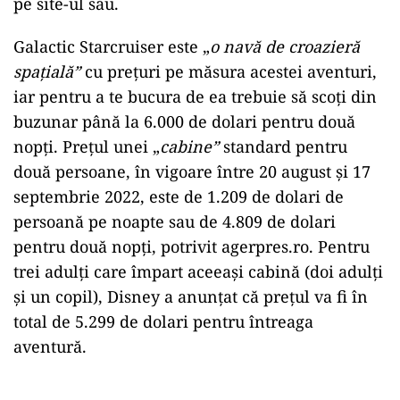
pe site-ul său.
Galactic Starcruiser este „
o navă de croazieră
spaţială”
cu preţuri pe măsura acestei aventuri,
iar pentru a te bucura de ea trebuie să scoţi din
buzunar până la 6.000 de dolari pentru două
nopţi. Preţul unei „
cabine”
standard pentru
două persoane, în vigoare între 20 august şi 17
septembrie 2022, este de 1.209 de dolari de
persoană pe noapte sau de 4.809 de dolari
pentru două nopţi, potrivit agerpres.ro. Pentru
trei adulţi care împart aceeaşi cabină (doi adulţi
şi un copil), Disney a anunţat că preţul va fi în
total de 5.299 de dolari pentru întreaga
aventură.