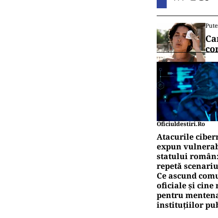
detrimentul pr
sunt mai impor
În ceea ce pri
2023 sursele d
mi mc/zi (4,5%
Vrei să f
canalul
Pute
Ță
pr
Pute
Ca
co