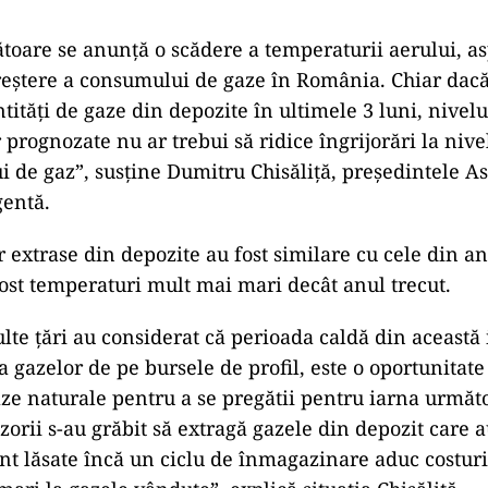
ad
ici vs securitate energetică
el ca depozitele de gaze din România să mai dețină 
r de înmagazinare. O cantitate mai mică decât medi
ătoare se anunță o scădere a temperaturii aerului, as
eștere a consumului de gaze în România. Chiar dacă
tități de gaze din depozite în ultimele 3 luni, nivelu