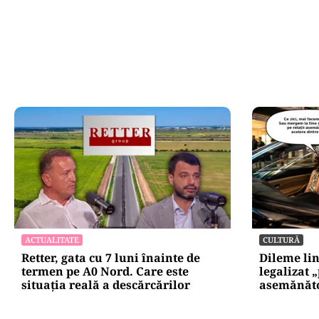
Oficiuldestiri.ro
Atacurile ciber
expun vulnerabi
statului român
repetă scenariu
Ce ascund comu
oficiale și cin
pentru mentena
instituțiilor pu