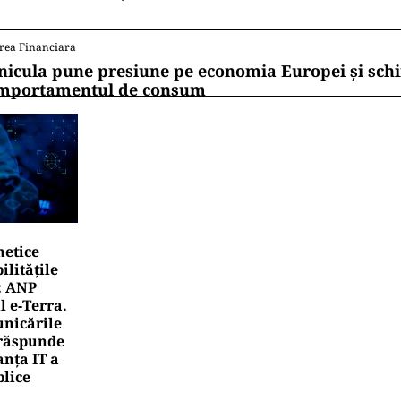
ețului mare, în România atingerea unor prețuri mai
tante decât securitatea ridicată în domeniul energie
vește asigurarea zilnică cu gaze în România, în data 
in România acopereau consumul și permiteau exportu
 din sursele de gaze zilnice ale României).
ii mereu la curent cu toate știrile? Urmărește Puterea
 de WhatsApp
rea Financiara
rile UE reconfigurează conceptul „Made in Europe
oduselor, nu al țărilor
rea Financiara
nicula pune presiune pe economia Europei și sc
mportamentul de consum