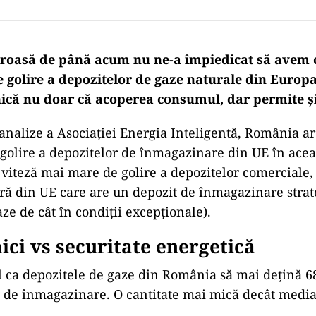
roasă de până acum nu ne-a împiedicat să avem 
e golire a depozitelor de gaze naturale din Europa
nică nu doar că acoperea consumul, dar permite și
nalize a Asociației Energia Inteligentă, România a
 golire a depozitelor de înmagazinare din UE în acea
 viteză mai mare de golire a depozitelor comerciale,
ară din UE care are un depozit de înmagazinare strat
aze de cât în condiții excepționale).