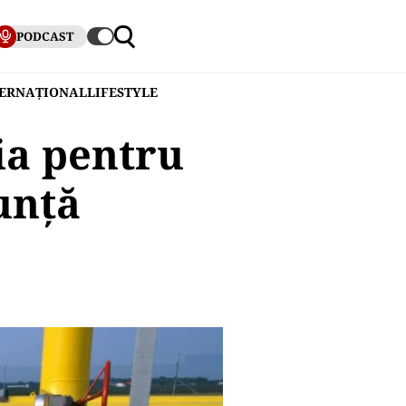
PODCAST
TERNAȚIONAL
LIFESTYLE
ia pentru
unță