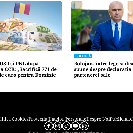
POLITICĂ
gvistice: Parlamentul a
Cum a ajuns Guvernul B
„persoana care are relații
piardă 11 hotărâri în in
re acelora dintre soți”.