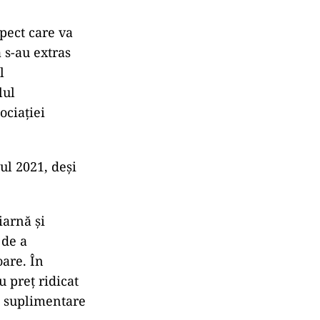
68,3% din
a europeană de
pect care va
 s-au extras
l