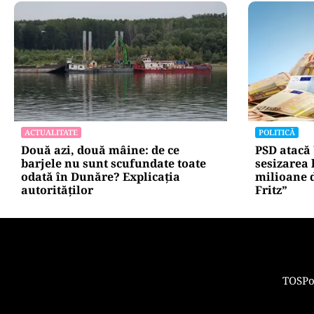
ACTUALITATE
CULTURĂ
Retter, gata cu 7 luni înainte de
Dileme lin
termen pe A0 Nord. Care este
legalizat 
situația reală a descărcărilor
asemănătoa