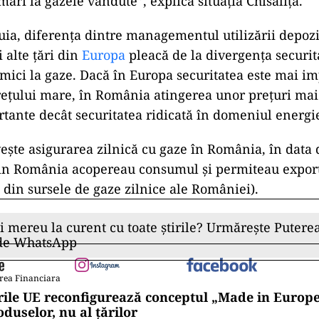
prognozate nu ar trebui să ridice îngrijorări la nive
 de gaz”, susține Dumitru Chisăliță, președintele As
gentă.
r extrase din depozite au fost similare cu cele din an
fost temperaturi mult mai mari decât anul trecut.
lte țări au considerat că perioada caldă din această 
a gazelor de pe bursele de profil, este o oportunitate
e naturale pentru a se pregătii pentru iarna următo
orii s-au grăbit să extragă gazele din depozit care a
unt lăsate încă un ciclu de înmagazinare aduc costur
mari la gazele vândute”, explică situația Chisăliță.
ia, diferența dintre managementul utilizării depozi
 alte țări din
Europa
pleacă de la divergența securit
 mici la gaze. Dacă în Europa securitatea este mai i