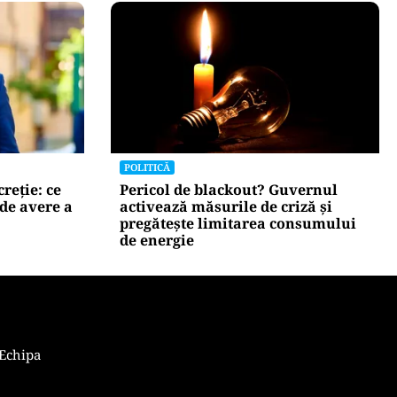
POLITICĂ
olojan să
AUR și-a făcut site de suspendare.
stanță
Deocamdată, Nicușor Dan poate
dormi liniștit