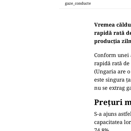
gaze_conducte
Vremea căldu
rapidă rată d
producția zil
Conform unei a
rapidă rată de
(Ungaria are o
este singura ț
nu se extrag g