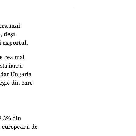
cea mai
, deși
 exportul.
re cea mai
stă iarnă
 dar Ungaria
egic din care