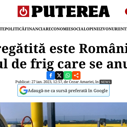
TE
POLITICĂ
FINANCIAR
ECONOMIE
SOCIAL
OPINII
ZVONURI
IN
regătită este Român
ul de frig care se an
Publicat: 27 ian. 2023, 12:57, de
Cezar Amariei
, în
NEWS
Adaugă-ne ca sursă preferată în Google