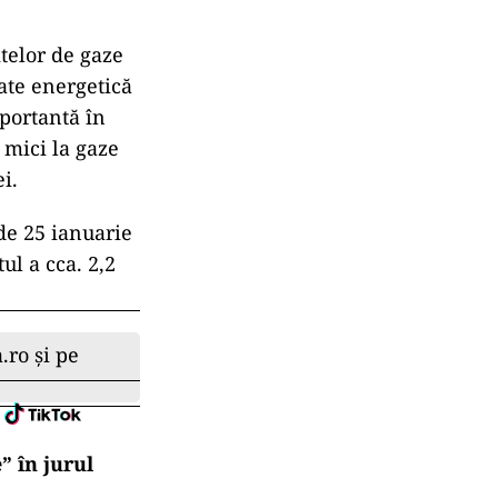
lul
ociației
ul 2021, deși
iarnă și
 de a
are. În
u preț ridicat
i suplimentare
telor de gaze
ate energetică
mportantă în