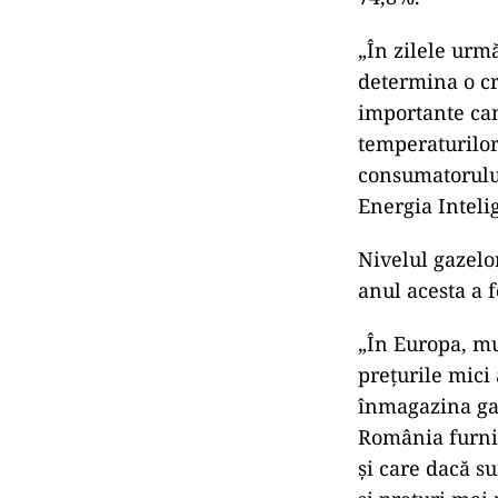
Prețuri m
S-a ajuns astf
capacitatea lo
74,8%.
„În zilele urm
determina o cr
importante can