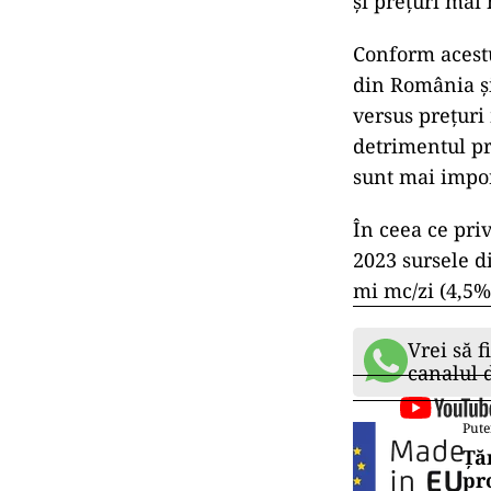
temperaturilor 
consumatorului
Energia Inteli
Nivelul gazelo
anul acesta a 
„În Europa, mu
prețurile mici 
înmagazina gaz
România furniz
și care dacă s
și prețuri mai 
Conform acestu
din România și
versus prețuri