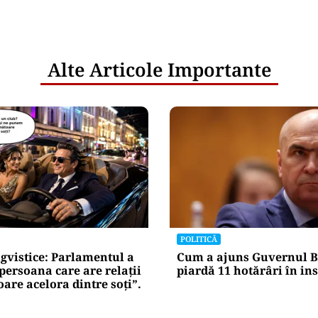
netice
litățile
: ANP
l e‑Terra.
nicările
e răspunde
nța IT a
blice
Alte Articole Importante