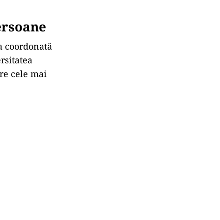
persoane
pa coordonată
rsitatea
re cele mai