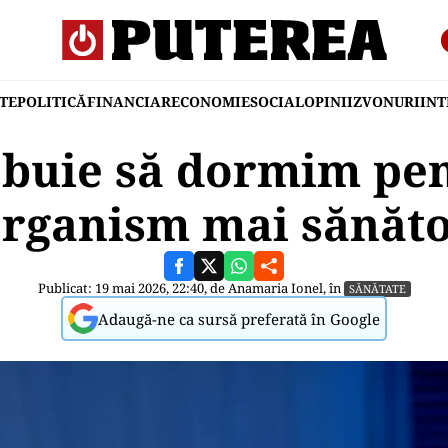
TE
POLITICĂ
FINANCIAR
ECONOMIE
SOCIAL
OPINII
ZVONURI
IN
ebuie să dormim pe
rganism mai sănăt
Publicat: 19 mai 2026, 22:40, de
Anamaria Ionel
, în
SĂNĂTATE
Adaugă-ne ca sursă preferată în Google