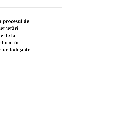
a procesul de
ercetări
e de la
e dorm în
 de boli și de