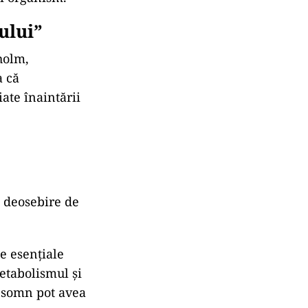
ului”
holm,
a că
ate înaintării
e deosebire de
se esențiale
etabolismul și
e somn pot avea