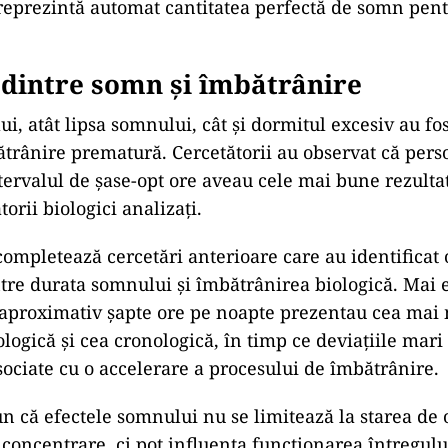
 reprezintă automat cantitatea perfectă de somn pent
dintre somn și îmbătrânire
lui, atât lipsa somnului, cât și dormitul excesiv au fo
rânire prematură. Cercetătorii au observat că pers
tervalul de șase-opt ore aveau cele mai bune rezulta
torii biologici analizați.
ompletează cercetări anterioare care au identificat o
tre durata somnului și îmbătrânirea biologică. Mai 
aproximativ șapte ore pe noapte prezentau cea mai 
ologică și cea cronologică, în timp ce deviațiile mar
asociate cu o accelerare a procesului de îmbătrânire.
pun că efectele somnului nu se limitează la starea de 
 concentrare, ci pot influența funcționarea întregul