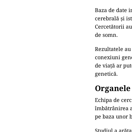
Baza de date i
cerebrală și i
Cercetătorii au
de somn.
Rezultatele au
conexiuni gene
de viață ar pu
genetică.
Organele 
Echipa de cerce
îmbătrânirea a
pe baza unor b
Studiul a arăta