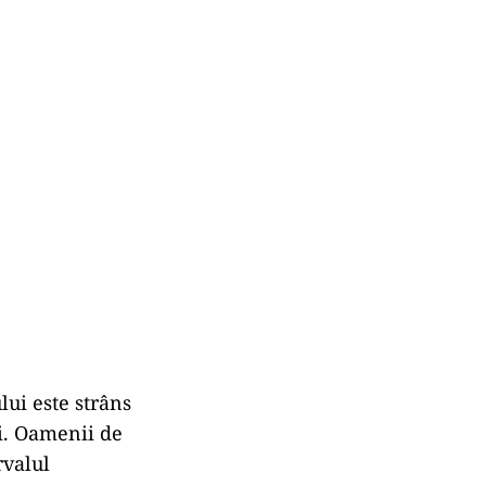
lui este strâns
i. Oamenii de
rvalul