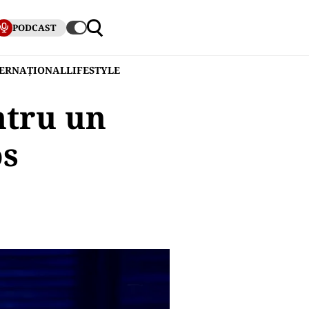
PODCAST
TERNAȚIONAL
LIFESTYLE
ntru un
os