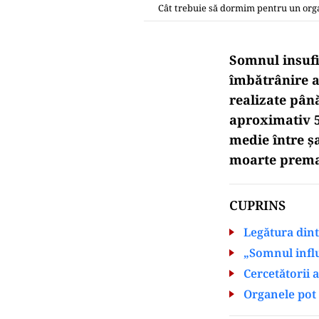
Cât trebuie să dormim pentru un org
Somnul insufi
îmbătrânire a
realizate pân
aproximativ 5
medie între șa
moarte prema
CUPRINS
Legătura din
„Somnul influ
Cercetătorii 
Organele pot 