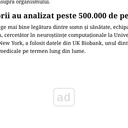
 asupra organismului.
rii au analizat peste 500.000 de 
ege mai bine legătura dintre somn și sănătate, echi
 cercetător în neuroștiințe computaționale la Unive
ew York, a folosit datele din UK Biobank, unul dint
 medicale pe termen lung din lume.
ad