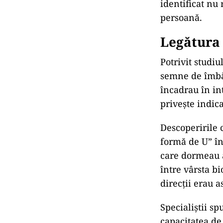
identificat nu
persoană.
Legătura 
Potrivit studiu
semne de îmbăt
încadrau în in
privește indica
Descoperirile c
formă de U” în
care dormeau 
între vârsta bi
direcții erau 
Specialiștii s
capacitatea de