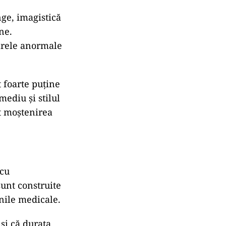
nge, imagistică
ne.
parele anormale
t foarte puține
mediu și stilul
t moștenirea
 cu
unt construite
nile medicale.
 și că durata