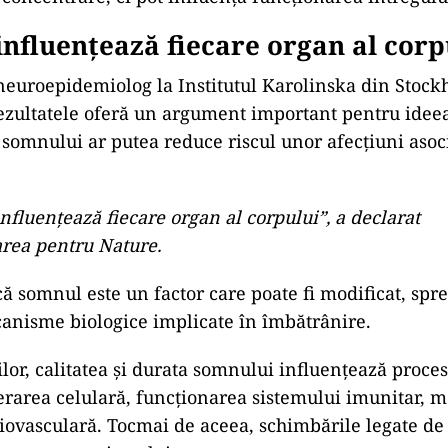
nfluențează fiecare organ al corp
neuroepidemiolog la Institutul Karolinska din Stock
ezultatele oferă un argument important pentru idee
somnului ar putea reduce riscul unor afecțiuni asoci
fluențează fiecare organ al corpului”, a declarat
area pentru Nature.
că somnul este un factor care poate fi modificat, spr
anisme biologice implicate în îmbătrânire.
ilor, calitatea și durata somnului influențează proce
area celulară, funcționarea sistemului imunitar, m
iovasculară. Tocmai de aceea, schimbările legate d