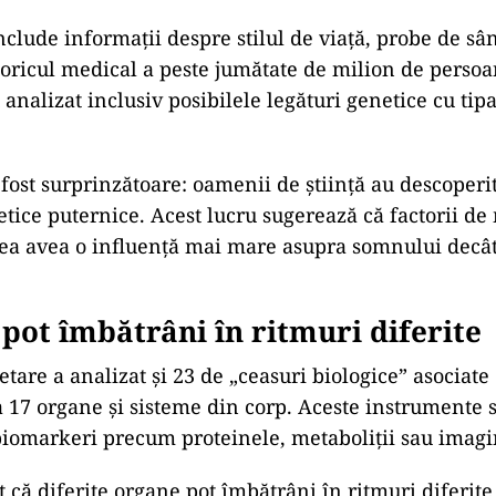
nclude informații despre stilul de viață, probe de sâ
storicul medical a peste jumătate de milion de persoa
 analizat inclusiv posibilele legături genetice cu ti
 fost surprinzătoare: oamenii de știință au descoperi
tice puternice. Acest lucru sugerează că factorii de 
tea avea o influență mai mare asupra somnului decâ
pot îmbătrâni în ritmuri diferite
tare a analizat și 23 de „ceasuri biologice” asociate
 17 organe și sisteme din corp. Aceste instrumente s
iomarkeri precum proteinele, metaboliții sau imagi
t că diferite organe pot îmbătrâni în ritmuri diferite