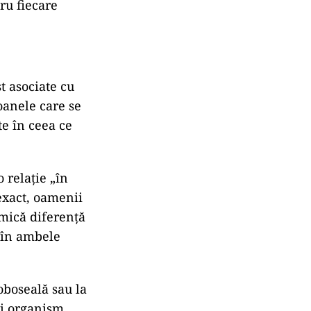
ru fiecare
st asociate cu
oanele care se
te în ceea ce
 relație „în
exact, oamenii
mică diferență
i în ambele
oboseală sau la
ui organism.