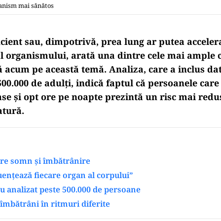
anism mai sănătos
cient sau, dimpotrivă, prea lung ar putea acceler
l organismului, arată una dintre cele mai ample c
ă acum pe această temă. Analiza, care a inclus dat
00.000 de adulți, indică faptul că persoanele car
se și opt ore pe noapte prezintă un risc mai redus
tură.
tre somn și îmbătrânire
ențează fiecare organ al corpului”
au analizat peste 500.000 de persoane
îmbătrâni în ritmuri diferite