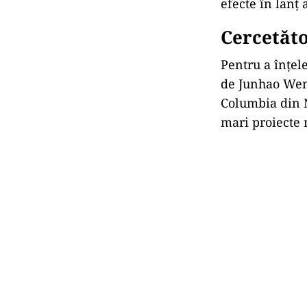
efecte în lanț
Cercetăto
Pentru a înțel
de Junhao Wen,
Columbia din N
mari proiecte