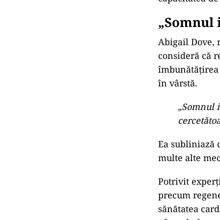
„Somnul i
Abigail Dove, 
consideră că r
îmbunătățirea 
în vârstă.
„Somnul in
cercetăto
Ea subliniază 
multe alte mec
Potrivit experț
precum regener
sănătatea card