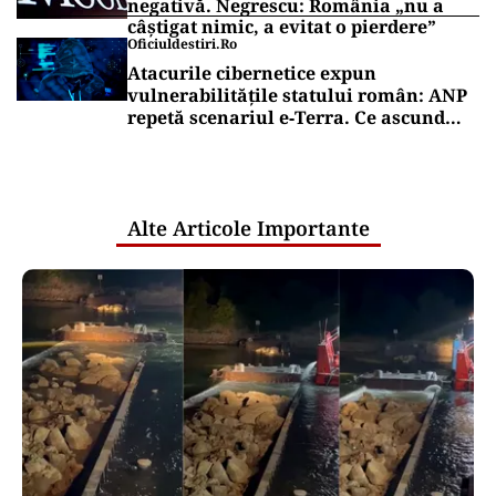
negativă. Negrescu: România „nu a
câștigat nimic, a evitat o pierdere”
Oficiuldestiri.ro
Atacurile cibernetice expun
vulnerabilitățile statului român: ANP
repetă scenariul e‑Terra. Ce ascund
comunicările oficiale și cine răspunde
pentru mentenanța IT a instituțiilor
publice
Alte Articole Importante