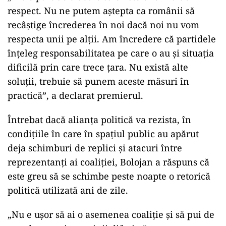
respect. Nu ne putem aştepta ca românii să
recâştige încrederea în noi dacă noi nu vom
respecta unii pe alţii. Am încredere că partidele
înţeleg responsabilitatea pe care o au şi situaţia
dificilă prin care trece ţara. Nu există alte
soluţii, trebuie să punem aceste măsuri în
practică”, a declarat premierul.
Întrebat dacă alianța politică va rezista, în
condițiile în care în spațiul public au apărut
deja schimburi de replici și atacuri între
reprezentanți ai coaliției, Bolojan a răspuns că
este greu să se schimbe peste noapte o retorică
politică utilizată ani de zile.
„Nu e uşor să ai o asemenea coaliţie şi să pui de