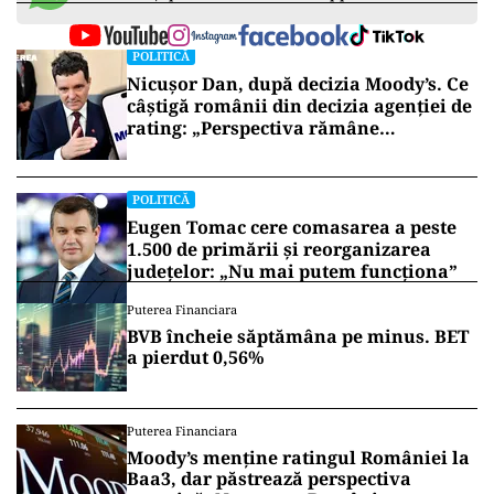
POLITICĂ
Nicușor Dan, după decizia Moody’s. Ce
câștigă românii din decizia agenției de
rating: „Perspectiva rămâne
rezervată”
POLITICĂ
Eugen Tomac cere comasarea a peste
1.500 de primării și reorganizarea
județelor: „Nu mai putem funcționa”
Puterea Financiara
BVB încheie săptămâna pe minus. BET
a pierdut 0,56%
Puterea Financiara
Moody’s menține ratingul României la
Baa3, dar păstrează perspectiva