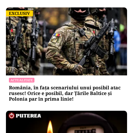
EXCLUSIV
EXCLUSIV
ACTUALITATE
România, în fața scenariului unui posibil atac
rusesc! Orice e posibil, dar Țările Baltice și
Polonia par în prima linie!