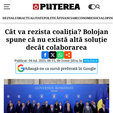
DEZVALUIRI
ACTUALITATE
POLITICĂ
FINANCIAR
ECONOMIE
SOCIAL
OPIN
Cât va rezista coaliția? Bolojan
spune că nu există altă soluție
decât colaborarea
Publicat: 04 iul. 2025, 06:15, de
Ionut Jifcu
, în
POLITICĂ
Adaugă-ne ca sursă preferată în Google