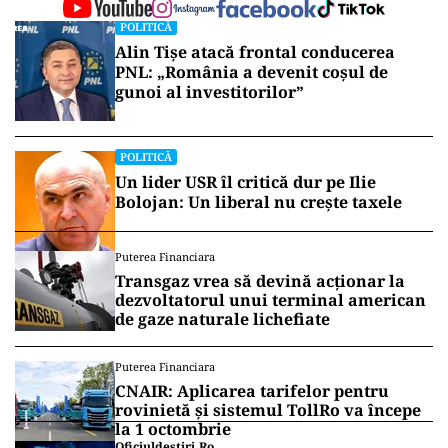
POLITICĂ
Alin Tișe atacă frontal conducerea
PNL: „România a devenit coșul de
gunoi al investitorilor”
POLITICĂ
Un lider USR îl critică dur pe Ilie
Bolojan: Un liberal nu crește taxele
Puterea Financiara
Transgaz vrea să devină acționar la
dezvoltatorul unui terminal american
de gaze naturale lichefiate
Puterea Financiara
CNAIR: Aplicarea tarifelor pentru
rovinietă și sistemul TollRo va începe
la 1 octombrie
Oficiuldestiri.ro