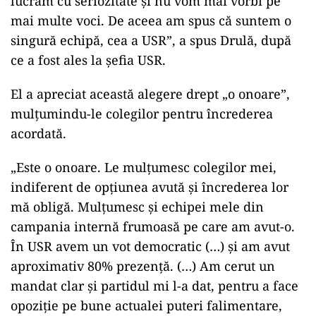
lucrăm cu seriozitate şi nu vom mai vorbi pe
mai multe voci. De aceea am spus că suntem o
singură echipă, cea a USR”, a spus Drulă, după
ce a fost ales la şefia USR.
El a apreciat această alegere drept „o onoare”,
mulţumindu-le colegilor pentru încrederea
acordată.
„Este o onoare. Le mulţumesc colegilor mei,
indiferent de opţiunea avută şi încrederea lor
mă obligă. Mulţumesc şi echipei mele din
campania internă frumoasă pe care am avut-o.
În USR avem un vot democratic (…) şi am avut
aproximativ 80% prezenţă. (…) Am cerut un
mandat clar şi partidul mi l-a dat, pentru a face
opoziţie pe bune actualei puteri falimentare,