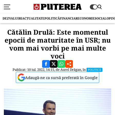
DEZVALUIRI
ACTUALITATE
POLITICĂ
FINANCIAR
ECONOMIE
SOCIAL
OPIN
Cătălin Drulă: Este momentul
epocii de maturitate în USR; nu
vom mai vorbi pe mai multe
voci
Publicat: 10 iul. 2022, 14:15, de
Aurel Drăgan
, în
POLITICĂ
Adaugă-ne ca sursă preferată în Google