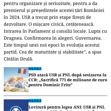
pentru organizare şi seriozitate, pentru a da
premierul şi preşedintele acestei ţări României
în 2024. USR a trecut prin etape fireşti de
dezvoltare. O mişcare civică, cetăţenească.
Intrarea în Parlament şi consilii locale. Lupta cu
Dragnea. Confirmarea în alegeri. Guvernarea.
Este timpul unei noi epoci în evoluţia acestui
partid. Cea de maturitate şi stabilitate”, a spus
Cătălin Drulă.
POLITICĂ
PSD atacă USR și PNL după sesizarea la
CCR: „Sacrifică 771 de milioane de euro
pentru Dominic Fritz”
POLITICĂ
Lovitură pentru legea ANI: USR și PNL