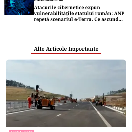
Atacurile cibernetice expun
vulnerabilitățile statului român: ANP
repetă scenariul e‑Terra. Ce ascund
comunicările oficiale și cine răspunde
pentru mentenanța IT a instituțiilor
publice
Alte Articole Importante
ACTUALITATE