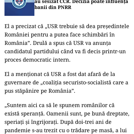
au sesizat CCR. Decizia poate influența
banii din PNRR
El a precizat că „USR trebuie să dea preşedintele
României pentru a putea face schimbări în
România”. Drulă a spus că USR va anunţa
candidatul partidului când va fi decis printr-un
proces democratic intern.
El a menţionat că USR a fost dat afară de la
guvernare de „coaliţia securisto-socialistă care a
pus stăpânire pe România”.
„Suntem aici ca să le spunem românilor că
există speranţă. Oamenii sunt, pe bună dreptate,
speriaţi şi îngrijoraţi. După doi-trei ani de
pandemie s-au trezit cu o trădare pe masă, a lui