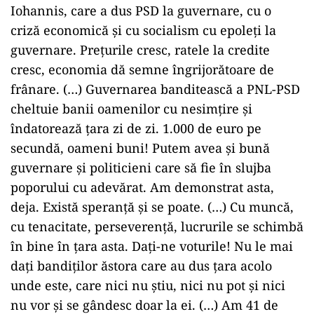
Iohannis, care a dus PSD la guvernare, cu o
criză economică şi cu socialism cu epoleţi la
guvernare. Preţurile cresc, ratele la credite
cresc, economia dă semne îngrijorătoare de
frânare. (…) Guvernarea banditească a PNL-PSD
cheltuie banii oamenilor cu nesimţire şi
îndatorează ţara zi de zi. 1.000 de euro pe
secundă, oameni buni! Putem avea şi bună
guvernare şi politicieni care să fie în slujba
poporului cu adevărat. Am demonstrat asta,
deja. Există speranţă şi se poate. (…) Cu muncă,
cu tenacitate, perseverenţă, lucrurile se schimbă
în bine în ţara asta. Daţi-ne voturile! Nu le mai
daţi bandiţilor ăstora care au dus ţara acolo
unde este, care nici nu ştiu, nici nu pot şi nici
nu vor şi se gândesc doar la ei. (…) Am 41 de