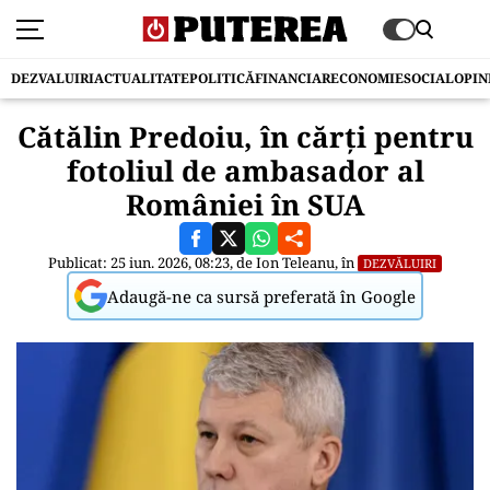
DEZVALUIRI
ACTUALITATE
POLITICĂ
FINANCIAR
ECONOMIE
SOCIAL
OPIN
Cătălin Predoiu, în cărți pentru
fotoliul de ambasador al
României în SUA
Publicat: 25 iun. 2026, 08:23, de
Ion Teleanu
, în
DEZVĂLUIRI
Adaugă-ne ca sursă preferată în Google