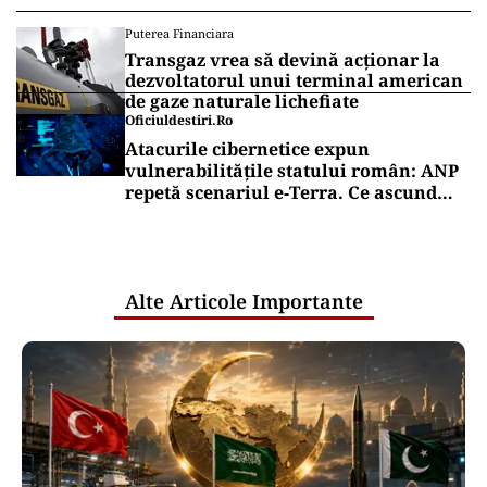
Puterea Financiara
Transgaz vrea să devină acționar la
dezvoltatorul unui terminal american
de gaze naturale lichefiate
Oficiuldestiri.ro
Atacurile cibernetice expun
vulnerabilitățile statului român: ANP
repetă scenariul e‑Terra. Ce ascund
comunicările oficiale și cine răspunde
pentru mentenanța IT a instituțiilor
publice
Alte Articole Importante