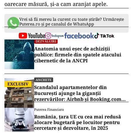
oarecare măsură, și-a cam aranjat apele.
Vrei să fii mereu la curent cu toate știrile? Urmărește
Puterea.ro și pe canalul de WhatsApp
DEZVĂLUIRI
Anatomia unui eșec de achiziții
publice: firmele din spatele atacului
cibernetic de la ANCPI
ANCHETE
EXCLUSIV
Scandalul apartamentelor din
București ajunge la giganții
rezervărilor: Airbnb și Booking.com
anunță măsuri și cer respectarea legii
Puterea Financiara
România, țara UE cu cea mai redusă
alocare bugetară pe locuitor pentru
cercetare și dezvoltare, în 2025