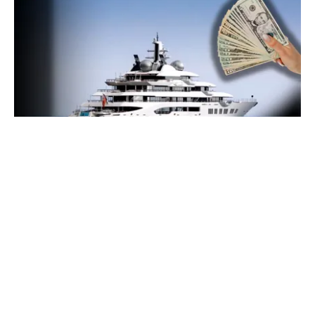
INTERNAȚIONAL
Megayahtul Amadea, confiscat de americani de
la un oligarh rus, a fost scos la vânzare. Noul
proprietar a scos din conturi 187 de milioane de
dolari
TOS
Politica Cookies
Protecția Datelor Personale
Despre Noi
Publicitate
Echipa
© 2026, toate drepturile rezervate puterea.ro