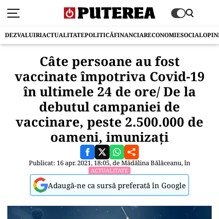
DEZVALUIRI
ACTUALITATE
POLITICĂ
FINANCIAR
ECONOMIE
SOCIAL
OPIN
Câte persoane au fost
vaccinate împotriva Covid-19
în ultimele 24 de ore/ De la
debutul campaniei de
vaccinare, peste 2.500.000 de
oameni, imunizați
Publicat: 16 apr. 2021, 18:05, de
Mădălina Bălăceanu
, în
ACTUALITATE
Adaugă-ne ca sursă preferată în Google