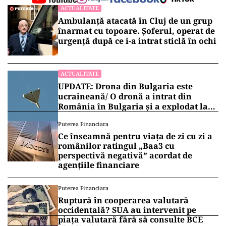
ACTUALITATE
Ambulanță atacată în Cluj de un grup
înarmat cu topoare. Șoferul, operat de
urgență după ce i-a intrat sticlă în ochi
ACTUALITATE
UPDATE: Drona din Bulgaria este
ucraineană/ O dronă a intrat din
România în Bulgaria şi a explodat la
100 de metri de graniţă
Puterea Financiara
Ce înseamnă pentru viața de zi cu zi a
românilor ratingul „Baa3 cu
perspectivă negativă” acordat de
agențiile financiare
Puterea Financiara
Ruptură în cooperarea valutară
occidentală? SUA au intervenit pe
piața valutară fără să consulte BCE