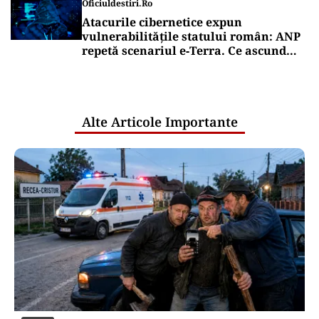
Oficiuldestiri.ro
Atacurile cibernetice expun
vulnerabilitățile statului român: ANP
repetă scenariul e‑Terra. Ce ascund
comunicările oficiale și cine răspunde
pentru mentenanța IT a instituțiilor
publice
Alte Articole Importante