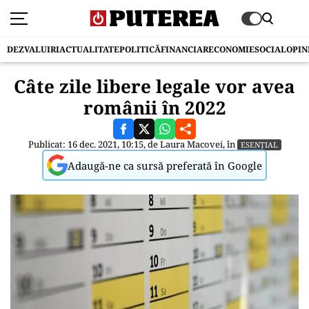
DEZVALUIRI
ACTUALITATE
POLITICĂ
FINANCIAR
ECONOMIE
SOCIAL
OPIN
Câte zile libere legale vor avea
românii în 2022
Publicat: 16 dec. 2021, 10:15, de
Laura Macovei
, în
ESENȚIAL
Adaugă-ne ca sursă preferată în Google