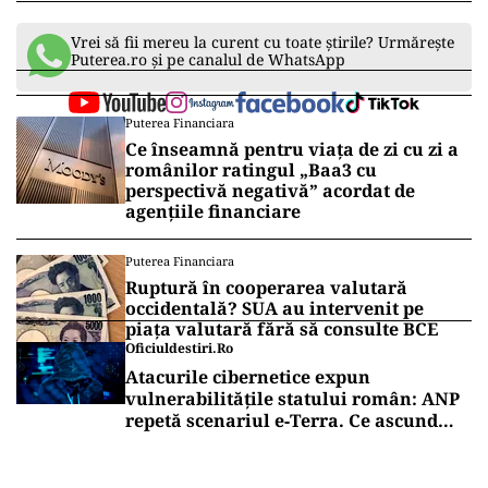
Vrei să fii mereu la curent cu toate știrile? Urmărește
Puterea.ro și pe canalul de WhatsApp
Puterea Financiara
Ce înseamnă pentru viața de zi cu zi a
românilor ratingul „Baa3 cu
perspectivă negativă” acordat de
agențiile financiare
Puterea Financiara
Ruptură în cooperarea valutară
occidentală? SUA au intervenit pe
piața valutară fără să consulte BCE
Oficiuldestiri.ro
Atacurile cibernetice expun
vulnerabilitățile statului român: ANP
repetă scenariul e‑Terra. Ce ascund
comunicările oficiale și cine răspunde
pentru mentenanța IT a instituțiilor
publice