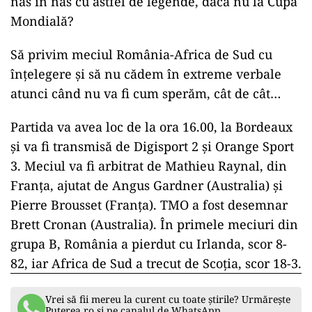
nas în nas cu astfel de legende, dacă nu la Cupa
Mondială?
Să privim meciul România-Africa de Sud cu
înțelegere și să nu cădem în extreme verbale
atunci când nu va fi cum sperăm, cât de cât…
Partida va avea loc de la ora 16.00, la Bordeaux
şi va fi transmisă de Digisport 2 şi Orange Sport
3. Meciul va fi arbitrat de Mathieu Raynal, din
Franţa, ajutat de Angus Gardner (Australia) şi
Pierre Brousset (Franţa). TMO a fost desemnar
Brett Cronan (Australia). În primele meciuri din
grupa B, România a pierdut cu Irlanda, scor 8-
82, iar Africa de Sud a trecut de Scoţia, scor 18-3.
Vrei să fii mereu la curent cu toate știrile? Urmărește
Puterea.ro și pe canalul de WhatsApp