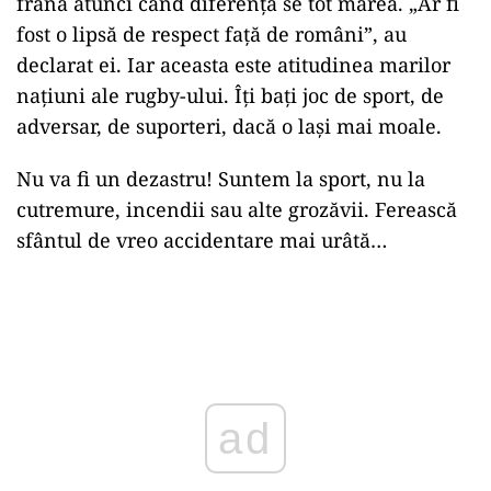
frână atunci când diferenţa se tot mărea. „Ar fi
fost o lipsă de respect faţă de români”, au
declarat ei. Iar aceasta este atitudinea marilor
națiuni ale rugby-ului. Îți bați joc de sport, de
adversar, de suporteri, dacă o lași mai moale.
Nu va fi un dezastru! Suntem la sport, nu la
cutremure, incendii sau alte grozăvii. Ferească
sfântul de vreo accidentare mai urâtă…
Play