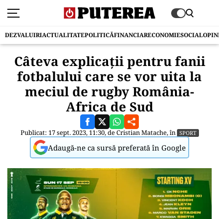
DEZVALUIRI
ACTUALITATE
POLITICĂ
FINANCIAR
ECONOMIE
SOCIAL
OPIN
Câteva explicații pentru fanii
fotbalului care se vor uita la
meciul de rugby România-
Africa de Sud
Publicat: 17 sept. 2023, 11:30, de
Cristian Matache
, în
SPORT
Adaugă-ne ca sursă preferată în Google