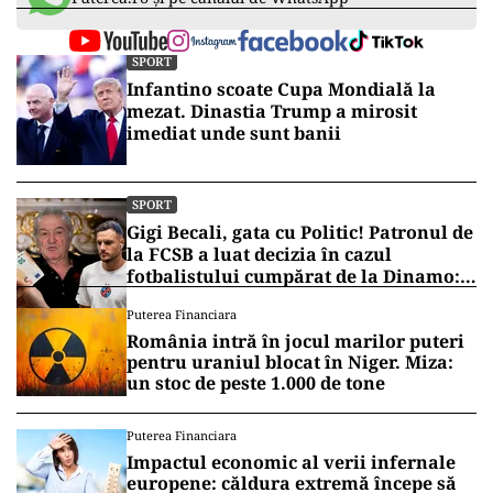
SPORT
Infantino scoate Cupa Mondială la
mezat. Dinastia Trump a mirosit
imediat unde sunt banii
SPORT
Gigi Becali, gata cu Politic! Patronul de
la FCSB a luat decizia în cazul
fotbalistului cumpărat de la Dinamo:
„Fac curățenie! Nu e de echipa asta”
Puterea Financiara
România intră în jocul marilor puteri
pentru uraniul blocat în Niger. Miza:
un stoc de peste 1.000 de tone
Puterea Financiara
Impactul economic al verii infernale
europene: căldura extremă începe să