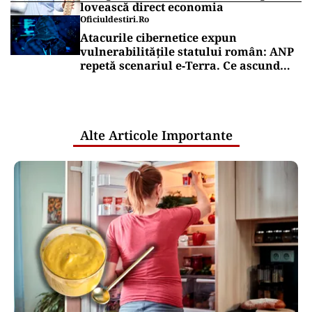
lovească direct economia
Oficiuldestiri.ro
Atacurile cibernetice expun
vulnerabilitățile statului român: ANP
repetă scenariul e‑Terra. Ce ascund
comunicările oficiale și cine răspunde
pentru mentenanța IT a instituțiilor
publice
Alte Articole Importante