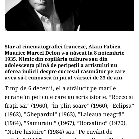
Star al cinematografiei franceze, Alain Fabien
Maurice Marcel Delon s-a născut la 8 noiembrie
1935. Nimic din copilăria tulbure sau din
adolescența plină de peripeții a artistului nu
oferea indicii despre succesul răsunător pe care
avea să-l cunoască în jurul vârstei de 23 de ani.
Timp de 6 decenii, el a strălucit pe marile
ecrane în pelicule care au scris istorie. ”Rocco și
frații săi” (1960), ”În plin soare” (1960), ”Eclipsa”
(1962), ”Ghepardul” (1963), ”Laleaua neagră”
(1964), ”Samuraiul” (1967), ”Borsalino” (1970),
”Notre histoire” (1984) sau ”Pe cuvânt de