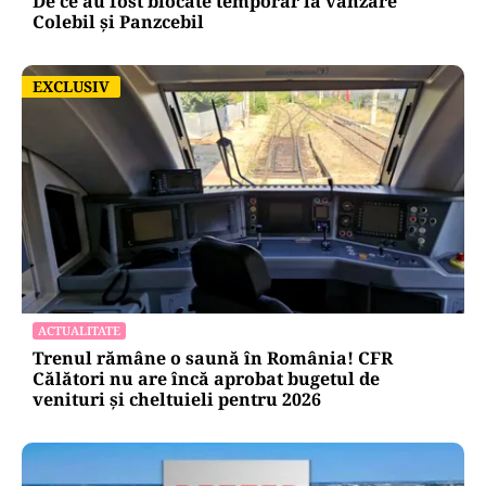
De ce au fost blocate temporar la vânzare
Colebil și Panzcebil
EXCLUSIV
EXCLUSIV
ACTUALITATE
Trenul rămâne o saună în România! CFR
Călători nu are încă aprobat bugetul de
venituri și cheltuieli pentru 2026