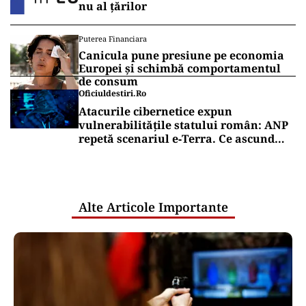
nu al țărilor
Puterea Financiara
Canicula pune presiune pe economia
Europei și schimbă comportamentul
de consum
Oficiuldestiri.ro
Atacurile cibernetice expun
vulnerabilitățile statului român: ANP
repetă scenariul e‑Terra. Ce ascund
comunicările oficiale și cine răspunde
pentru mentenanța IT a instituțiilor
publice
Alte Articole Importante