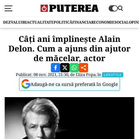
DEZVALUIRI
ACTUALITATE
POLITICĂ
FINANCIAR
ECONOMIE
SOCIAL
OPIN
Câți ani împlinește Alain
Delon. Cum a ajuns din ajutor
de măcelar, actor
Publicat: 08 nov. 2021, 21:30, de
Eliza Popa
, în
LIFESTYLE
Adaugă-ne ca sursă preferată în Google