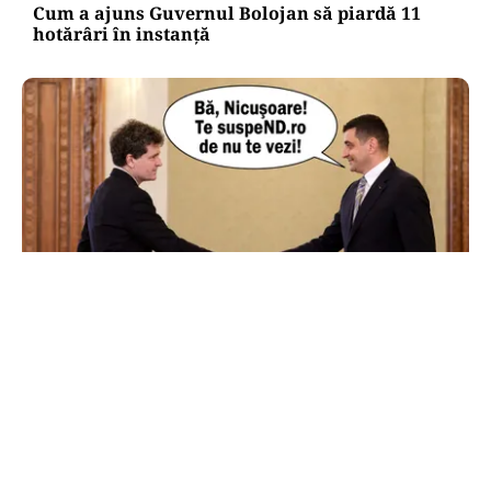
Cum a ajuns Guvernul Bolojan să piardă 11
hotărâri în instanță
POLITICĂ
AUR și-a făcut site de suspendare. Deocamdată,
Nicușor Dan poate dormi liniștit
TOS
Politica Cookies
Protecția Datelor Personale