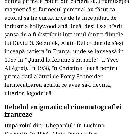
obțină primele roluri din cariera sa. Frumusețea
magnetică și farmecul personal au făcut ca
actorul să fie curtat încă de la începuturi de
industria hollywoodiană, însă, deși i s-a oferit
șansa de a fi distribuit într-unul dintre filmele
lui
David O. Selznick, Alain Delon decide să-și
înceapă cariera în Franța, unde se lansează în
1957 în ”Quand la femme s’en mêle” (r. Yves
Allégret). În 1958, în Christine, joacă pentru
prima dată alături de Romy Schneider,
fermecătoarea actriță ce avea să-i devină,
ulterior, logodnică.
Rebelul enigmatic al cinematografiei
franceze
După rolul din ”Ghepardul” (r. Luchino
Visconti), în 1964, Alain Delon a fost