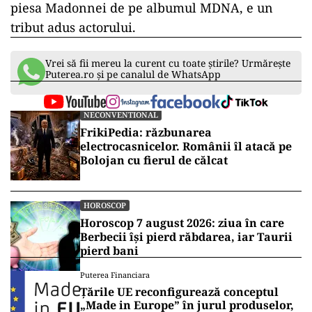
piesa Madonnei de pe albumul MDNA, e un
tribut adus actorului.
Vrei să fii mereu la curent cu toate știrile? Urmărește
Puterea.ro și pe canalul de WhatsApp
NECONVENTIONAL
FrikiPedia: răzbunarea
electrocasnicelor. Românii îl atacă pe
Bolojan cu fierul de călcat
HOROSCOP
Horoscop 7 august 2026: ziua în care
Berbecii își pierd răbdarea, iar Taurii
pierd bani
Puterea Financiara
Țările UE reconfigurează conceptul
„Made in Europe” în jurul produselor,