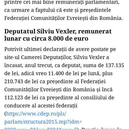
printre cei mai bine remunerați parlamentari,
ca urmare a faptului că este și președintele
Federaţiei Comunităţilor Evreieşti din România.
Deputatul Silviu Vexler, remunerat
lunar cu circa 8.000 de euro
Potrivit ultimei declarații de avere postate pe
site-ul Camerei Deputaților, Silviu Vexler a
încasat, anul trecut, ca deputat, suma de 137.135
de lei, adică vreo 11.400 de lei pe lună, plus
210.743 de lei ca președinte al Federaţiei
Comunităţilor Evreieşti din România și încă
112.123 de lei ca președinte al consiliului de
conducere al acestei federații
(
https://www.cdep.ro/pls/
parlam/structura2015.mp?idm=