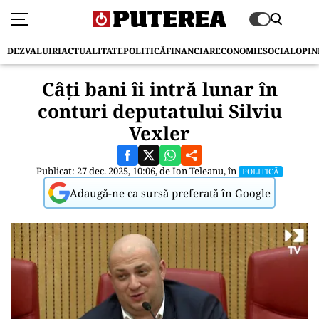
DEZVALUIRI
ACTUALITATE
POLITICĂ
FINANCIAR
ECONOMIE
SOCIAL
OPIN
Câți bani îi intră lunar în
conturi deputatului Silviu
Vexler
Publicat: 27 dec. 2025, 10:06, de
Ion Teleanu
, în
POLITICĂ
Adaugă-ne ca sursă preferată în Google