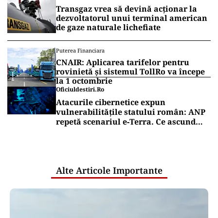
Transgaz vrea să devină acționar la
dezvoltatorul unui terminal american
de gaze naturale lichefiate
Puterea Financiara
CNAIR: Aplicarea tarifelor pentru
rovinietă și sistemul TollRo va începe
la 1 octombrie
Oficiuldestiri.ro
Atacurile cibernetice expun
vulnerabilitățile statului român: ANP
repetă scenariul e‑Terra. Ce ascund
comunicările oficiale și cine răspunde
pentru mentenanța IT a instituțiilor
publice
Alte Articole Importante