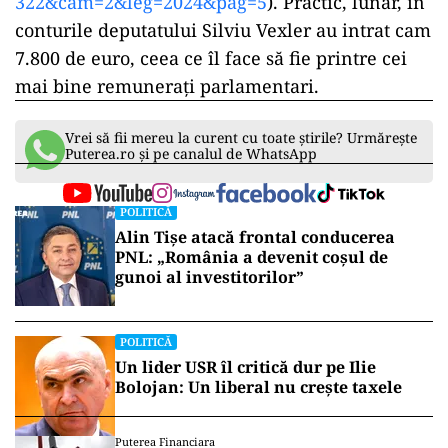
322&cam=2&leg=2024&pag=5
). Practic, lunar, în
conturile deputatului Silviu Vexler au intrat cam
7.800 de euro, ceea ce îl face să fie printre cei
mai bine remunerați parlamentari.
Vrei să fii mereu la curent cu toate știrile? Urmărește
Puterea.ro și pe canalul de WhatsApp
POLITICĂ
Alin Tișe atacă frontal conducerea
PNL: „România a devenit coșul de
gunoi al investitorilor”
POLITICĂ
Un lider USR îl critică dur pe Ilie
Bolojan: Un liberal nu crește taxele
Puterea Financiara