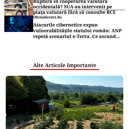
Ruptură în cooperarea valutară
occidentală? SUA au intervenit pe
piața valutară fără să consulte BCE
Oficiuldestiri.ro
Atacurile cibernetice expun
vulnerabilitățile statului român: ANP
repetă scenariul e‑Terra. Ce ascund
comunicările oficiale și cine răspunde
pentru mentenanța IT a instituțiilor
publice
Alte Articole Importante