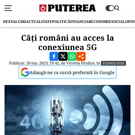
DEZVALUIRI
ACTUALITATE
POLITICĂ
FINANCIAR
ECONOMIE
SOCIAL
OPIN
Câți români au acces la
conexiunea 5G
Publicat: 20 iun. 2023, 19:42, de
Viorela Pitulice
, în
TEHNOLOGIE
Adaugă-ne ca sursă preferată în Google