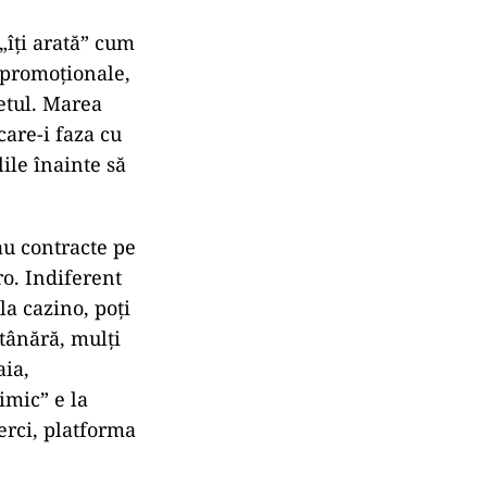
„îți arată” cum
i promoționale,
hetul. Marea
care-i faza cu
ile înainte să
au contracte pe
ro. Indiferent
la cazino, poți
 tânără, mulți
aia,
imic” e la
erci, platforma