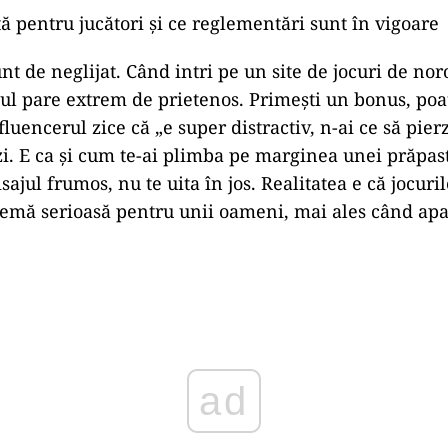
tă pentru jucători și ce reglementări sunt în vigoare
nt de neglijat. Când intri pe un site de jocuri de no
tul pare extrem de prietenos. Primești un bonus, poat
nfluencerul zice că „e super distractiv, n-ai ce să pier
zi. E ca și cum te-ai plimba pe marginea unei prăpasti
isajul frumos, nu te uita în jos. Realitatea e că jocuri
emă serioasă pentru unii oameni, mai ales când ap
ad