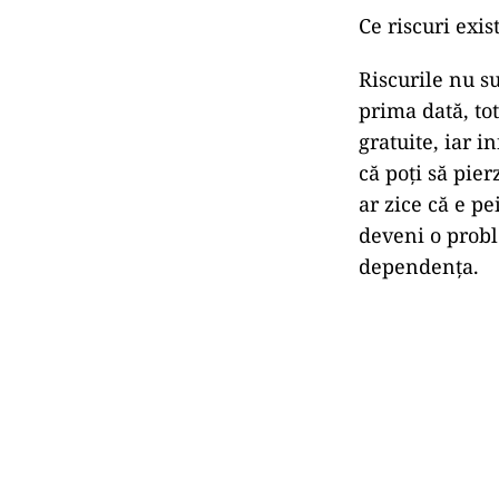
Ce riscuri exis
Riscurile nu su
prima dată, to
gratuite, iar i
că poți să pier
ar zice că e pe
deveni o probl
dependența.