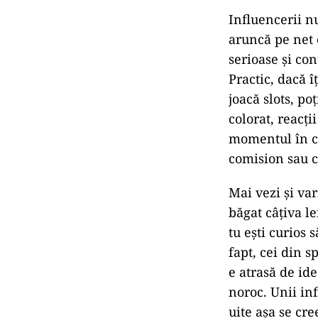
Influencerii n
aruncă pe net 
serioase și co
Practic, dacă î
joacă slots, po
colorat, reacți
momentul în car
comision sau c
Mai vezi și va
băgat câțiva le
tu ești curios 
fapt, cei din 
e atrasă de id
noroc. Unii inf
uite așa se cre