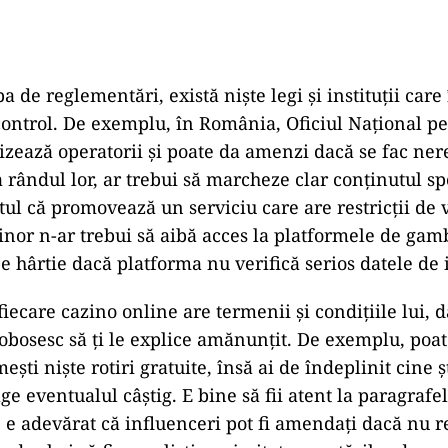
 de reglementări, există niște legi și instituții care
 control. De exemplu, în România, Oficiul Național pe
zează operatorii și poate da amenzi dacă se fac nere
a rândul lor, ar trebui să marcheze clar conținutul sp
ul că promovează un serviciu care are restricții de v
inor n-ar trebui să aibă acces la platformele de gamb
 hârtie dacă platforma nu verifică serios datele de i
fiecare cazino online are termenii și condițiile lui, d
 obosesc să ți le explice amănunțit. De exemplu, poat
ști niște rotiri gratuite, însă ai de îndeplinit cine șt
age eventualul câștig. E bine să fii atent la paragrafe
a, e adevărat că influenceri pot fi amendați dacă nu r