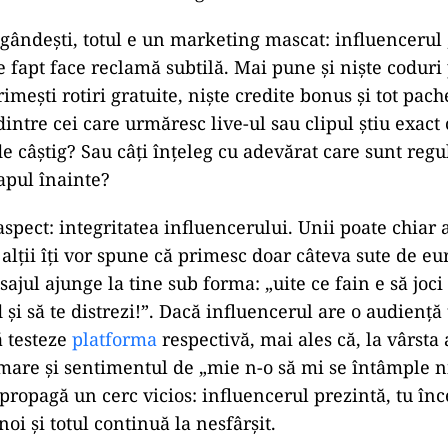
e gândești, totul e un marketing mascat: influencerul 
de fapt face reclamă subtilă. Mai pune și niște codur
imești rotiri gratuite, niște credite bonus și tot pac
dintre cei care urmăresc live-ul sau clipul știu exact 
e câștig? Sau câți înțeleg cu adevărat care sunt regul
apul înainte?
aspect: integritatea influencerului. Unii poate chiar 
lții îți vor spune că primesc doar câteva sute de eu
sajul ajunge la tine sub forma: „uite ce fain e să joci 
d și să te distrezi!”. Dacă influencerul are o audiență
să testeze
platforma
respectivă, mai ales că, la vârsta 
 mare și sentimentul de „mie n-o să mi se întâmple n
 propagă un cerc vicios: influencerul prezintă, tu înc
 noi și totul continuă la nesfârșit.