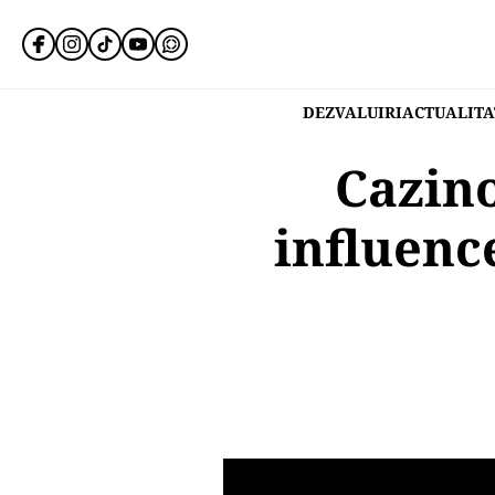
DEZVALUIRI
ACTUALITA
Cazino
influenc