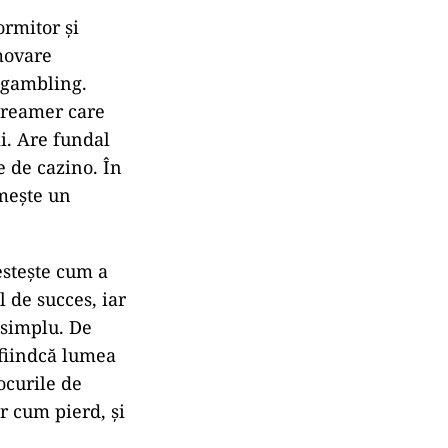
ormitor și
movare
e gambling.
streamer care
ii. Are fundal
e de cazino. În
imește un
estește cum a
l de succes, iar
r simplu. De
 fiindcă lumea
ocurile de
ar cum pierd, și