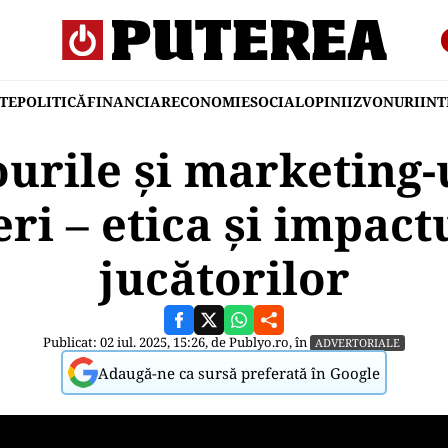
TE
POLITICĂ
FINANCIAR
ECONOMIE
SOCIAL
OPINII
ZVONURI
IN
urile și marketing-
eri – etica și impact
jucătorilor
Publicat: 02 iul. 2025, 15:26, de
Publyo.ro
, în
ADVERTORIALE
Adaugă-ne ca sursă preferată în Google