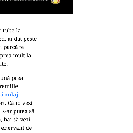
ouTube la
ed, ai dat peste
i parcă te
 prea mult la
ate.
 sună prea
premiile
ră rulaj
,
rt. Când vezi
, s-ar putea să
a, hai să vezi
a enervant de