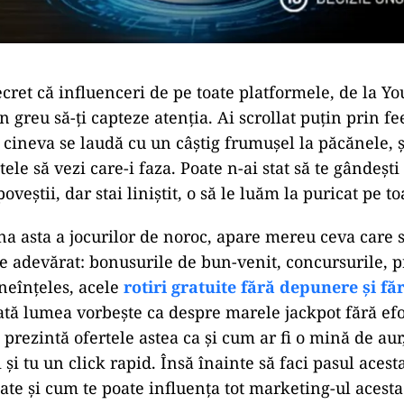
cret că influenceri de pe toate platformele, de la Y
n greu să-ți capteze atenția. Ai scrollat puțin prin fe
 cineva se laudă cu un câștig frumușel la păcănele, ș
e să vezi care-i faza. Poate n-ai stat să te gândești
oveștii, dar stai liniștit, o să le luăm la puricat pe to
ona asta a jocurilor de noroc, apare mereu ceva care
ie adevărat: bonusurile de bun-venit, concursurile, 
ineînțeles, acele
rotiri gratuite fără depunere și fă
ată lumea vorbește ca despre marele jackpot fără efo
 prezintă ofertele astea ca și cum ar fi o mină de aur
i și tu un click rapid. Însă înainte să faci pasul acest
spate și cum te poate influența tot marketing-ul acest