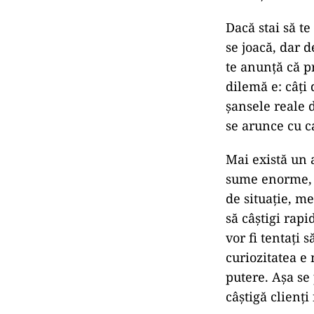
Dacă stai să t
se joacă, dar 
te anunță că pr
dilemă e: câți 
șansele reale d
se arunce cu c
Mai există un 
sume enorme, a
de situație, me
să câștigi rapi
vor fi tentați 
curiozitatea e
putere. Așa se
câștigă clienți