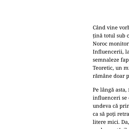
Când vine vorba
țină totul sub
Noroc monitori
Influencerii, l
semnaleze fapt
Teoretic, un m
rămâne doar pe
Pe lângă asta, 
influenceri se
undeva că prime
ca să poți retr
litere mici. D