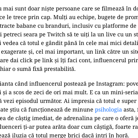
u mai sunt doar niște persoane care se filmează în d
ce le trece prin cap. Mulți au echipe, bugete de pro
ntracte babane cu branduri, inclusiv cu platforme d
ți petreci seara pe Twitch să te uiți la un live cu un 
ți vedea că totul e gândit până în cele mai mici detal
i exagerate și, cel mai important, un link către un sit
e dai click pe link și îți faci cont, influencerul pr
hiar o sumă fixă prestabilită.
rianta când influencerul postează pe Instagram: pov
i și a scos de zeci de ori mai mult. E ca un mini-seria
să vezi episodul următor. Ai impresia că totul e supe
spate știu că funcționează de minune
psihologia
asta,
eea de câștig imediat, de adrenalina pe care o oferă j
luenceri ți-ar putea arăta doar cum câștigă, foarte r
ează iluzia că totul merge brici dacă intri în horă.