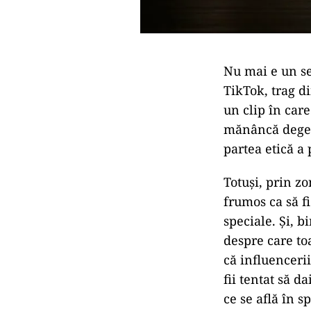
Nu mai e un se
TikTok, trag di
un clip în care
mănâncă degetel
partea etică a p
Totuși, prin z
frumos ca să f
speciale. Și, b
despre care to
că influencerii
fii tentat să da
ce se află în 