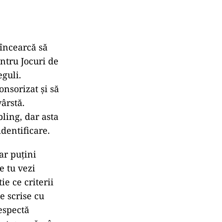
 încearcă să
ntru Jocuri de
guli.
onsorizat și să
ârstă.
ling, dar asta
dentificare.
ar puțini
e tu vezi
ie ce criterii
le scrise cu
espectă