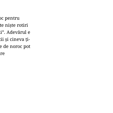
roc pentru
e niște rotiri
zi”. Adevărul e
i și cineva ți-
le de noroc pot
are