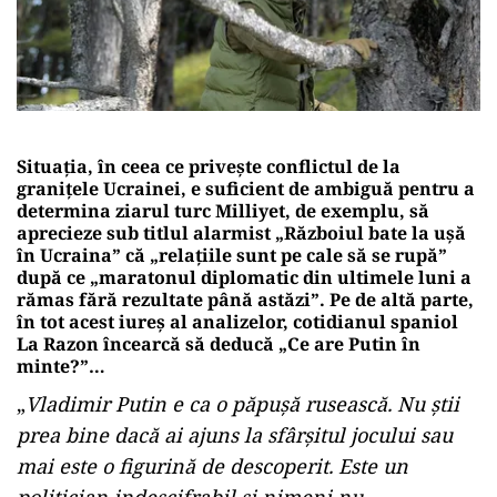
Situația, în ceea ce privește conflictul de la
granițele Ucrainei, e suficient de ambiguă pentru a
determina ziarul turc Milliyet, de exemplu, să
aprecieze sub titlul alarmist „Războiul bate la uşă
în Ucraina” că „relațiile sunt pe cale să se rupă”
după ce „maratonul diplomatic din ultimele luni a
rămas fără rezultate până astăzi”. Pe de altă parte,
în tot acest iureș al analizelor, cotidianul spaniol
La Razon încearcă să deducă „Ce are Putin în
minte?”…
„
Vladimir Putin e ca o păpuşă rusească. Nu știi
prea bine dacă ai ajuns la sfârșitul jocului sau
mai este o figurină de descoperit. Este un
politician indescifrabil și nimeni nu