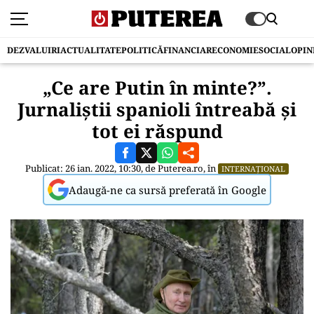
DEZVALUIRI
ACTUALITATE
POLITICĂ
FINANCIAR
ECONOMIE
SOCIAL
OPIN
„Ce are Putin în minte?”.
Jurnaliștii spanioli întreabă și
tot ei răspund
Publicat: 26 ian. 2022, 10:30, de
Puterea.ro
, în
INTERNAȚIONAL
Adaugă-ne ca sursă preferată în Google