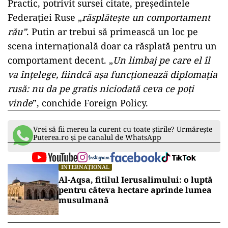
Practic, potrivit sursei citate, președintele
Federației Ruse „
răsplătește un comportament
rău”
. Putin ar trebui să primească un loc pe
scena internațională doar ca răsplată pentru un
comportament decent. „
Un limbaj pe care el îl
va înțelege, fiindcă așa funcționează diplomația
rusă: nu da pe gratis niciodată ceva ce poți
vinde
”, conchide Foreign Policy.
Vrei să fii mereu la curent cu toate știrile? Urmărește
Puterea.ro și pe canalul de WhatsApp
INTERNAȚIONAL
Al-Aqsa, fitilul Ierusalimului: o luptă
pentru câteva hectare aprinde lumea
musulmană