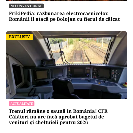
NECONVENTIONAL
FrikiPedia: răzbunarea electrocasnicelor.
Românii îl atacă pe Bolojan cu fierul de călcat
EXCLUSIV
EXCLUSIV
ACTUALITATE
Trenul rămâne o saună în România! CFR
Călători nu are încă aprobat bugetul de
venituri și cheltuieli pentru 2026