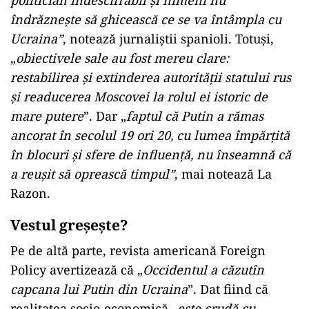
îndrăzneşte să ghicească ce se va întâmpla cu
Ucraina”
, notează jurnaliștii spanioli. Totuși,
„
obiectivele sale au fost mereu clare:
restabilirea și extinderea autorității statului rus
și readucerea Moscovei la rolul ei istoric de
mare putere
”. Dar „
faptul că Putin a rămas
ancorat în secolul 19 ori 20, cu lumea împărțită
în blocuri și sfere de influență, nu înseamnă că
a reușit să oprească timpul”
, mai notează La
Razon.
Vestul greșește?
Pe de altă parte, revista americană Foreign
Policy avertizează că „
Occidentul a căzutîn
capcana lui Putin din Ucraina
”. Dat fiind că
realitatea socio-economică „
este crudă cu