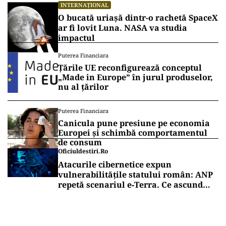
INTERNAȚIONAL
O bucată uriașă dintr-o rachetă SpaceX
ar fi lovit Luna. NASA va studia
impactul
Puterea Financiara
Țările UE reconfigurează conceptul
„Made in Europe” în jurul produselor,
nu al țărilor
Puterea Financiara
Canicula pune presiune pe economia
Europei și schimbă comportamentul
de consum
Oficiuldestiri.ro
Atacurile cibernetice expun
vulnerabilitățile statului român: ANP
repetă scenariul e‑Terra. Ce ascund
comunicările oficiale și cine răspunde
pentru mentenanța IT a instituțiilor
publice