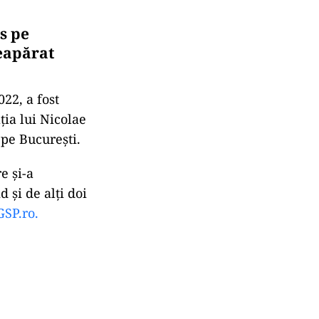
ns pe
neapărat
022, a fost
ia lui Nicolae
 pe București.
e și-a
 și de alți doi
GSP.ro.