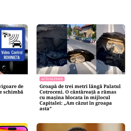
ACTUALITATE
vigoare de
Groapă de trei metri lângă Palatul
se schimbă
Cotroceni. O cântăreață a rămas
cu mașina blocata în mijlocul
Capitalei: „Am căzut în groapa
asta”