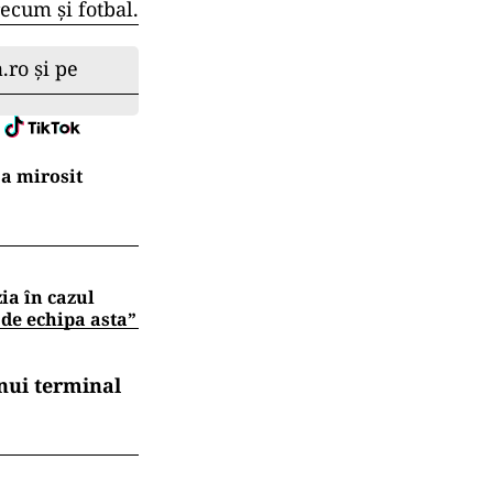
recum și fotbal.
.ro și pe
a mirosit
zia în cazul
 de echipa asta”
nui terminal