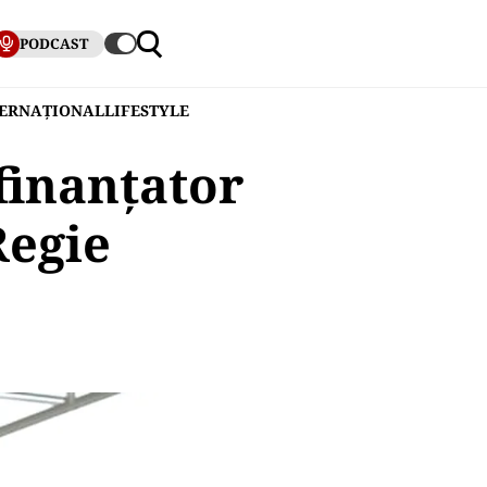
PODCAST
TERNAȚIONAL
LIFESTYLE
 finanțator
Regie