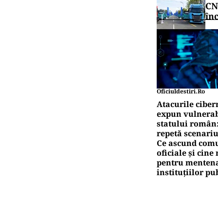
CN
în
Oficiuldestiri.ro
Atacurile ciber
expun vulnerabi
statului român
repetă scenariu
Ce ascund comu
oficiale și cin
pentru mentena
instituțiilor pu