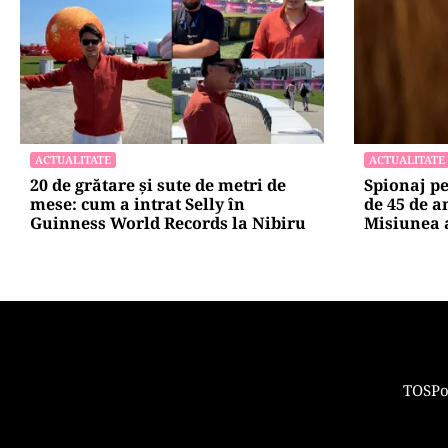
ACTUALITATE
ACTUALITATE
20 de grătare și sute de metri de
Spionaj p
mese: cum a intrat Selly în
de 45 de a
Guinness World Records la Nibiru
Misiunea a
TOS
Po