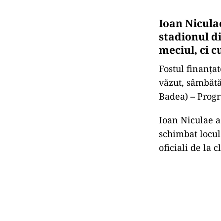
Ioan Niculae
stadionul di
meciul, ci c
Fostul finanțat
văzut, sâmbătă
Badea) – Progr
Ioan Niculae a 
schimbat locul 
oficiali de la 