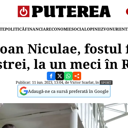
TE
POLITICĂ
FINANCIAR
ECONOMIE
SOCIAL
OPINII
ZVONURI
IN
oan Niculae, fostul
strei, la un meci în 
Publicat: 11 iun. 2023, 13:04, de
Victor Scarlat
, în
SPORT
Adaugă-ne ca sursă preferată în Google