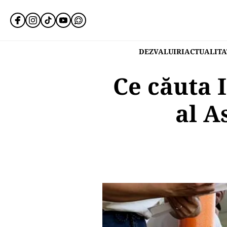
DEZVALUIRI
ACTUALITA
Ce căuta I
al A