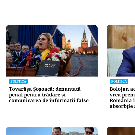
POLITICĂ
POLITICĂ
Tovarășa Șoșoacă: denunțată
Bolojan a
penal pentru trădare și
vrea premi
comunicarea de informații false
România în
absorbţie