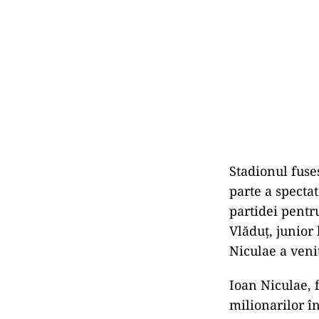
Stadionul fuse
parte a spectat
partidei pentru
Vlăduț, junior 
Niculae a veni
Ioan Niculae, 
milionarilor î