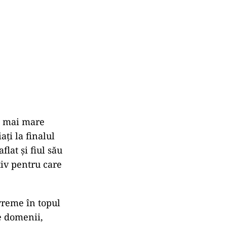
a mai mare
ați la finalul
flat și fiul său
tiv pentru care
vreme în topul
e domenii,