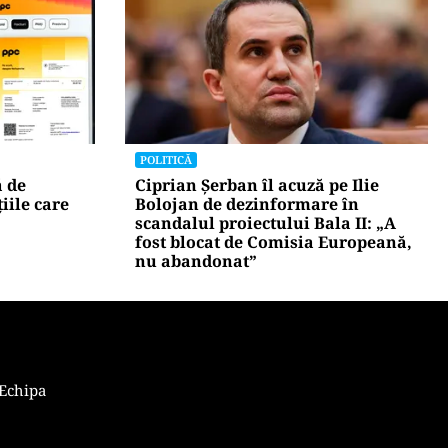
POLITICĂ
ă de
Ciprian Șerban îl acuză pe Ilie
iile care
Bolojan de dezinformare în
scandalul proiectului Bala II: „A
fost blocat de Comisia Europeană,
nu abandonat”
Echipa