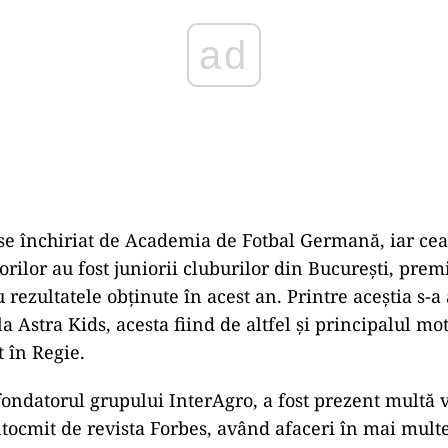
ad
se închiriat de Academia de Fotbal Germană, iar ce
orilor au fost juniorii cluburilor din București, premi
 rezultatele obținute în acest an. Printre aceștia s-a a
la Astra Kids, acesta fiind de altfel și principalul mo
t în Regie.
fondatorul grupului InterAgro, a fost prezent multă 
ntocmit de revista Forbes, având afaceri în mai mult