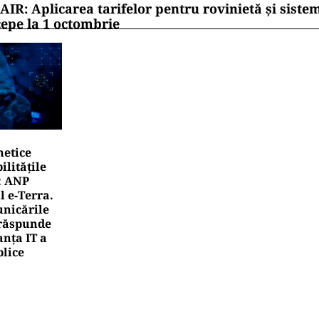
AIR: Aplicarea tarifelor pentru rovinietă și siste
cepe la 1 octombrie
netice
litățile
: ANP
l e‑Terra.
nicările
e răspunde
nța IT a
blice