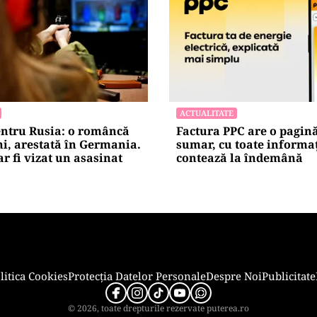
ACTUALITATE
entru Rusia: o româncă
Factura PPC are o pagin
ni, arestată în Germania.
sumar, cu toate informaț
r fi vizat un asasinat
contează la îndemână
litica Cookies
Protecția Datelor Personale
Despre Noi
Publicitate
© 2026, toate drepturile rezervate puterea.ro