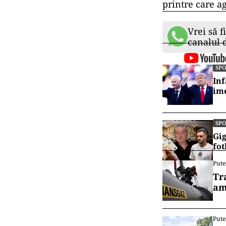
printre care ag
Vrei să f
canalul
SP
Inf
ime
SP
Gig
fot
Pute
Tr
am
Pute