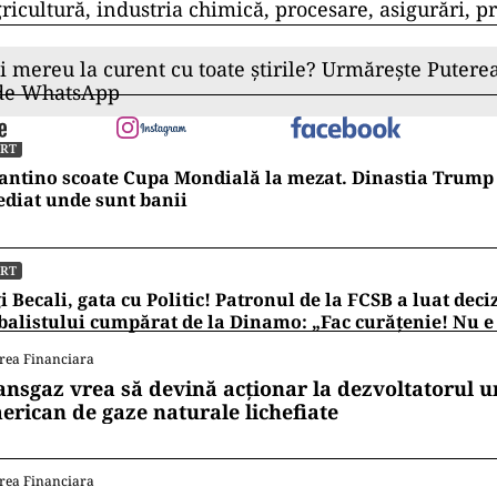
ricultură, industria chimică, procesare, asigurări, p
ii mereu la curent cu toate știrile? Urmărește Puterea
 de WhatsApp
ORT
antino scoate Cupa Mondială la mezat. Dinastia Trump 
diat unde sunt banii
ORT
i Becali, gata cu Politic! Patronul de la FCSB a luat deci
balistului cumpărat de la Dinamo: „Fac curățenie! Nu e
rea Financiara
ansgaz vrea să devină acționar la dezvoltatorul u
erican de gaze naturale lichefiate
rea Financiara