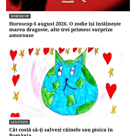
HOROSCOP
Horoscop 6 august 2026. O zodie își întâlnește
marea dragoste, alte trei primesc surprize
amoroase
SĂNĂTATE
Cât costă să-ți salvezi câinele sau pisica în
România