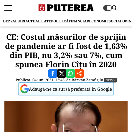
DEZVALUIRI
ACTUALITATE
POLITICĂ
FINANCIAR
ECONOMIE
SOCIAL
OPIN
CE: Costul măsurilor de sprijin
de pandemie ar fi fost de 1,63%
din PIB, nu 3,2% sau 7%, cum
spunea Florin Cîțu în 2020
Publicat: 04 iun. 2021, 12:45, de
Răzvan Zamfir
, în
NEWS
Adaugă-ne ca sursă preferată în Google