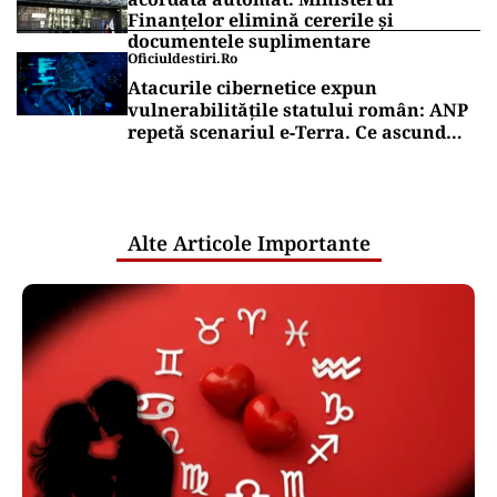
Finanțelor elimină cererile și
documentele suplimentare
Oficiuldestiri.ro
Atacurile cibernetice expun
vulnerabilitățile statului român: ANP
repetă scenariul e‑Terra. Ce ascund
comunicările oficiale și cine răspunde
pentru mentenanța IT a instituțiilor
publice
Alte Articole Importante