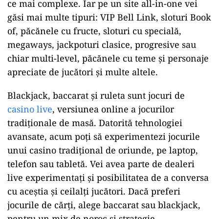
ce mai complexe. Iar pe un site all-in-one vei
găsi mai multe tipuri: VIP Bell Link, sloturi Book
of, păcănele cu fructe, sloturi cu specială,
megaways, jackpoturi clasice, progresive sau
chiar multi-level, păcănele cu teme și personaje
apreciate de jucători și multe altele.
Blackjack, baccarat și ruleta sunt jocuri de
casino live
, versiunea online a jocurilor
tradiționale de masă. Datorită tehnologiei
avansate, acum poți să experimentezi jocurile
unui casino tradițional de oriunde, pe laptop,
telefon sau tabletă. Vei avea parte de dealeri
live experimentați și posibilitatea de a conversa
cu aceștia și ceilalți jucători. Dacă preferi
jocurile de cărți, alege baccarat sau blackjack,
pentru un mix de noroc și strategie.