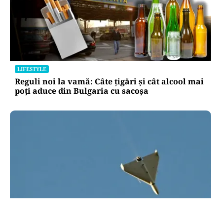
LIFESTYLE
Reguli noi la vamă: Câte țigări și cât alcool mai
poți aduce din Bulgaria cu sacoșa