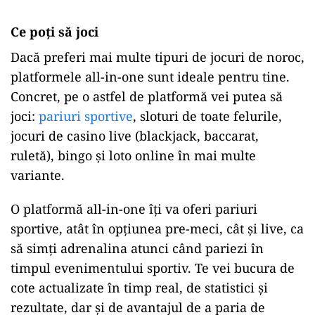
Ce poți să joci
Dacă preferi mai multe tipuri de jocuri de noroc,
platformele all-in-one sunt ideale pentru tine.
Concret, pe o astfel de platformă vei putea să
joci:
pariuri sportive
, sloturi de toate felurile,
jocuri de casino live (blackjack, baccarat,
ruletă), bingo și loto online în mai multe
variante.
O platformă all-in-one îți va oferi pariuri
sportive, atât în opțiunea pre-meci, cât și live, ca
să simți adrenalina atunci când pariezi în
timpul evenimentului sportiv. Te vei bucura de
cote actualizate în timp real, de statistici și
rezultate, dar și de avantajul de a paria de