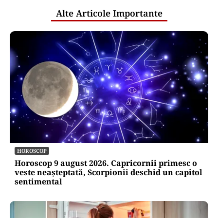
Alte Articole Importante
HOROSCOP
Horoscop 9 august 2026. Capricornii primesc o
veste neașteptată, Scorpionii deschid un capitol
sentimental