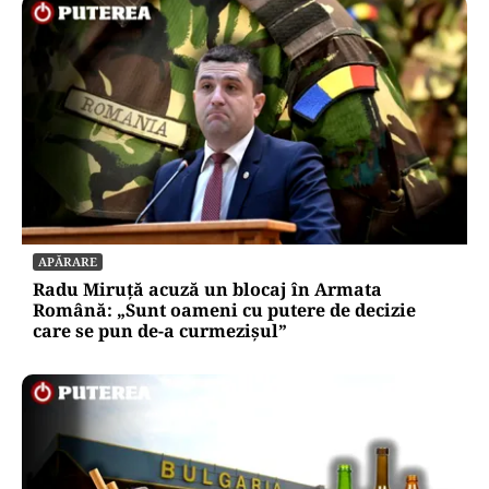
APĂRARE
Radu Miruță acuză un blocaj în Armata
Română: „Sunt oameni cu putere de decizie
care se pun de-a curmezișul”