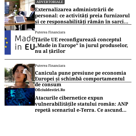
ADVERTORIALE
Externalizarea administrării de
personal: ce activități preia furnizorul
și ce responsabilități rămân în sarcina
companiei
Puterea Financiara
Țările UE reconfigurează conceptul
„Made in Europe” în jurul produselor,
nu al țărilor
Puterea Financiara
Canicula pune presiune pe economia
Europei și schimbă comportamentul
de consum
Oficiuldestiri.ro
Atacurile cibernetice expun
vulnerabilitățile statului român: ANP
repetă scenariul e‑Terra. Ce ascund
comunicările oficiale și cine răspunde
pentru mentenanța IT a instituțiilor
publice