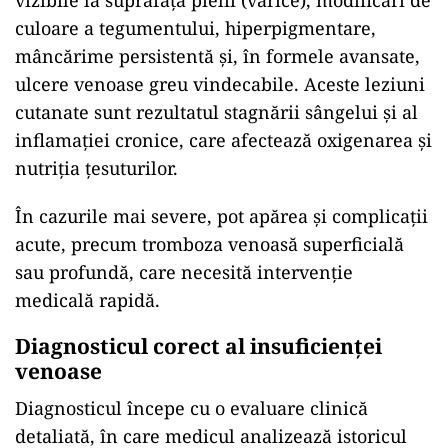
vizibile la suprafața pielii (varice), modificări de
culoare a tegumentului, hiperpigmentare,
mâncărime persistentă și, în formele avansate,
ulcere venoase greu vindecabile. Aceste leziuni
cutanate sunt rezultatul stagnării sângelui și al
inflamației cronice, care afectează oxigenarea și
nutriția țesuturilor.
În cazurile mai severe, pot apărea și complicații
acute, precum tromboza venoasă superficială
sau profundă, care necesită intervenție
medicală rapidă.
Diagnosticul corect al insuficienței
venoase
Diagnosticul începe cu o evaluare clinică
detaliată, în care medicul analizează istoricul