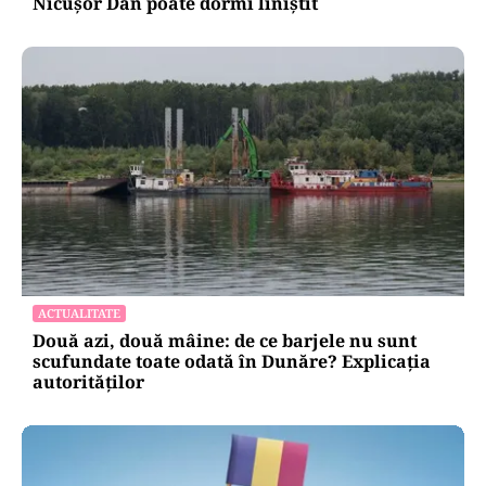
Nicușor Dan poate dormi liniștit
ACTUALITATE
Două azi, două mâine: de ce barjele nu sunt
scufundate toate odată în Dunăre? Explicația
autorităților