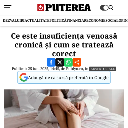
DEZVALUIRI
ACTUALITATE
POLITICĂ
FINANCIAR
ECONOMIE
SOCIAL
OPIN
Ce este insuficiența venoasă
cronică și cum se tratează
corect
Publicat: 25 iun. 2025, 14:45, de
Publyo.ro
, în
ADVERTORIALE
Adaugă-ne ca sursă preferată în Google