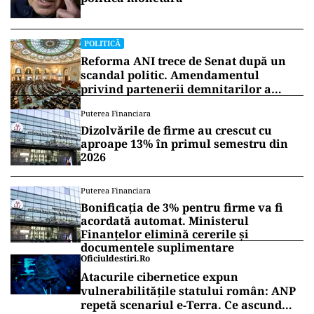
POLITICĂ
Reforma ANI trece de Senat după un
scandal politic. Amendamentul
privind partenerii demnitarilor a
inflamat dezbaterile
Puterea Financiara
Dizolvările de firme au crescut cu
aproape 13% în primul semestru din
2026
Puterea Financiara
Bonificația de 3% pentru firme va fi
acordată automat. Ministerul
Finanțelor elimină cererile și
documentele suplimentare
Oficiuldestiri.ro
Atacurile cibernetice expun
vulnerabilitățile statului român: ANP
repetă scenariul e‑Terra. Ce ascund