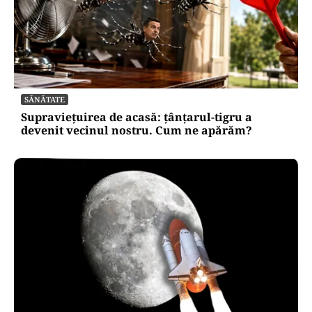
SĂNĂTATE
Supraviețuirea de acasă: țânțarul-tigru a
devenit vecinul nostru. Cum ne apărăm?