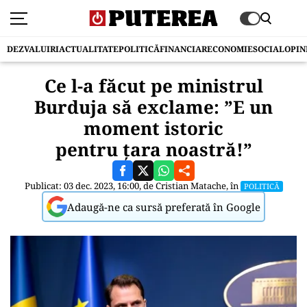
DEZVALUIRI
ACTUALITATE
POLITICĂ
FINANCIAR
ECONOMIE
SOCIAL
OPIN
Ce l-a făcut pe ministrul
Burduja să exclame: ”E un
moment istoric
pentru țara noastră!”
Publicat: 03 dec. 2023, 16:00, de
Cristian Matache
, în
POLITICĂ
Adaugă-ne ca sursă preferată în Google