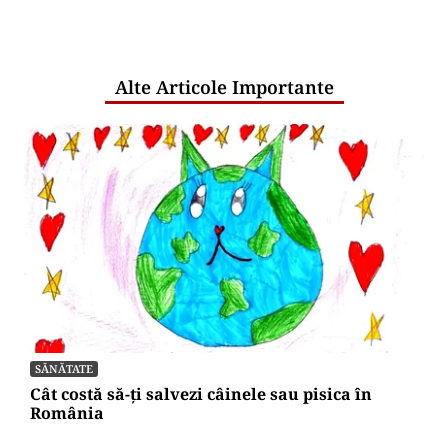
comunicările oficiale și cine răspunde
pentru mentenanța IT a instituțiilor
publice
Alte Articole Importante
SĂNĂTATE
Cât costă să-ți salvezi câinele sau pisica în
România