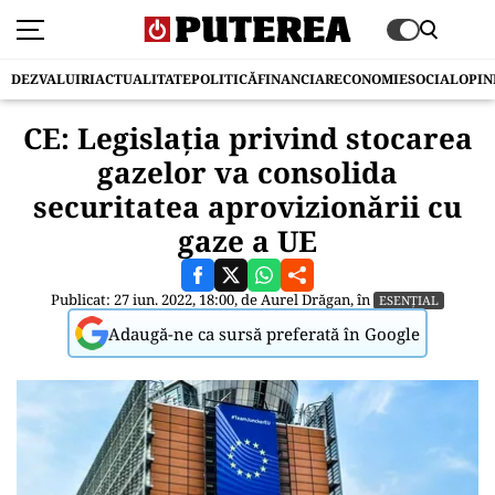
DEZVALUIRI
ACTUALITATE
POLITICĂ
FINANCIAR
ECONOMIE
SOCIAL
OPIN
CE: Legislația privind stocarea
gazelor va consolida
securitatea aprovizionării cu
gaze a UE
Publicat: 27 iun. 2022, 18:00, de
Aurel Drăgan
, în
ESENȚIAL
Adaugă-ne ca sursă preferată în Google