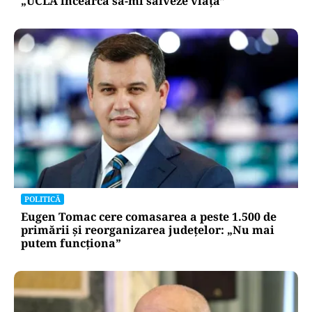
„UCLA încearcă să-mi salveze viața”
POLITICĂ
Eugen Tomac cere comasarea a peste 1.500 de
primării și reorganizarea județelor: „Nu mai
putem funcționa”