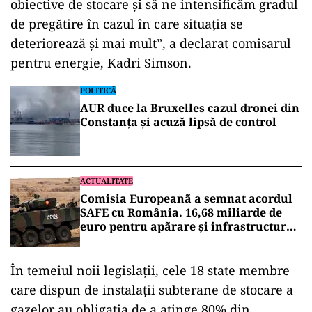
obiective de stocare şi să ne intensificăm gradul
de pregătire în cazul în care situaţia se
deteriorează şi mai mult”, a declarat comisarul
pentru energie, Kadri Simson.
POLITICĂ
AUR duce la Bruxelles cazul dronei din
Constanța și acuză lipsă de control
ACTUALITATE
Comisia Europeanã a semnat acordul
SAFE cu România. 16,68 miliarde de
euro pentru apãrare și infrastructurã
strategicã
În temeiul noii legislaţii, cele 18 state membre
care dispun de instalaţii subterane de stocare a
gazelor au obligaţia de a atinge 80% din