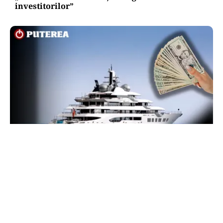
investitorilor”
INTERNAȚIONAL
Megayahtul Amadea, confiscat de americani de
la un oligarh rus, a fost scos la vânzare. Noul
proprietar a scos din conturi 187 de milioane de
dolari