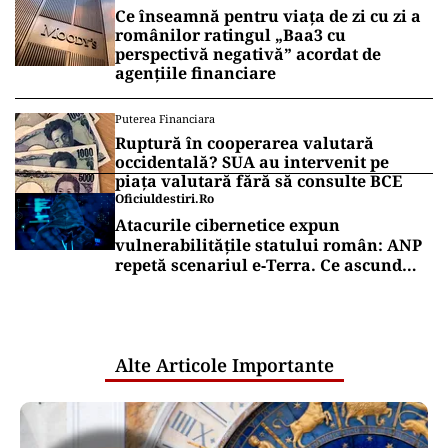
Ce înseamnă pentru viața de zi cu zi a
românilor ratingul „Baa3 cu
perspectivă negativă” acordat de
agențiile financiare
Puterea Financiara
Ruptură în cooperarea valutară
occidentală? SUA au intervenit pe
piața valutară fără să consulte BCE
Oficiuldestiri.ro
Atacurile cibernetice expun
vulnerabilitățile statului român: ANP
repetă scenariul e‑Terra. Ce ascund
comunicările oficiale și cine răspunde
pentru mentenanța IT a instituțiilor
publice
Alte Articole Importante