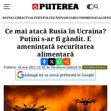
DEZVALUIRI
ACTUALITATE
POLITICĂ
FINANCIAR
ECONOMIE
SOCIAL
OPIN
Ce mai atacă Rusia în Ucraina?
Puțini s-ar fi gândit. E
amenințată securitatea
alimentară
Publicat: 26 mai 2025, 22:30, de
Nitulescu Gabriel
, în
INTERNAȚIONAL
Adaugă-ne ca sursă preferată în Google