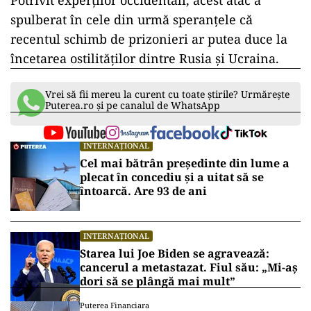
spulberat în cele din urmă speranțele că
recentul schimb de prizonieri ar putea duce la
încetarea ostilităților dintre Rusia și Ucraina.
Vrei să fii mereu la curent cu toate știrile? Urmărește
Puterea.ro și pe canalul de WhatsApp
INTERNAȚIONAL
Cel mai bătrân președinte din lume a
plecat în concediu și a uitat să se
întoarcă. Are 93 de ani
INTERNAȚIONAL
Starea lui Joe Biden se agravează:
cancerul a metastazat. Fiul său: „Mi-aș
dori să se plângă mai mult”
Puterea Financiara