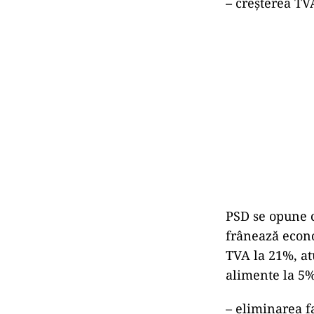
– creșterea TV
PSD se opune c
frânează econo
TVA la 21%, a
alimente la 5%
– eliminarea fa