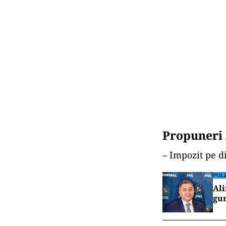
Propuneri
– Impozit pe 
POLI
Ali
gun