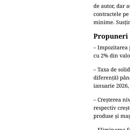
de autor, dar 
contractele pe 
minime. Susți
Propuneri
– Impozitarea p
cu 2% din valo
– Taxa de soli
diferență) pân
ianuarie 2026,
– Creșterea ni
respectiv creșt
produse și mași
– Eliminarea fa