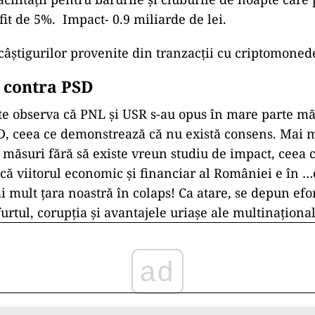
fit de 5%. Impact- 0.9 miliarde de lei.
câștigurilor provenite din tranzacții cu criptomoned
 contra PSD
ate observa că PNL și USR s-au opus în mare parte mă
, ceea ce demonstrează că nu există consens. Mai m
măsuri fără să existe vreun studiu de impact, ceea 
ă viitorul economic și financiar al României e în …
i mult țara noastră în colaps! Ca atare, se depun efor
urtul, corupția și avantajele uriașe ale multinațional
ad