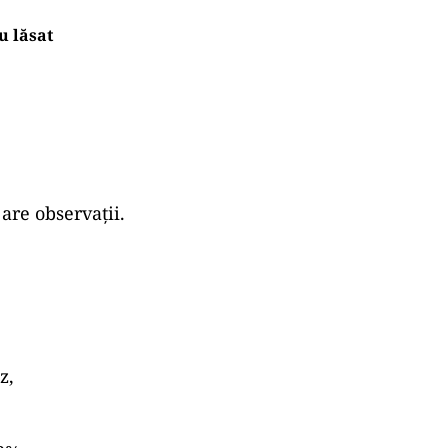
u lăsat
are observații.
z,