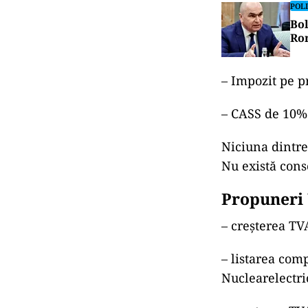
POLI
Bol
Rom
– Impozit pe p
– CASS de 10% 
Niciuna dintre
Nu există cons
Propuneri
– creșterea T
– listarea comp
Nuclearelectri