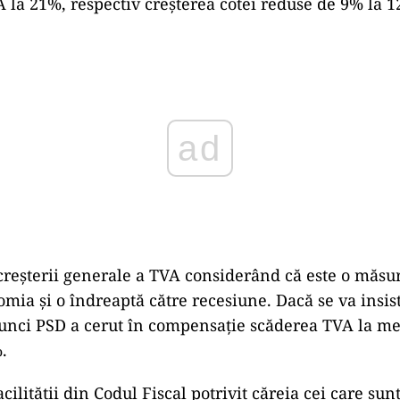
A la 21%, respectiv creșterea cotei reduse de 9% la 
ad
reșterii generale a TVA considerând că este o măsu
mia și o îndreaptă către recesiune. Dacă se va insis
tunci PSD a cerut în compensație scăderea TVA la m
.
cilității din Codul Fiscal potrivit căreia cei care sun