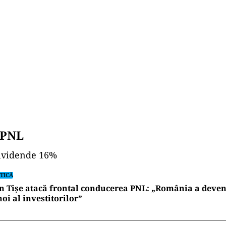
 PNL
dividende 16%
TICĂ
n Tișe atacă frontal conducerea PNL: „România a deveni
oi al investitorilor”