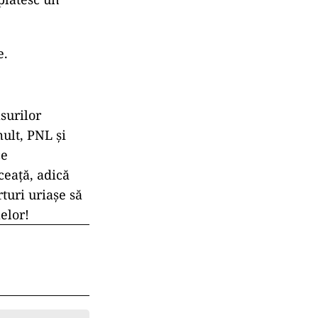
e.
surilor
ult, PNL și
ce
ceață, adică
turi uriașe să
elor!