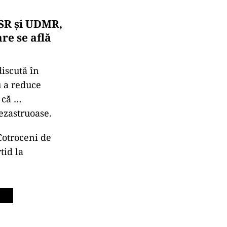
USR și UDMR,
re se află
iscută în
u a reduce
 că …
ezastruoase.
Cotroceni de
tid la