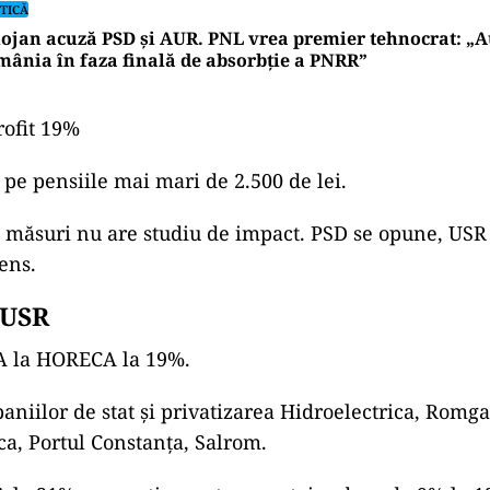
TICĂ
ojan acuză PSD și AUR. PNL vrea premier tehnocrat: „A
ânia în faza finală de absorbţie a PNRR”
rofit 19%
pe pensiile mai mari de 2.500 de lei.
 măsuri nu are studiu de impact. PSD se opune, USR 
ens.
 USR
VA la HORECA la 19%.
aniilor de stat și privatizarea Hidroelectrica, Romga
ca, Portul Constanța, Salrom.