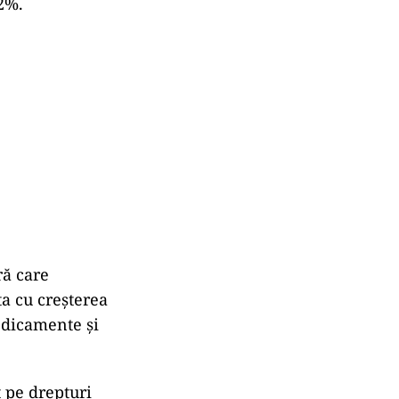
12%.
ră care
ta cu creșterea
edicamente și
t pe drepturi