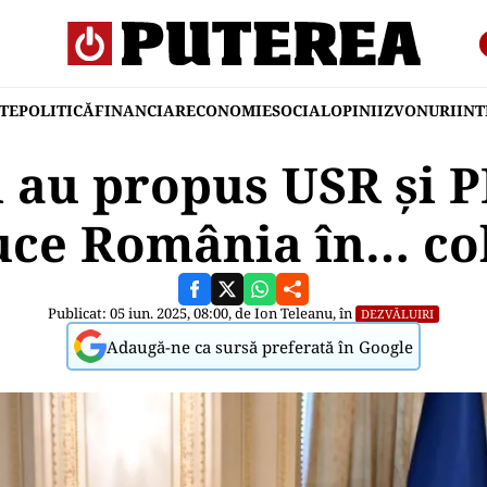
TE
POLITICĂ
FINANCIAR
ECONOMIE
SOCIAL
OPINII
ZVONURI
IN
 au propus USR și 
uce România în… co
Publicat: 05 iun. 2025, 08:00, de
Ion Teleanu
, în
DEZVĂLUIRI
Adaugă-ne ca sursă preferată în Google