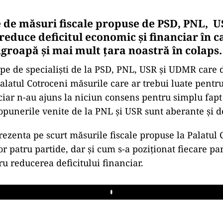
 de măsuri fiscale propuse de PSD, PNL, 
reduce deficitul economic și financiar în ca
groapă și mai mult țara noastră în colaps.
ipe de specialiști de la PSD, PNL, USR și UDMR care d
Palatul Cotroceni măsurile care ar trebui luate pentr
nciar n-au ajuns la niciun consens pentru simplu fapt
opunerile venite de la PNL și USR sunt aberante și d
zenta pe scurt măsurile fiscale propuse la Palatul 
lor patru partide, dar și cum s-a poziționat fiecare par
ru reducerea deficitului financiar.
Play