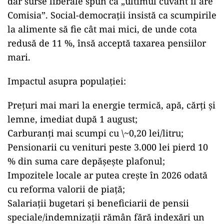
dar surse liberale spun că „ultimul cuvânt îl are
Comisia”. Social-democraţii insistă ca scumpirile
la alimente să fie cât mai mici, de unde cota
redusă de 11 %, însă acceptă taxarea pensiilor
mari.
Impactul asupra populaţiei:
Preţuri mai mari la energie termică, apă, cărţi şi
lemne, imediat după 1 august;
Carburanţi mai scumpi cu \~0,20 lei/litru;
Pensionarii cu venituri peste 3.000 lei pierd 10
% din suma care depăşeşte plafonul;
Impozitele locale ar putea creşte în 2026 odată
cu reforma valorii de piaţă;
Salariaţii bugetari şi beneficiarii de pensii
speciale/indemnizaţii rămân fără indexări un