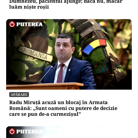
Dumnezeu, pacientul ajunge; dacă nu, măcar
luăm niște roșii
APĂRARE
Radu Miruță acuză un blocaj în Armata
Română: „Sunt oameni cu putere de decizie
care se pun de-a curmezișul”