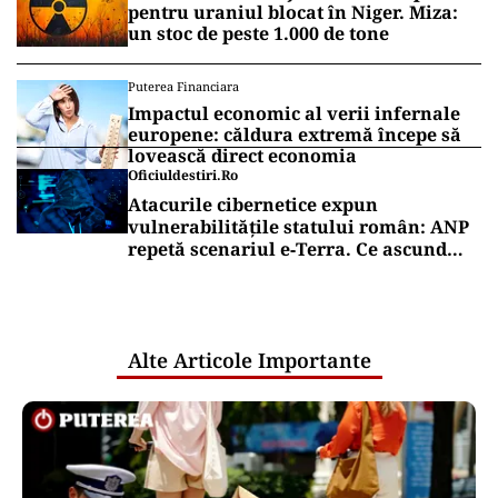
pentru uraniul blocat în Niger. Miza:
un stoc de peste 1.000 de tone
Puterea Financiara
Impactul economic al verii infernale
europene: căldura extremă începe să
lovească direct economia
Oficiuldestiri.ro
Atacurile cibernetice expun
vulnerabilitățile statului român: ANP
repetă scenariul e‑Terra. Ce ascund
comunicările oficiale și cine răspunde
pentru mentenanța IT a instituțiilor
publice
Alte Articole Importante