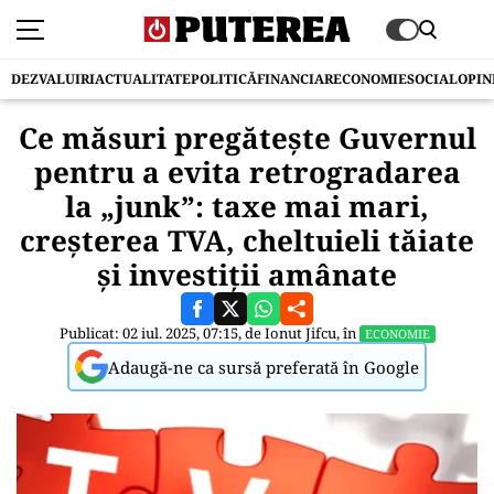
DEZVALUIRI
ACTUALITATE
POLITICĂ
FINANCIAR
ECONOMIE
SOCIAL
OPIN
Ce măsuri pregăteşte Guvernul
pentru a evita retrogradarea
la „junk”: taxe mai mari,
creşterea TVA, cheltuieli tăiate
şi investiţii amânate
Publicat: 02 iul. 2025, 07:15, de
Ionut Jifcu
, în
ECONOMIE
Adaugă-ne ca sursă preferată în Google