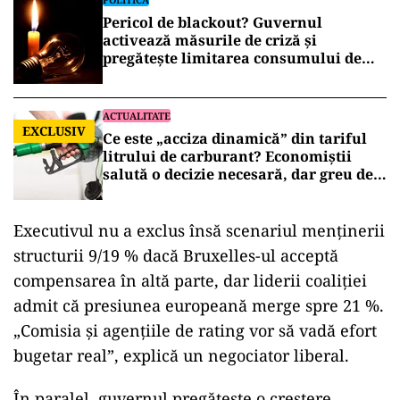
Pericol de blackout? Guvernul
activează măsurile de criză și
pregătește limitarea consumului de
energie
ACTUALITATE
EXCLUSIV
Ce este „acciza dinamică” din tariful
litrului de carburant? Economiștii
salută o decizie necesară, dar greu de
aplicat
Executivul nu a exclus însă scenariul menţinerii
structurii 9/19 % dacă Bruxelles-ul acceptă
compensarea în altă parte, dar liderii coaliţiei
admit că presiunea europeană merge spre 21 %.
„Comisia şi agenţiile de rating vor să vadă efort
bugetar real”, explică un negociator liberal.
În paralel, guvernul pregăteşte o creştere