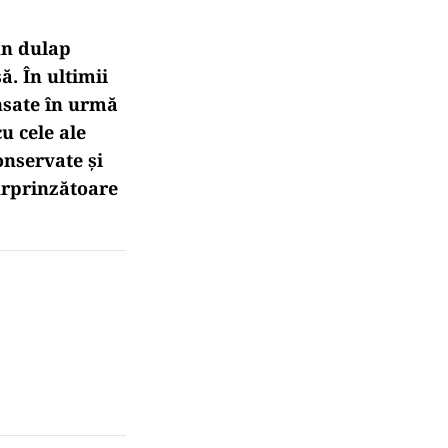
un dulap
ă. În ultimii
nsate în urmă
u cele ale
onservate și
surprinzătoare