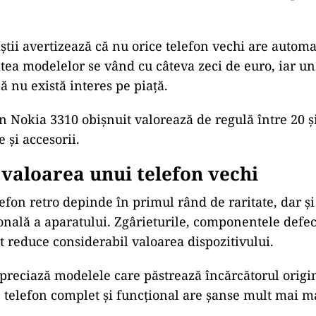
iștii avertizează că nu orice telefon vechi are automa
tea modelelor se vând cu câteva zeci de euro, iar u
 nu există interes pe piață.
 Nokia 3310 obișnuit valorează de regulă între 20 și
e și accesorii.
 valoarea unui telefon vechi
efon retro depinde în primul rând de raritate, dar și
ională a aparatului. Zgârieturile, componentele defec
ot reduce considerabil valoarea dispozitivului.
apreciază modelele care păstrează încărcătorul origina
telefon complet și funcțional are șanse mult mai ma