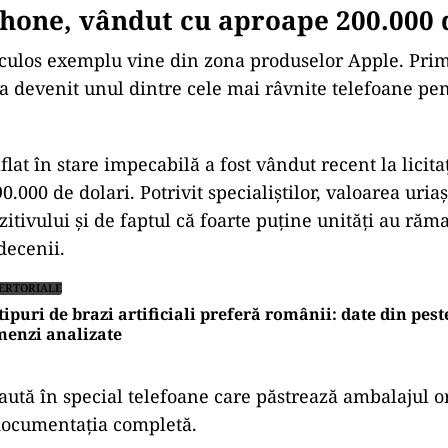
hone, vândut cu aproape 200.000 
aculos exemplu vine din zona produselor Apple. Pri
 a devenit unul dintre cele mai râvnite telefoane pe
lat în stare impecabilă a fost vândut recent la licita
.000 de dolari. Potrivit specialiștilor, valoarea uria
zitivului și de faptul că foarte puține unități au răm
decenii.
ERTORIALE
tipuri de brazi artificiali preferă românii: date din pest
menzi analizate
caută în special telefoane care păstrează ambalajul or
 documentația completă.