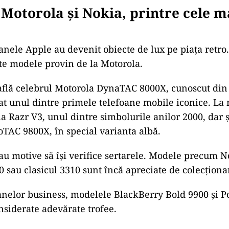
Motorola și Nokia, printre cele m
anele Apple au devenit obiecte de lux pe piața retro
te modele provin de la Motorola.
 află celebrul Motorola DynaTAC 8000X, cunoscut din 
rat unul dintre primele telefoane mobile iconice. La
a Razr V3, unul dintre simbolurile anilor 2000, dar ș
TAC 9800X, în special varianta albă.
 au motive să își verifice sertarele. Modele precum N
0 sau clasicul 3310 sunt încă apreciate de colecționar
anelor business, modelele BlackBerry Bold 9900 și 
nsiderate adevărate trofee.