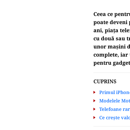
Ceea ce pentr
poate deveni p
ani, piața te
cu două sau tr
unor mașini de
complete, iar 
pentru gadget
CUPRINS
Primul iPhone
Modelele Moto
Telefoane rar
Ce crește val