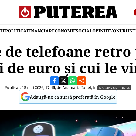
TE
POLITICĂ
FINANCIAR
ECONOMIE
SOCIAL
OPINII
ZVONURI
IN
 de telefoane retro 
i de euro şi cui le vi
Publicat: 15 mai 2026, 17:46, de
Anamaria Ionel
, în
NECONVENTIONAL
Adaugă-ne ca sursă preferată în Google