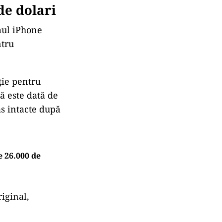
de dolari
mul iPhone
ntru
ție pentru
șă este dată de
as intacte după
e 26.000 de
iginal,