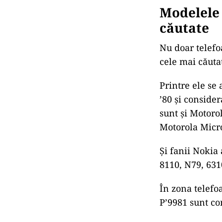
Modelele 
căutate
Nu doar telefo
cele mai căuta
Printre ele se
’80 și conside
sunt și Motorol
Motorola Micro
Și fanii Nokia
8110, N79, 631
În zona telefo
P’9981 sunt co