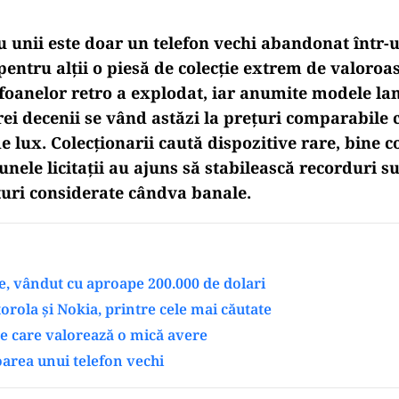
u unii este doar un telefon vechi abandonat într-
entru alții o piesă de colecție extrem de valoroas
lefoanelor retro a explodat, iar anumite modele la
ei decenii se vând astăzi la prețuri comparabile c
 lux. Colecționarii caută dispozitive rare, bine c
unele licitații au ajuns să stabilească recorduri 
uri considerate cândva banale.
, vândut cu aproape 200.000 de dolari
rola și Nokia, printre cele mai căutate
e care valorează o mică avere
oarea unui telefon vechi