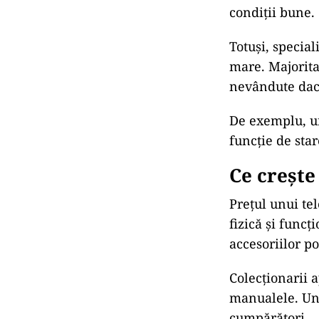
condiții bune.
Totuși, special
mare. Majorita
nevândute dacă
De exemplu, un
funcție de star
Ce crește
Prețul unui tel
fizică și funcț
accesoriilor p
Colecționarii 
manualele. Un 
cumpărători.