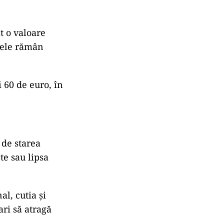
t o valoare
nele rămân
 60 de euro, în
 de starea
te sau lipsa
l, cutia și
ri să atragă