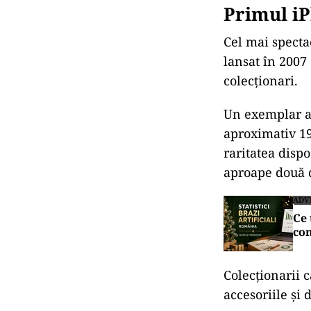
Primul iP
Cel mai spect
lansat în 2007
colecționari.
Un exemplar af
aproximativ 190
raritatea dispo
aproape două 
ADV
Ce 
co
Colecționarii 
accesoriile și