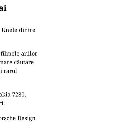
ai
. Unele dintre
filmele anilor
 mare căutare
i rarul
okia 7280,
i.
Porsche Design