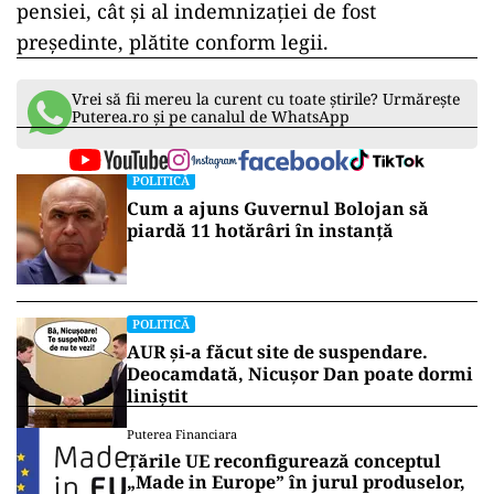
pensiei, cât și al indemnizației de fost
președinte, plătite conform legii.
Vrei să fii mereu la curent cu toate știrile? Urmărește
Puterea.ro și pe canalul de WhatsApp
POLITICĂ
Cum a ajuns Guvernul Bolojan să
piardă 11 hotărâri în instanță
POLITICĂ
AUR și-a făcut site de suspendare.
Deocamdată, Nicușor Dan poate dormi
liniștit
Puterea Financiara
Țările UE reconfigurează conceptul
„Made in Europe” în jurul produselor,