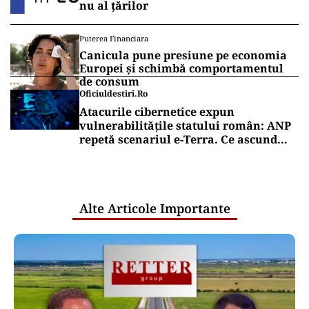
nu al țărilor
Puterea Financiara
Canicula pune presiune pe economia
Europei și schimbă comportamentul
de consum
Oficiuldestiri.ro
Atacurile cibernetice expun
vulnerabilitățile statului român: ANP
repetă scenariul e‑Terra. Ce ascund
comunicările oficiale și cine răspunde
pentru mentenanța IT a instituțiilor
publice
Alte Articole Importante