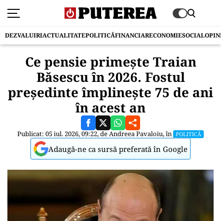
DEZVALUIRI
ACTUALITATE
POLITICĂ
FINANCIAR
ECONOMIE
SOCIAL
OPIN
Ce pensie primește Traian
Băsescu în 2026. Fostul
președinte împlinește 75 de ani
în acest an
Publicat: 05 iul. 2026, 09:22, de
Andreea Pavaloiu
, în
POLITICĂ
Adaugă-ne ca sursă preferată în Google