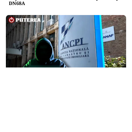
DN68A
ECONOMIE
Peste 5.000 de români nu își mai pot cumpăra
casa. Efectul atacului cibernetic de la ANCPI
explicat de un broker
TOS
Politica Cookies
Protecția Datelor Personale