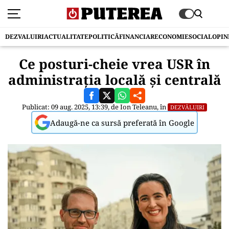
DEZVALUIRI
ACTUALITATE
POLITICĂ
FINANCIAR
ECONOMIE
SOCIAL
OPIN
Ce posturi-cheie vrea USR în
administrația locală și centrală
Publicat: 09 aug. 2025, 13:39, de
Ion Teleanu
, în
DEZVĂLUIRI
Adaugă-ne ca sursă preferată în Google