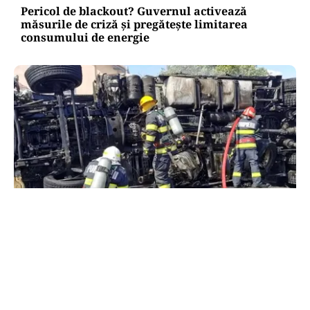
Pericol de blackout? Guvernul activează
măsurile de criză și pregătește limitarea
consumului de energie
ACTUALITATE
Alertă majoră în Timiș! Populația, evacuată
după răsturnarea unui camion cu hipoclorit pe
DN68A