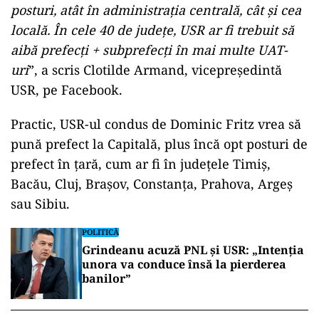
posturi, atât în administraţia centrală, cât şi cea
locală. În cele 40 de judeţe, USR ar fi trebuit să
aibă prefecţi + subprefecţi în mai multe UAT-
uri
”, a scris Clotilde Armand, vicepreședintă
USR, pe Facebook.
Practic, USR-ul condus de Dominic Fritz vrea să
pună prefect la Capitală, plus încă opt posturi de
prefect în țară, cum ar fi în județele Timiș,
Bacău, Cluj, Brașov, Constanța, Prahova, Argeș
sau Sibiu.
POLITICĂ
Grindeanu acuză PNL și USR: „Intenția
unora va conduce însă la pierderea
banilor”