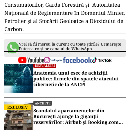
Consumatorilor, Garda Forestiră și Autoritatea
Națională de Reglementare în Domeniul Minier,
Petrolier și al Stocării Geologice a Dioxidului de
Carbon.
Vrei să fii mereu la curent cu toate știrile? Urmărește
Puterea.ro și pe canalul de WhatsApp
DEZVĂLUIRI
Anatomia unui eșec de achiziții
publice: firmele din spatele atacului
cibernetic de la ANCPI
ANCHETE
EXCLUSIV
Scandalul apartamentelor din
București ajunge la giganții
rezervărilor: Airbnb și Booking.com
anunță măsuri și cer respectarea legii