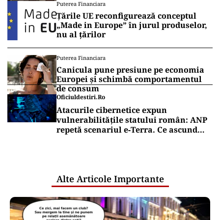
Puterea Financiara
Țările UE reconfigurează conceptul
„Made in Europe” în jurul produselor,
nu al țărilor
Puterea Financiara
Canicula pune presiune pe economia
Europei și schimbă comportamentul
de consum
Oficiuldestiri.ro
Atacurile cibernetice expun
vulnerabilitățile statului român: ANP
repetă scenariul e‑Terra. Ce ascund
comunicările oficiale și cine răspunde
pentru mentenanța IT a instituțiilor
publice
Alte Articole Importante