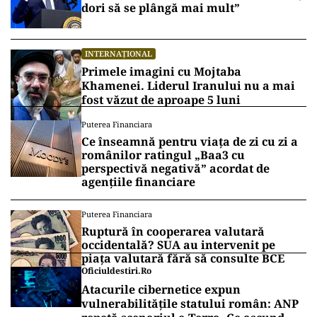
dori să se plângă mai mult”
INTERNAȚIONAL
Primele imagini cu Mojtaba
Khamenei. Liderul Iranului nu a mai
fost văzut de aproape 5 luni
Puterea Financiara
Ce înseamnă pentru viața de zi cu zi a
românilor ratingul „Baa3 cu
perspectivă negativă” acordat de
agențiile financiare
Puterea Financiara
Ruptură în cooperarea valutară
occidentală? SUA au intervenit pe
piața valutară fără să consulte BCE
Oficiuldestiri.ro
Atacurile cibernetice expun
vulnerabilitățile statului român: ANP