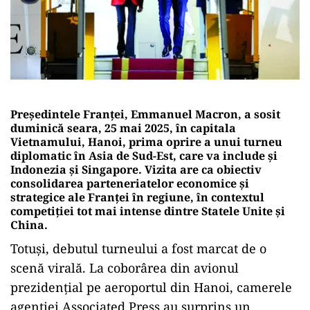
Președintele Franței, Emmanuel Macron, a sosit
duminică seara, 25 mai 2025, în capitala
Vietnamului, Hanoi, prima oprire a unui turneu
diplomatic în Asia de Sud-Est, care va include și
Indonezia și Singapore. Vizita are ca obiectiv
consolidarea parteneriatelor economice și
strategice ale Franței în regiune, în contextul
competiției tot mai intense dintre Statele Unite și
China.
Totuși, debutul turneului a fost marcat de o
scenă virală. La coborârea din avionul
prezidențial pe aeroportul din Hanoi, camerele
agenției Associated Press au surprins un