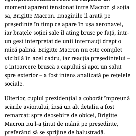
moment aparent tensionat între Macron și soția
sa, Brigitte Macron. Imaginile îl arată pe
președinte în timp ce apare în ușa aeronavei,
iar brațele soției sale îl ating brusc pe față, într-
un gest interpretat de unii internauți drept o
mică palmă. Brigitte Macron nu este complet
vizibilă în acel cadru, iar reacția președintelui –
o întoarcere bruscă a capului și apoi un salut
spre exterior – a fost intens analizată pe rețelele
sociale.
Ulterior, cuplul prezidențial a coborât împreună
scările avionului, însă un alt detaliu a fost
remarcat: spre deosebire de obicei, Brigitte
Macron nu l-a ținut de mână pe președinte,
preferând să se sprijine de balustradă.