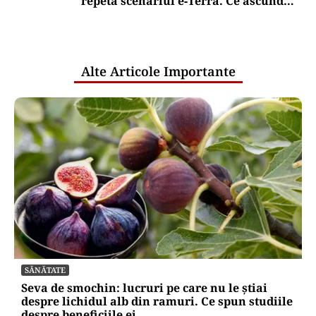
repetă scenariul e‑Terra. Ce ascund
comunicările oficiale și cine răspunde
pentru mentenanța IT a instituțiilor
publice
Alte Articole Importante
SĂNĂTATE
Seva de smochin: lucruri pe care nu le știai
despre lichidul alb din ramuri. Ce spun studiile
despre beneficiile ei