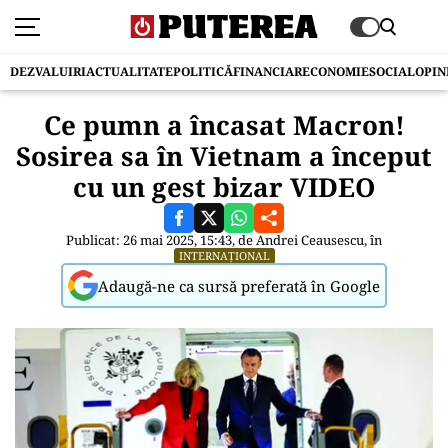
DEZVALUIRI
ACTUALITATE
POLITICĂ
FINANCIAR
ECONOMIE
SOCIAL
OPIN
Ce pumn a încasat Macron!
Sosirea sa în Vietnam a început
cu un gest bizar VIDEO
Publicat: 26 mai 2025, 15:43, de
Andrei Ceausescu
, în
INTERNAȚIONAL
Adaugă-ne ca sursă preferată în Google