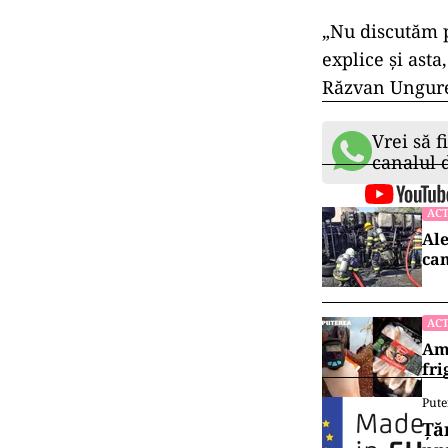
„Nu discutăm pr
explice şi ast
Răzvan Ungur
Vrei să f
canalul
ACT
Ale
cam
ACT
Ame
fri
Pute
Ță