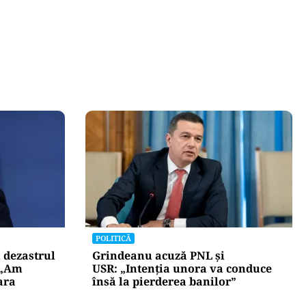
POLITICĂ
 dezastrul
Grindeanu acuză PNL și
 „Am
USR: „Intenția unora va conduce
ara
însă la pierderea banilor”