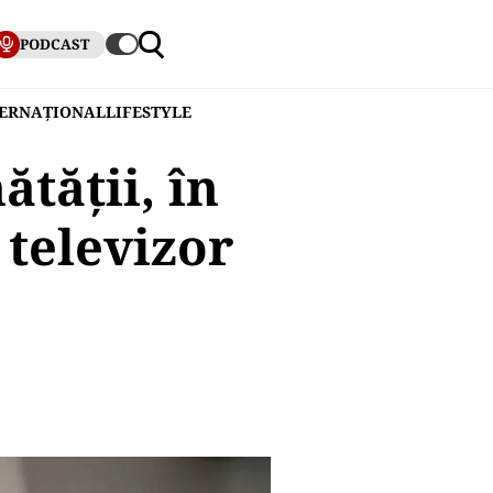
PODCAST
TERNAȚIONAL
LIFESTYLE
tății, în
 televizor