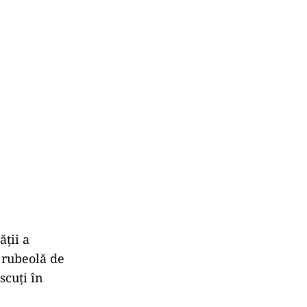
ății a
– rubeolă de
scuți în