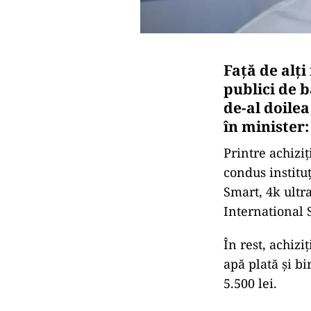
Față de alți
publici de 
de-al doile
în minister
Printre achiziț
condus institu
Smart, 4k ultr
International 
În rest, achizi
apă plată și bi
5.500 lei.