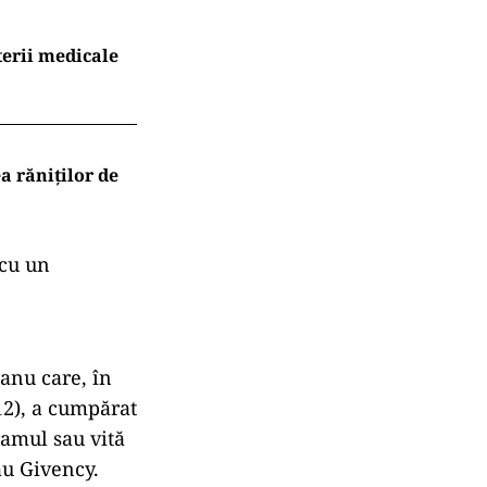
terii medicale
a răniților de
 cu un
anu care, în
012), a cumpărat
ramul sau vită
au Givency.