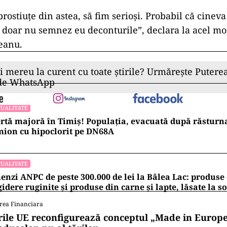
ostiuţe din astea, să fim serioşi. Probabil că cineva
a, doar nu semnez eu deconturile”, declara la acel 
eanu.
ii mereu la curent cu toate știrile? Urmărește Puterea
 de WhatsApp
UALITATE
rtă majoră în Timiș! Populația, evacuată după răsturn
ion cu hipoclorit pe DN68A
UALITATE
nzi ANPC de peste 300.000 de lei la Bâlea Lac: produse 
gidere ruginite și produse din carne și lapte, lăsate la s
rea Financiara
rile UE reconfigurează conceptul „Made in Europe