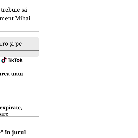
 trebuie să
moment Mihai
.ro și pe
area unui
expirate,
oare
” în jurul