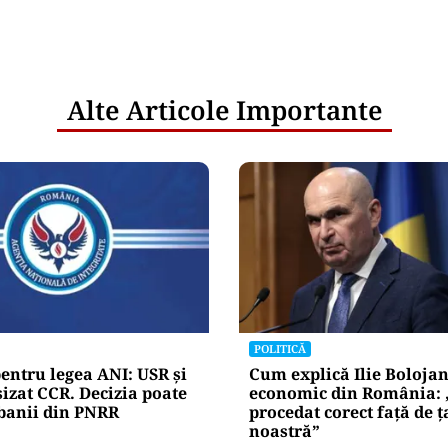
Alte Articole Importante
POLITICĂ
entru legea ANI: USR și
Cum explică Ilie Bolojan
izat CCR. Decizia poate
economic din România:
 banii din PNRR
procedat corect față de ț
noastră”