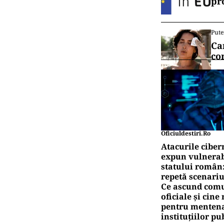
pr
Pute
Ca
co
Oficiuldestiri.ro
Atacurile ciber
expun vulnerabi
statului român
repetă scenariu
Ce ascund comu
oficiale și cin
pentru mentena
instituțiilor pu