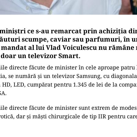
 miniștri ce s-au remarcat prin achiziția di
băuturi scumpe, caviar sau parfumuri, în u
a mandat al lui Vlad Voiculescu nu rămâne
: doar un televizor Smart.
iile directe făcute de minister în cele aproape patru 
ția, se numără și un televizor Samsung, cu diagonal
a HD, LED, cumpărat pentru 1.345 de lei de la comp
SA.
țiile directe făcute de minister sunt extrem de modes
rotică, dar și măști chirurgicale de tip IIR pentru care