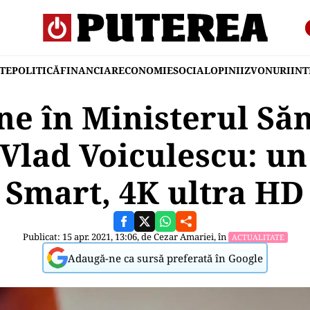
TE
POLITICĂ
FINANCIAR
ECONOMIE
SOCIAL
OPINII
ZVONURI
IN
e în Ministerul Sănă
Vlad Voiculescu: un
Smart, 4K ultra HD
Publicat: 15 apr. 2021, 13:06, de
Cezar Amariei
, în
ACTUALITATE
Adaugă-ne ca sursă preferată în Google