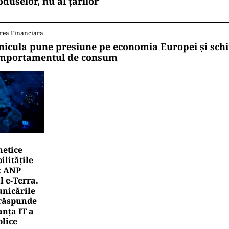
oduselor, nu al țărilor
rea Financiara
nicula pune presiune pe economia Europei și sc
mportamentul de consum
netice
litățile
: ANP
l e‑Terra.
nicările
e răspunde
nța IT a
blice