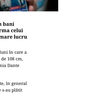
n bani
rma celui
 mare lucru
luni în care a
a de 108 cm,
ania Dante
te, în general
 s-au plătit