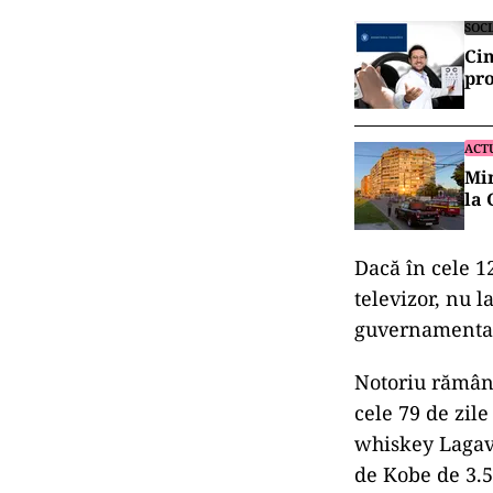
SOC
Cin
pro
ACT
Min
la 
Dacă în cele 1
televizor, nu l
guvernamenta
Notoriu rămân
cele 79 de zile
whiskey Lagavu
de Kobe de 3.5