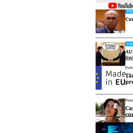
POL
Cum
POL
AUR
lin
Pute
Ță
pr
Pute
Ca
co