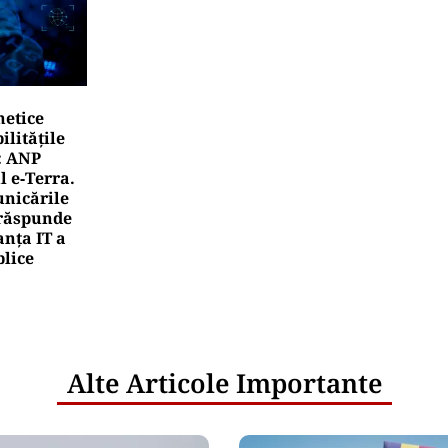
netice
litățile
: ANP
l e‑Terra.
nicările
e răspunde
nța IT a
blice
Alte Articole Importante