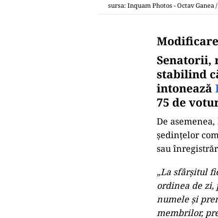
sursa: Inquam Photos - Octav Ganea 
Modificare
Senatorii, 
stabilind c
intonează
75 de votur
De asemenea, h
ședințelor com
sau înregistrăr
„La sfârşitul f
ordinea de zi,
numele şi pren
membrilor, prec