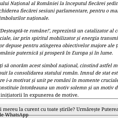
lui Naţional al României la începutul fiecărei şedin
chiderea fiecărei sesiuni parlamentare, pentru o ma
mbolurilor naţionale.
‘Deşteaptă-te române!’, reprezintă un catalizator al c
ciale, iar prin spiritul mobilizator şi energia transm
or depuse pentru atingerea obiectivelor majore ale ţă
omânie puternică şi prosperă în Europa și în lume.
i să onorăm acest simbol naţional, cinstind astfel 
buit la consolidarea statului român. Imnul de stat es
re i-a motivat şi unit pe români în momente cruciale a
onstituie întotdeauna un motiv solemn şi un motiv 
niţiatorii în expunerea de motive.
ii mereu la curent cu toate știrile? Urmărește Puterea
 de WhatsApp