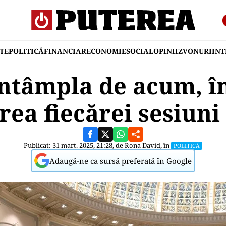
TE
POLITICĂ
FINANCIAR
ECONOMIE
SOCIAL
OPINII
ZVONURI
IN
întâmpla de acum, în
rea fiecărei sesiuni
Publicat: 31 mart. 2025, 21:28, de
Rona David
, în
POLITICĂ
Adaugă-ne ca sursă preferată în Google