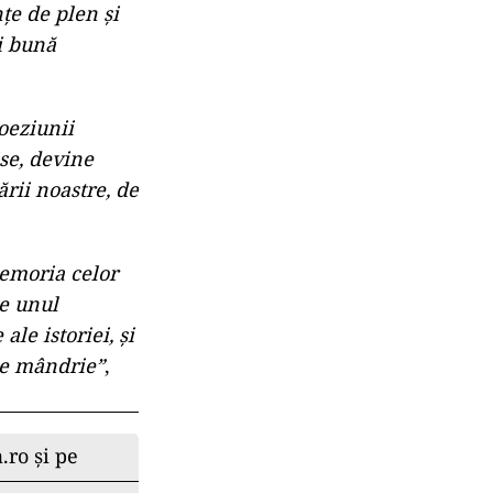
ţe de plen şi
i bună
oeziunii
ise, devine
rii noastre, de
memoria celor
te unul
le istoriei, şi
de mândrie”
,
.ro și pe