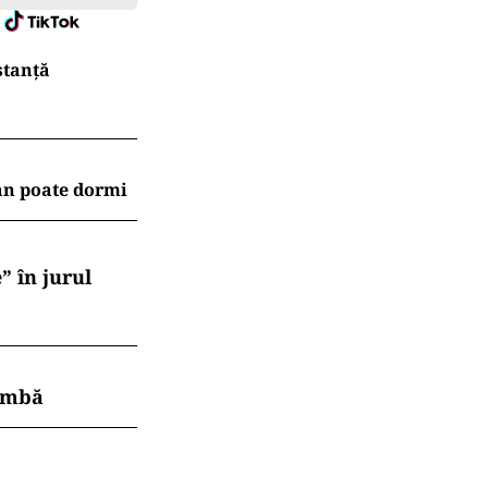
stanță
an poate dormi
” în jurul
himbă