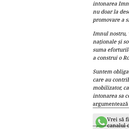
intonarea Imnu
nu doar la des
promovare a si
Imnul nostru, 
naţionale şi so
suma eforturil
a construi o R
Suntem obligaţ
care au contri
mobilizator, ca
intonarea sa c
argumentează i
Vrei să f
canalul