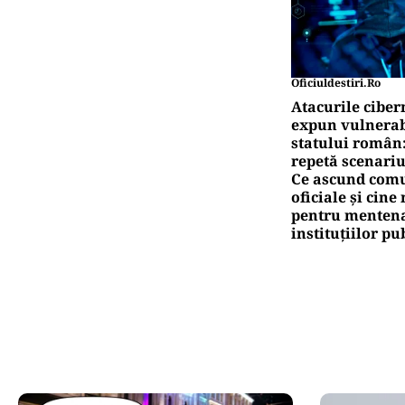
Oficiuldestiri.ro
Atacurile ciber
expun vulnerabi
statului român
repetă scenariu
Ce ascund comu
oficiale și cin
pentru mentena
instituțiilor pu