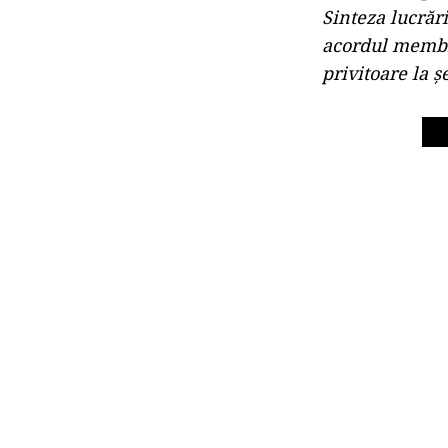
Sinteza lucrăr
acordul membri
privitoare la ș