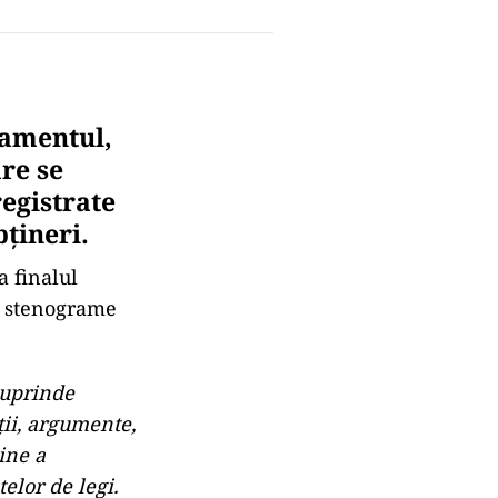
lamentul,
are se
registrate
bțineri.
a finalul
za stenograme
 cuprinde
ţii, argumente,
ine a
elor de legi.