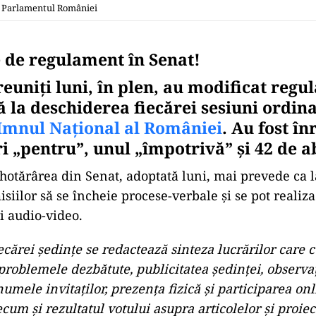
/ Parlamentul României
 de regulament în Senat!
reuniți luni, în plen, au modificat regu
ă la deschiderea fiecărei sesiuni ordin
Imnul Național al României
. Au fost în
i „pentru”, unul „împotrivă” şi 42 de a
otărârea din Senat, adoptată luni, mai prevede ca l
isiilor să se încheie procese-verbale şi se pot reali
i audio-video.
iecărei şedinţe se redactează sinteza lucrărilor care
 problemele dezbătute, publicitatea şedinţei, observa
umele invitaţilor, prezenţa fizică şi participarea onl
um şi rezultatul votului asupra articolelor şi proiect