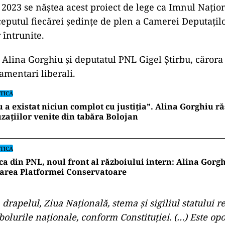
2023 se năștea acest proiect de lege ca Imnul Națion
ceputul fiecărei şedinţe de plen a Camerei Deputaţilo
 întrunite.
t Alina Gorghiu şi deputatul PNL Gigel Ştirbu, cărora 
amentari liberali.
TICĂ
 a existat niciun complot cu justiția”. Alina Gorghiu 
zațiilor venite din tabăra Bolojan
TICĂ
ca din PNL, noul front al războiului intern: Alina Gorgh
earea Platformei Conservatoare
 drapelul, Ziua Naţională, stema şi sigiliul statului 
lurile naționale, conform Constituţiei. (…) Este op