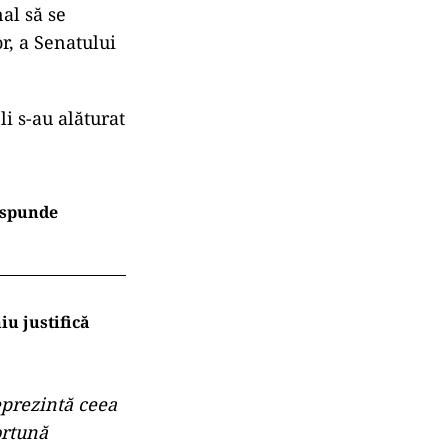
al să se
r, a Senatului
li s-au alăturat
răspunde
iu justifică
reprezintă ceea
ortună