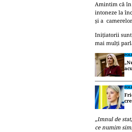
Amintim că în 
intoneze la în
şi a camerelor
Inițiatorii sun
mai mulţi parl
POLI
„Nu
acu
POLI
Fri
cr
„Imnul de stat,
ce numim simbo