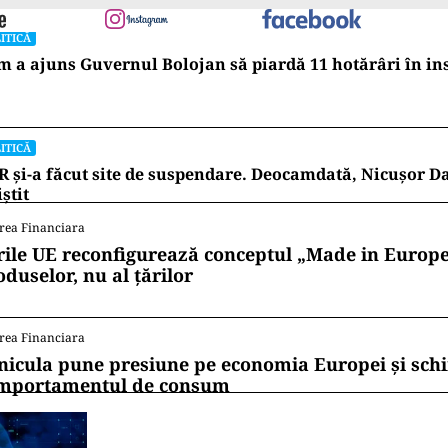
ITICĂ
 a ajuns Guvernul Bolojan să piardă 11 hotărâri în in
ITICĂ
 și-a făcut site de suspendare. Deocamdată, Nicușor D
iștit
rea Financiara
rile UE reconfigurează conceptul „Made in Europe
oduselor, nu al țărilor
rea Financiara
nicula pune presiune pe economia Europei și sc
mportamentul de consum