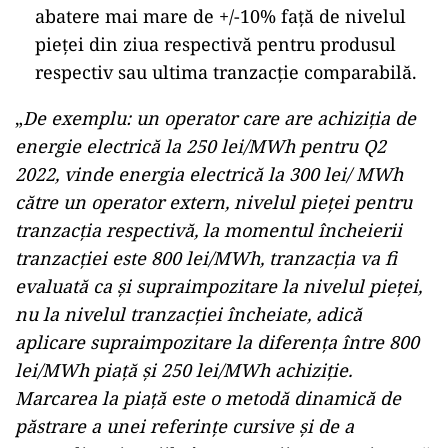
abatere mai mare de +/-10% față de nivelul
pieței din ziua respectivă pentru produsul
respectiv sau ultima tranzacție comparabilă.
„
De exemplu: un operator care are achiziția de
energie electrică la 250 lei/MWh pentru Q2
2022, vinde energia electrică la 300 lei/ MWh
către un operator extern, nivelul pieței pentru
tranzacția respectivă, la momentul încheierii
tranzacției este 800 lei/MWh, tranzacția va fi
evaluată ca și supraimpozitare la nivelul pieței,
nu la nivelul tranzacției încheiate, adică
aplicare supraimpozitare la diferența între 800
lei/MWh piață și 250 lei/MWh achiziție.
Marcarea la piață este o metodă dinamică de
păstrare a unei referințe cursive și de a