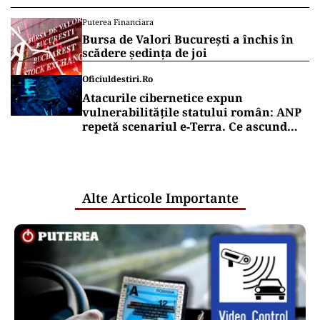
Puterea Financiara
Bursa de Valori București a închis în
scădere ședința de joi
Oficiuldestiri.ro
Atacurile cibernetice expun
vulnerabilitățile statului român: ANP
repetă scenariul e‑Terra. Ce ascund
comunicările oficiale și cine răspunde
pentru mentenanța IT a instituțiilor
publice
Alte Articole Importante