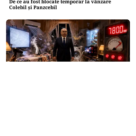
De ce au fost blocate temporar la vânzare
Colebil și Panzcebil
NECONVENTIONAL
FrikiPedia: răzbunarea electrocasnicelor.
Românii îl atacă pe Bolojan cu fierul de călcat
TOS
Politica Cookies
Protecția Datelor Personale