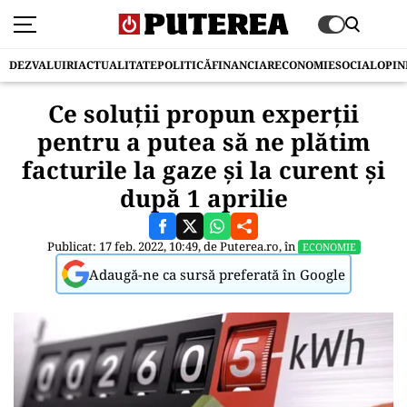
DEZVALUIRI
ACTUALITATE
POLITICĂ
FINANCIAR
ECONOMIE
SOCIAL
OPIN
Ce soluții propun experții
pentru a putea să ne plătim
facturile la gaze și la curent și
după 1 aprilie
Publicat: 17 feb. 2022, 10:49, de
Puterea.ro
, în
ECONOMIE
Adaugă-ne ca sursă preferată în Google