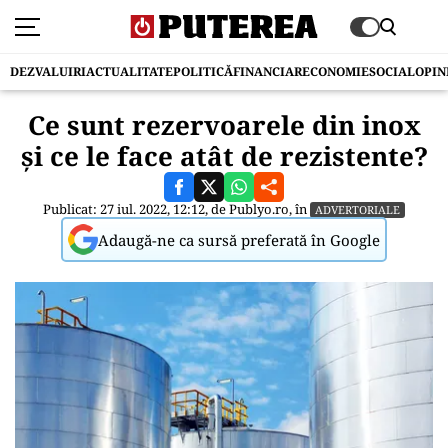
DEZVALUIRI
ACTUALITATE
POLITICĂ
FINANCIAR
ECONOMIE
SOCIAL
OPIN
Ce sunt rezervoarele din inox
și ce le face atât de rezistente?
Publicat: 27 iul. 2022, 12:12, de
Publyo.ro
, în
ADVERTORIALE
Adaugă-ne ca sursă preferată în Google