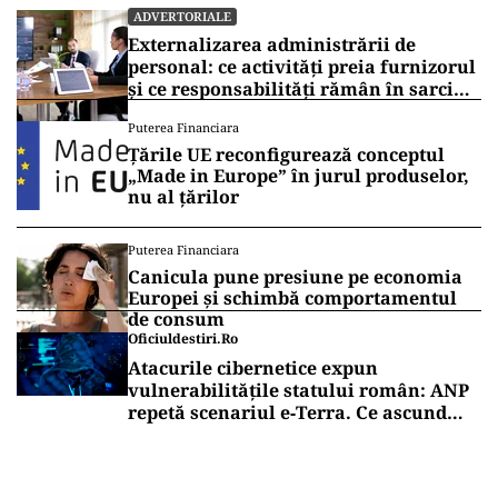
ADVERTORIALE
Externalizarea administrării de
personal: ce activități preia furnizorul
și ce responsabilități rămân în sarcina
companiei
Puterea Financiara
Țările UE reconfigurează conceptul
„Made in Europe” în jurul produselor,
nu al țărilor
Puterea Financiara
Canicula pune presiune pe economia
Europei și schimbă comportamentul
de consum
Oficiuldestiri.ro
Atacurile cibernetice expun
vulnerabilitățile statului român: ANP
repetă scenariul e‑Terra. Ce ascund
comunicările oficiale și cine răspunde
pentru mentenanța IT a instituțiilor
publice