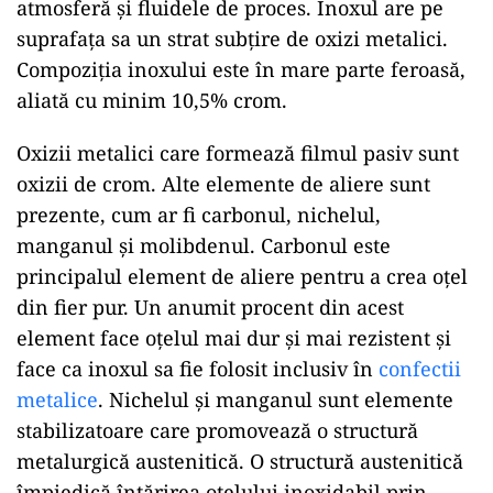
atmosferă și fluidele de proces. Inoxul are pe
suprafața sa un strat subțire de oxizi metalici.
Compoziția inoxului este în mare parte feroasă,
aliată cu minim 10,5% crom.
Oxizii metalici care formează filmul pasiv sunt
oxizii de crom. Alte elemente de aliere sunt
prezente, cum ar fi carbonul, nichelul,
manganul și molibdenul. Carbonul este
principalul element de aliere pentru a crea oțel
din fier pur. Un anumit procent din acest
element face oțelul mai dur și mai rezistent și
face ca inoxul sa fie folosit inclusiv în
confectii
metalice
. Nichelul și manganul sunt elemente
stabilizatoare care promovează o structură
metalurgică austenitică. O structură austenitică
împiedică întărirea oțelului inoxidabil prin