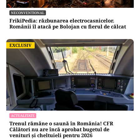
NECONVENTIONAL
FrikiPedia: răzbunarea electrocasnicelor.
Românii îl atacă pe Bolojan cu fierul de călcat
EXCLUSIV
EXCLUSIV
ACTUALITATE
Trenul rămâne o saună în România! CFR
Călători nu are încă aprobat bugetul de
venituri și cheltuieli pentru 2026