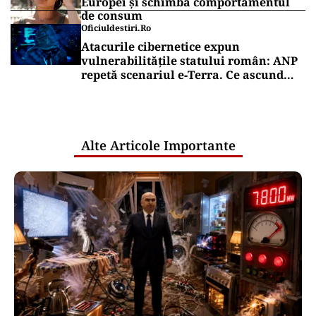
Europei și schimbă comportamentul
de consum
Oficiuldestiri.ro
Atacurile cibernetice expun
vulnerabilitățile statului român: ANP
repetă scenariul e‑Terra. Ce ascund
comunicările oficiale și cine răspunde
pentru mentenanța IT a instituțiilor
publice
Alte Articole Importante