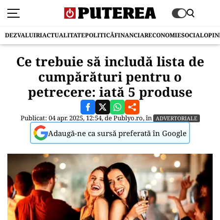
DEZVALUIRI
ACTUALITATE
POLITICĂ
FINANCIAR
ECONOMIE
SOCIAL
OPIN
Ce trebuie să includă lista de
cumpărături pentru o
petrecere: iată 5 produse
Publicat: 04 apr. 2025, 12:54, de
Publyo.ro
, în
ADVERTORIALE
Adaugă-ne ca sursă preferată în Google