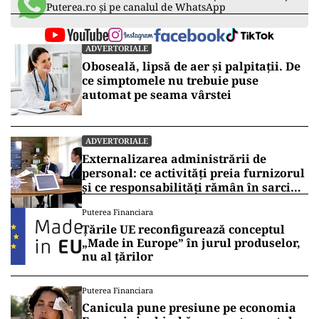
Puterea.ro și pe canalul de WhatsApp
ADVERTORIALE
Oboseală, lipsă de aer și palpitații. De
ce simptomele nu trebuie puse
automat pe seama vârstei
ADVERTORIALE
Externalizarea administrării de
personal: ce activități preia furnizorul
și ce responsabilități rămân în sarcina
companiei
Puterea Financiara
Țările UE reconfigurează conceptul
„Made in Europe” în jurul produselor,
nu al țărilor
Puterea Financiara
Canicula pune presiune pe economia