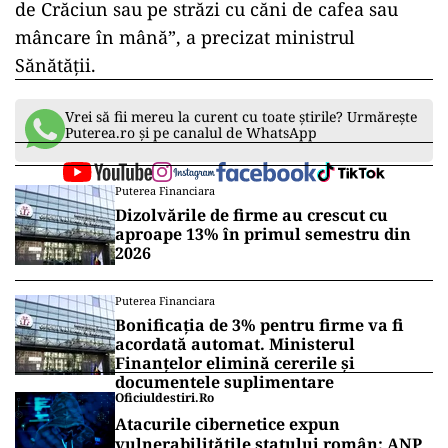
Ministrul Sănătăţii, Jan Blatny, a risipit orice
îndoială cu prilejul unei dezbateri care a avut
loc vineri seara.
„Nu este vorba de o greşeală: obiectivul este
acela că nu vom mai face plimbări prin pieţele
de Crăciun sau pe străzi cu căni de cafea sau
mâncare în mână”, a precizat ministrul
Sănătăţii.
Vrei să fii mereu la curent cu toate știrile? Urmărește
Puterea.ro și pe canalul de WhatsApp