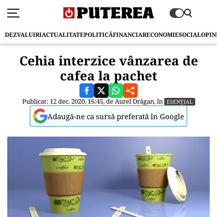
DEZVALUIRI
ACTUALITATE
POLITICĂ
FINANCIAR
ECONOMIE
SOCIAL
OPIN
Cehia interzice vânzarea de
cafea la pachet
Publicat: 12 dec. 2020, 16:45, de
Aurel Drăgan
, în
ESENȚIAL
Adaugă-ne ca sursă preferată în Google