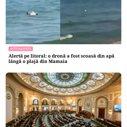
POLITICĂ
Mesia și trădarea leului: Călin Georgescu a
intrat cu colțul capului în politica monetară