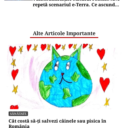
Puterea Financiara
Dizolvările de firme au crescut cu
aproape 13% în primul semestru din
2026
Puterea Financiara
Bonificația de 3% pentru firme va fi
acordată automat. Ministerul
Finanțelor elimină cererile și
documentele suplimentare
Oficiuldestiri.ro
Atacurile cibernetice expun
vulnerabilitățile statului român: ANP
repetă scenariul e‑Terra. Ce ascund
comunicările oficiale și cine răspunde
pentru mentenanța IT a instituțiilor
publice
Alte Articole Importante