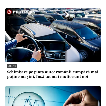
SĂNĂTATE
Cât costă să-ți salvezi câinele sau pisica în
România