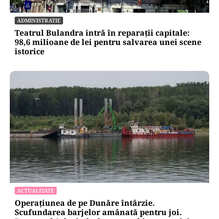
ECONOMIE
Cel mai scump kilowatt e cel pe care nu-l poți
muta
ADMINISTRATIE
Teatrul Bulandra intră în reparații capitale:
98,6 milioane de lei pentru salvarea unei scene
istorice